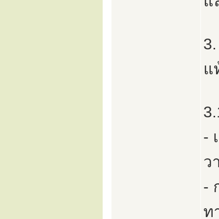
แล
3.
แ
3.
- 
วา
-
ท