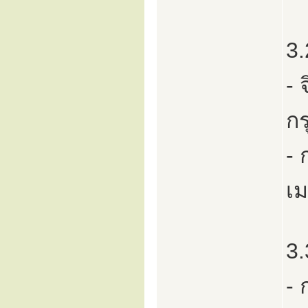
3
- 
ก
- 
เม
3.
- 