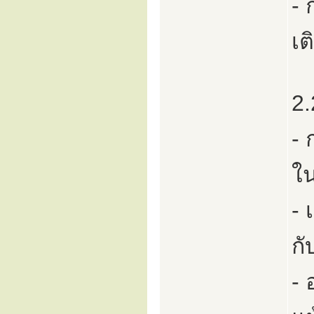
- 
เต
2.
- 
ใน
- 
กั
- 