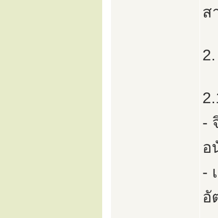
ส
2.
2.
- 
อน
- 
อ