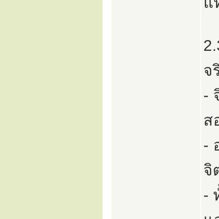
แท
2.
จร
- 
สอ
- 
จิ
- 