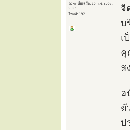
ลงทะเบียนเมื่อ:
20 ก.พ. 2007,
จิ
20:39
โพสต์:
192
บร
เป
ค
ส
อน
ตั
ปร