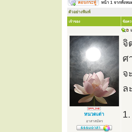
หน้า
1
จากทั้งห
ตัวอย่างพิมพ์
เจ้าของ
ข้อค
เ
จิ
ศา
จะ
ละ
1
หนวดเต่า
อาสาสมัคร