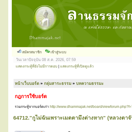
สมัครสมาชิก
เข้าสู่ระบบ
วันเวลาปัจจุบัน 08 ส.ค. 2026, 07:59
แสดงกระทู้ที่ยังไม่มีการตอบ
|
แสดงกระทู้ที่เปิดดูแล้ว
หน้าเว็บบอร์ด
»
กลุ่มสาระธรรม
»
บทความธรรมะ
กฎการใช้บอร์ด
รวมกระทู้จากบอร์ดเก่า
http://www.dhammajak.net/board/viewforum.php?f=
64712."กูไม่ฉันเพราะเมตตามึงต่างหาก" (หลวงตาจันท