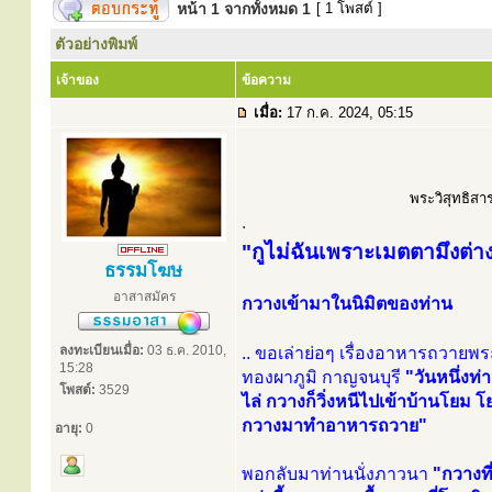
หน้า
1
จากทั้งหมด
1
[ 1 โพสต์ ]
ตัวอย่างพิมพ์
เจ้าของ
ข้อความ
เมื่อ:
17 ก.ค. 2024, 05:15
พระวิสุทธิสาร
.
"กูไม่ฉันเพราะเมตตามึงต่
ธรรมโฆษ
อาสาสมัคร
กวางเข้ามาในนิมิตของท่าน
ลงทะเบียนเมื่อ:
03 ธ.ค. 2010,
.. ขอเล่าย่อๆ เรื่องอาหารถวายพระ 
15:28
ทองผาภูมิ กาญจนบุรี
"วันหนึ่งท่
โพสต์:
3529
ไล่ กวางก็วิ่งหนีไปเข้าบ้านโยม
กวางมาทำอาหารถวาย"
อายุ:
0
พอกลับมาท่านนั่งภาวนา
"กวางที