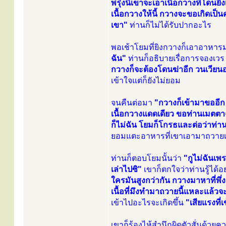
พรุ่งนี้เขาจะเอาเนื้อกวางที่โดนย
เนื้อกวางให้นี้ กวางจะขอเกิดเป็
เขา"
ท่านก็ไม่ได้รับปากอะไร
พอเช้าโยมที่ยิงกวางก็เอาอาหา
ฉัน"
ท่านก็อธิบายเรื่อการจองเวร ก
กวางก็จะต้องโดนฆ่าอีก วนเวียนอยู
เข้าใจแต่ก็ยังไม่ยอม
จนคืนต่อมา
"กวางก็เข้ามาขออีก 
เนื้อกวางแดดเดียว ขอท่านเมตตาฉ
ก็ไม่ฉัน โยมก็โกรธและต่อว่าท่
ยอมแตะอาหารที่เขาเอามาถวาย
ท่านก็ตอบโยมนั้นว่า
"กูไม่ฉันเพ
เล่าไปซิ"
เขาก็ตกใจว่าท่านรู้ได้อ
ใครมันสูงกว่ากัน กวางมาหาที่พึ่ง
เนื้อที่มึงทำมาถวายนี้แหละแล้วจ
เข้าไปอะไรจะเกิดขึ้น
"เสียแรงที่
เขาก็ร้องไห้สำนึกผิดตัวสั่นด้