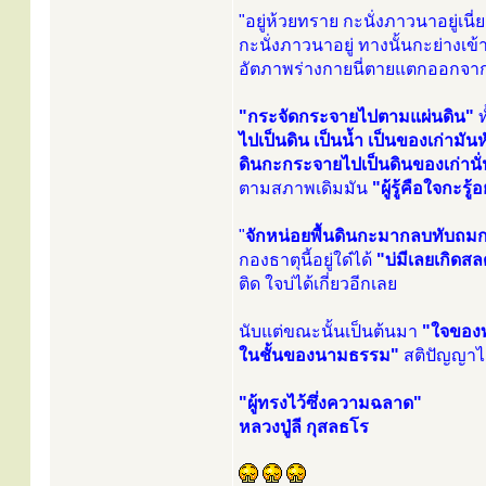
"อยู่ห้วยทราย กะนั่งภาวนาอยู่เนี่
กะนั่งภาวนาอยู่ ทางนั้นกะย่างเข้
อัตภาพร่างกายนี่ตายแตกออกจากก
"กระจัดกระจายไปตามแผ่นดิน"
ท
ไปเป็นดิน เป็นน้ำ เป็นของเก่ามันห
ดินกะกระจายไปเป็นดินของเก่านั
ตามสภาพเดิมมัน
"ผู้รู้คือใจกะรู้อ
"
จักหน่อยพื้นดินกะมากลบทับถมก
กองธาตุนี้อยู่ใด๋ได้
"บ่มีเลยเกิดส
ติด ใจบ่ได้เกี่ยวอีกเลย
นับแต่ขณะนั้นเป็นต้นมา
"ใจของท
ในชั้นของนามธรรม"
สติปัญญาได
"ผู้ทรงไว้ซึ่งความฉลาด"
หลวงปู่ลี กุสลธโร