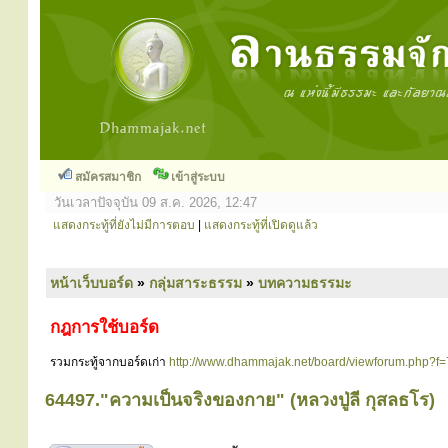
สมัครสมาชิก
เข้าสู่ระบบ
วันเวลาปัจจุบัน 09 ส.ค. 2026, 12:47
แสดงกระทู้ที่ยังไม่มีการตอบ
|
แสดงกระทู้ที่เปิดดูแล้ว
หน้าเว็บบอร์ด
»
กลุ่มสาระธรรม
»
บทความธรรมะ
กฎการใช้บอร์ด
รวมกระทู้จากบอร์ดเก่า
http://www.dhammajak.net/board/viewforum.php?f=
64497."ความเป็นจริงของกาย" (หลวงปู่ลี กุสลธโร)