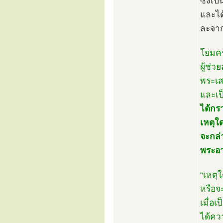
ซึ่งเ
และได
ละจากม
โยมคน
ผู้ช่
พระเส
และเ
ได้กร
เหตุใ
จะกล่
พระอา
“เหตุ
หรือจ
เมื่อเป
ได้ค