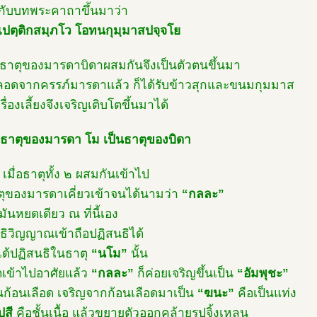
กับบทพระคาถาขึ้นมาว่า
ปตฺติกสมฺภโว โอทนกุมฺมาสปจฺจโย
ธาตุของมารดาบิดาผสมกันจึงเป็นตัวตนขึ้นมา
คลอดจากครรภ์มารดาแล้ว ก็ได้รับข้าวสุกและขนมกุมมาส
รื่องเลี้ยงจึงเจริญเติบโตขึ้นมาได้
นธาตุของมารดา โม เป็นธาตุของบิดา
 เมื่อธาตุทั้ง ๒ ผสมกันเข้าไป
ุของมารดาเคี่ยวเข้าจนได้นามว่า
“กลละ”
มันหยดเดียว ณ ที่นี้เอง
ธิวิญญาณเข้าถือปฏิสนธิได้
งได้ปฏิสนธิในธาตุ
“นโม”
นั้น
ิตเข้าไปอาศัยแล้ว
“กลละ”
ก็ค่อยเจริญขึ้นเป็น
“อัมพุชะ”
็นก้อนเลือด เจริญจากก้อนเลือดมาเป็น
“ฆนะ”
คือเป็นแท่ง
ปสี
คือชั้นเนื้อ แล้วขยายตัวออกคล้ายรูปจิ้งเหลน