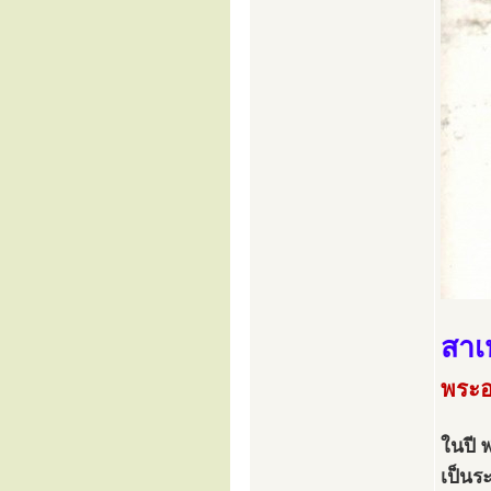
สาเ
พระอา
ในปี 
เป็นร