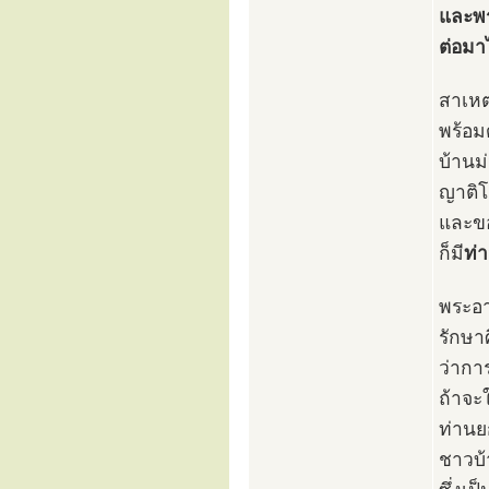
และพร
ต่อมา
สาเหตุ
พร้อม
บ้านม
ญาติโ
และขอ
ก็มี
ท่
พระอา
รักษา
ว่ากา
ถ้าจะ
ท่านยก
ชาวบ้