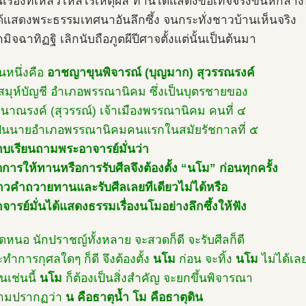
ป็นเรื่องที่เหลวไหลไร้เหตุผล ท่านได้แสดงข้อเท็จจริงขึ้นหักล
้แสดงพระธรรมเทศนาอันลึกซึ้ง จนกระทั่งชาวบ้านเห็นจริง
ิจฉาทิฏฐิ เลิกนับถือภูตผีปีศาจตั้งแต่นั้นเป็นต้นมา
หนึ่งคือ
อาชญาขุนพิจารณ์ (บุญมาก) สุวรรณรงค์
วยสมุห์บัญชี อำเภอพรรณานิคม ซึ่งเป็นบุตรชายของ
นาณรงค์ (สุวรรณ์) เจ้าเมืองพรรณานิคม คนที่ ๔
ป็นนายอำเภอพรรณานิคมคนแรกในสมัยรัชกาลที่ ๕
าบเรียนถามพระอาจารย์มั่นว่า
ดการให้ทานหรือการรับศีลจึงต้องตั้ง “นโม” ก่อนทุกครั้ง
าวคำถวายทานและรับศีลเลยทีเดียวไม่ได้หรือ
จารย์มั่นได้แสดงธรรมเรื่องนโมอย่างลึกซึ้งให้ฟัง
ใดหนอ นักปราชญ์ทั้งหลาย จะสวดก็ดี จะรับศีลก็ดี
ะทำการกุศลใดๆ ก็ดี จึงต้องตั้ง
นโม
ก่อน จะทิ้ง
นโม
ไม่ได้เล
็นเช่นนี้
นโม
ก็ต้องเป็นสิ่งสำคัญ จะยกขึ้นพิจารณา
วามปรากฏว่า
น คือธาตุน้ำ โม คือธาตุดิน