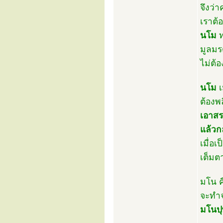
จึงว่
เราต้
นโม
ท
มูลมร
ไม่ต้
นโม
เ
ต้องพ
เอาสร
แล้วก
เมื่อเป
เต็มต
มโน ค
จะทำจ
มโนปุ