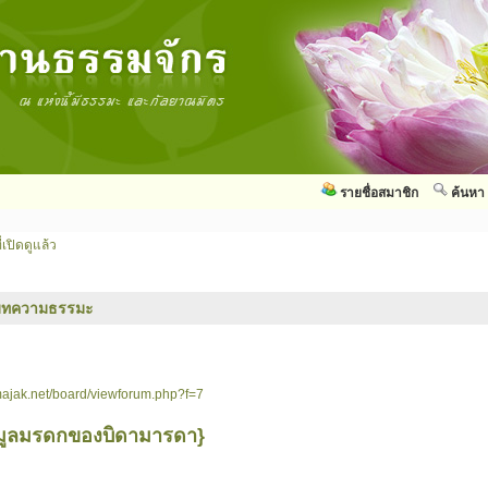
รายชื่อสมาชิก
ค้นหา
่เปิดดูแล้ว
บทความธรรมะ
ajak.net/board/viewforum.php?f=7
็นมูลมรดกของบิดามารดา}