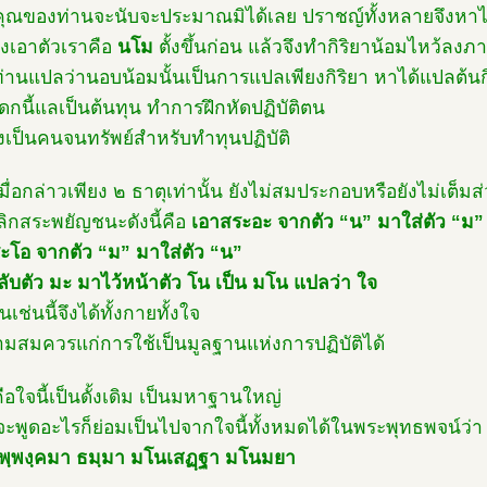
าคุณของท่านจะนับจะประมาณมิได้เลย ปราชญ์ทั้งหลายจึงหาได้
องเอาตัวเราคือ
นโม
ตั้งขึ้นก่อน แล้วจึงทำกิริยาน้อมไหว้ลงภ
่านแปลว่านอบน้อมนั้นเป็นการแปลเพียงกิริยา หาได้แปลต้นกิ
ดกนี้แลเป็นต้นทุน ทำการฝึกหัดปฏิบัติตน
องเป็นคนจนทรัพย์สำหรับทำทุนปฏิบัติ
มื่อกล่าวเพียง ๒ ธาตุเท่านั้น ยังไม่สมประกอบหรือยังไม่เต็มส
ลิกสระพยัญชนะดังนี้คือ
เอาสระอะ จากตัว “น” มาใส่ตัว “ม”
ะโอ จากตัว “ม” มาใส่ตัว “น”
ลับตัว มะ มาไว้หน้าตัว โน เป็น มโน แปลว่า ใจ
็นเช่นนี้จึงได้ทั้งกายทั้งใจ
ามสมควรแก่การใช้เป็นมูลฐานแห่งการปฏิบัติได้
ือใจนี้เป็นดั้งเดิม เป็นมหาฐานใหญ่
ะพูดอะไรก็ย่อมเป็นไปจากใจนี้ทั้งหมดได้ในพระพุทธพจน์ว่า
พฺพงฺคมา ธมฺมา มโนเสฏฺฐา มโนมยา