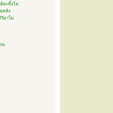
ละทิ้งไม่
ายหลัง
ริยาไม่
่วน