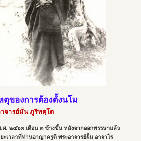
หตุของการต้องตั้งนโม
จารย์มั่น ภูริทตฺโต
พ.ศ. ๒๔๖๓ เดือน ๓ ข้างขึ้น หลังจากออกพรรษาแล้ว
ะยะเวลาที่ท่านอาญาครูดี พระอาจารย์ฝั้น อาจาโร