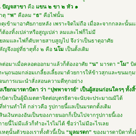
น
ปัญจสาขา
คือ
แขน ๒ ขา ๒ หัว ๑
าตุ
“พ”
คือลม
“ธ”
คือไฟนั้น
าตุเข้ามาอาศัยภายหลัง เพราะจิตไม่ถือ เมื่อละจากกลละนั้นแ
็ต้องทิ้งเปล่าหรือสูญเปล่า ลมและไฟก็ไม่มี
ลมและไฟก็ดับหายสาบสูญไป จึงว่าเป็นธาตุอาศัย
ัญจึงอยู่ที่ธาตุทั้ง ๒ คือ
นโม
เป็นดั้งเดิม
ต่อมาเมื่อคลอดออกมาแล้วก็ต้องอาศัย
“น”
มารดา
“โม”
บิ
ู้ทะนุถนอมกล่อมเกลี้ยงเลี้ยงมาด้วยการให้ข้าวสุกและขนมกุ
นการแนะนำสั่งสอนความดีทุกอย่าง
งเรียกมารดาบิดา ว่า “ปุพพาจารย์” เป็นผู้สอนก่อนใครๆ ทั้งสิ
บิดาเป็นผู้มีเมตตาจิตต่อบุตรธิดาจะนับจะประมาณมิได้
ี่ท่านทำให้ กล่าวคือ รูปกายนี้แลเป็นมรดกดั้งเดิม
์สินเงินทองอันเป็นของภายนอกก็เป็นไปจากรูปกายนี้เอง
กายนี้ไม่มีแล้วก็ทำอะไรไม่ได้ ชื่อว่าไม่มีอะไรเลย
หตุนั้นตัวของเราทั้งตัวนี้เป็น
“มูลมรดก”
ของมารดาบิดาทั้งส