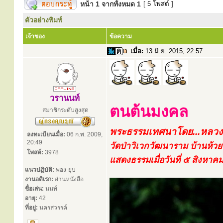
หน้า
1
จากทั้งหมด
1
[ 5 โพสต์ ]
ตัวอย่างพิมพ์
เจ้าของ
ข้อความ
เมื่อ:
13 มิ.ย. 2015, 22:57
วรานนท์
ตนต้นมงคล
สมาชิกระดับสูงสุด
พระธรรมเทศนาโดย...หลวงป
ลงทะเบียนเมื่อ:
06 ก.พ. 2009,
20:49
วัดป่าวิเวกวัฒนาราม บ้านห้ว
โพสต์:
3978
แสดงธรรมเมื่อวันที่ ๕ สิงหา
แนวปฏิบัติ:
พอง-ยุบ
งานอดิเรก:
อ่านหนังสือ
ชื่อเล่น:
นนท์
อายุ:
42
ที่อยู่:
นครสวรรค์