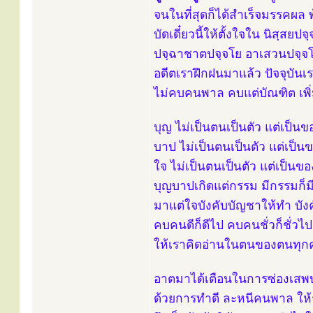
จนในที่สุดก็ได้สำเร็จมรรคผล 
บัดเดี๋ยวนี้ให้ตั้งใจใน นิสฺสยป
ปจฺฉาชาตปจฺจโย อาเสวนปจฺจโ
อดีตเราฝึกฝนมาแล้ว ปัจจุบันเ
ไม่คบคนพาล คบแต่บัณฑิต เพิ่
บุญ ไม่เป็นตนเป็นตัว แต่เป็นขอ
บาป ไม่เป็นตนเป็นตัว แต่เป็นข
ใจ ไม่เป็นตนเป็นตัว แต่เป็นของ
บุญบาปเกิดแต่กรรม มีกรรมก็
มาแต่ใจบังคับบัญชาให้ทำ บังคับ
คบคนดีก็ดีไป คบคนชั่วก็ชั่วไป แ
ให้เราคิดอ่านในตนของตนทุก
อาตมาได้เตือนในการซ่องเสพบ
ด้วยการทำดี ละหนีคนพาล ให้รู