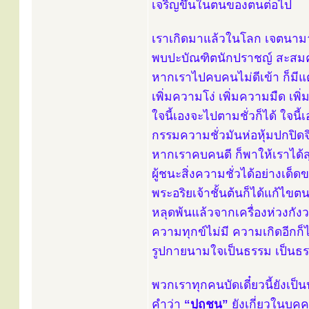
เจริญขึ้นในตนของตนต่อไป
เราเกิดมาแล้วในโลก เจตนามา
พบปะบัณฑิตนักปราชญ์ สะสม
หากเราไปคบคนไม่ดีเข้า ก็มีแต
เพิ่มความโง่ เพิ่มความมืด เพ
ใจนี้เองจะไปตามชั่วก็ได้ ใจนี้
กรรมความชั่วมันห่อหุ้มปกปิด
หากเราคบคนดี ก็พาให้เราได้ส
ผู้ชนะสิ่งความชั่วได้อย่างเด็ดข
พระอริยเจ้าชั้นต้นก็ได้แก้ไขต
หลุดพ้นแล้วจากเครื่องห่วงกัง
ความทุกข์ไม่มี ความเกิดอีกก็ไ
รูปกายนามใจเป็นธรรม เป็นธรรมอ
พวกเราทุกคนบัดเดี๋ยวนี้ยังเป็น
คำว่า
“ปุถุชน”
ยังเกี่ยวในบุคค