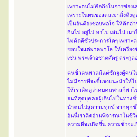
เพราะตนไม่คิดถึงในการซ่องเ
เพราะในตนของตนเมาสิ่งดึงดู
เป็นอันต้องชอบพอใจ ให้คิดอ่
กินไป อยู่ไป หาไป เล่นไป เม
ไม่คิดดีชั่วประการใดๆ เพรา
ชอบใจแต่พาลพาโล ให้เครื่องช
เช่น พระเจ้าอชาตศัตรู ตระกูล
คนชั่วคนพาลมีแต่ชักจูงผู้คนให
ไม่มีการที่จะชี้แจงแนะนำให้ไ
ให้เราคิดดูว่าคบคนพาลก็พาไป
จนที่สุดบุคคลผู้เดินไปในทางชั
นำตนไปสู่ความทุกข์ จากทุกข์ไป
อันนี้เราคิดอ่านพิจารณาในชีวิ
ความดีจะเกิดขึ้น ความชั่วจะเกิ