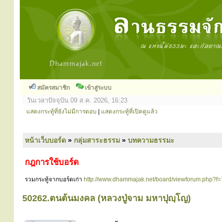
สมัครสมาชิก
เข้าสู่ระบบ
วันเวลาปัจจุบัน 09 ส.ค. 2026, 16:23
แสดงกระทู้ที่ยังไม่มีการตอบ
|
แสดงกระทู้ที่เปิดดูแล้ว
หน้าเว็บบอร์ด
»
กลุ่มสาระธรรม
»
บทความธรรมะ
กฎการใช้บอร์ด
รวมกระทู้จากบอร์ดเก่า
http://www.dhammajak.net/board/viewforum.php?f=
50262.ตนต้นมงคล (หลวงปู่จาม มหาปุญฺโญ)