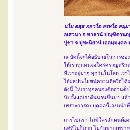
นโม ตสฺส ภควโต อรหโต สมฺมาส
อเสวนา จ พาลานํ ปณฺฑิตานญ
ปูชา จ ปูชะนียานํ เอตมฺมงฺคล มุ
ณ บัดนี้จะได้อธิบายในการซ
ให้เราทุกคนจงใคร่ครวญตรึก
ที่เราอยู่มาๆ ทุกวันในโลก เร
ได้ผลประโยชน์ความดีหรือได้
ดังนี้ ให้เราทุกคนจงคิดอ่านตั
นับตั้งแต่เราตื่นนอนขึ้นมา แล
เพราะการคบบุคคลนี้เองหน้าที่
การไปนรก ไม่มีใครสักคนต้อ
แต่ที่ไปก็มาก ไปกันมากเพราะ