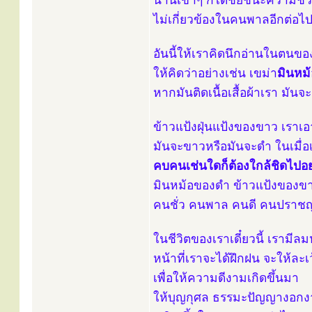
นานเข้าๆ ก็ได้ชัยชนะความชั่วใ
ไม่เกี่ยวข้องในคนพาลอีกต่อไ
อันนี้ให้เราคิดนึกอ่านในตนข
ให้คิดว่าอย่างเช่น เขม่า
มินหม้
หากมันติดเนื้อเสื้อผ้าเรา มัน
ข้าวแป้งฝุ่นแป้งของขาว เราเ
มันจะขาวหรือมันจะดำ ในเมื่อเ
คบคนเช่นใดก็ต้องใกล้ชิดไปอย
มินหม้อของดำ ข้าวแป้งของข
คนชั่ว คนพาล คนดี คนปราชญ์
ในชีวิตของเราเดี๋ยวนี้ เรามี
หน้าที่เราจะได้ฝึกฝน จะให้ละ
เพื่อให้ความดีงามเกิดขึ้นมา
ให้บุญกุศล ธรรมะปัญญางอก