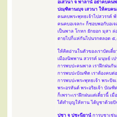
อเสวนา จ พาลานํ อย่าคบคนพ
ปณฺฑิตานญฺจ เสวนา ให้คบคนด
คนคบพระพุทธเจ้าไปสวรรค์ พ้
คนคบอเจลกะ ก็ชอบพอกับอเจ
เป็นพาล โกหก ยักยอก มุสา ล่อ
ตายไปก็แห่กันไปนรกตลอด ๕,
ให้คิดอ่านในตัวของเราบัดเดี๋ยวน
เมืองนิพพาน สวรรค์ มนุษย์ เป
การพบปะคนพาล เราฝึกฝนกั
การพบปะบัณฑิต เราต้องคบต่อไป
การพบปะพระพุทธเจ้า พระปัจเ
พระอรหันต์ พระอริยเจ้า บัณฑ
ก็เพราะเราฝึกฝนแต่เดี๋ยวนี้ เม
ได้ทำบุญให้ทาน ได้บูชาด้วยปัจจ
ปูชา จ ปูชะนียานํ
การบูชาเช่นน