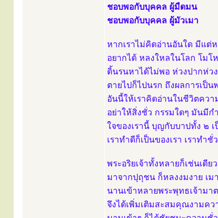
ชอบพอกับบุคคล ผู้มืดมน
ชอบพอกับบุคคล ผู้มัวเมา
หากเราไม่คิดอ่านอันใด มีแต
อยากได้ หลงใหลในโลก โมโหร้า
ดิ้นรนหาได้ไม่พอ ห่วงปากห่วงท
ตายไปก็ไปนรก ถึงผลการเป็
อันนี้ให้เราคิดอ่านในชีวิตความ
อย่าให้สิ่งชั่ว กรรมใดๆ มันม
ใจของเรานี้ บุญกับบาปทั้ง ๒ เ
เราทำดีก็เป็นของเรา เราทำชั่
พระอริยเจ้าทั้งหลายก็เช่นเดียวก
มาจากปุถุชน ก็หลงงมงาย เม
นานเข้าหลายพระพุทธเจ้ามา
จึงได้เพิ่มเติมสะสมคุณงามค