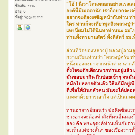
สิ่งที่ชื่นชอบ:
ความไม่ประมาท
"โอ้ ! นี่เราโดนหลอกอย่างแรงเ
ชื่อเล่น:
ธรรม
องค์นี้มีเมตตานัก เราก็อยากจะเจร
อายุ:
0
อยากจะต้องเผชิญหน้ากับท่าน ท่าน
ที่อยู่:
วัฎฎะสงสาร
ใคร ท่านก็จะเที่ยวพูดถึงหลวงปู่ว่
เลย นี่ผมไม่ได้นินทาท่านนะ ผมไ
ท่านทั้งทรมานสัตว์ ทั้งตีสัตว์ 
ส่วนที่วัดของหลวงปู่ หลวงปู่ถามล
กราบเรียนท่านว่า "หลวงปู่ครับ ท่
หนึ่งมองลงมาจากหน้าต่าง น่ากลัวท
ตั้งใจจะตักเตือนพวกท่านอยู่แล้ว 
มันชอบมากิน กินบ่อยเข้าๆ จนมันค
หม้อไปหลายตัวแล้ว วิธีแก้มีอยู่เ
ตีเพื่อให้มันกลัวคน มันจะได้
เมตตาด้วยการเอาใจ แต่เป็นเมต
ท่านอาจารย์สอนว่า ข้อคิดข้อแรก
ช่วงอาจจะต้องทำสิ่งที่คนอื่นมอง
สอง คือ พระธุดงค์ท่านเห็นกับตาน
จะเห็นแค่ช่วงสั้นๆ ของเรื่องราวท