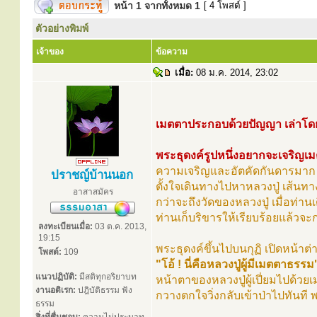
หน้า
1
จากทั้งหมด
1
[ 4 โพสต์ ]
ตัวอย่างพิมพ์
เจ้าของ
ข้อความ
เมื่อ:
08 ม.ค. 2014, 23:02
เมตตาประกอบด้วยปัญญา เล่าโด
พระธุดงค์รูปหนึ่งอยากจะเจริญ
ความเจริญและอัตคัดกันดารมาก หล
ปราชญ์บ้านนอก
ตั้งใจเดินทางไปหาหลวงปู่ เส้นท
อาสาสมัคร
กว่าจะถึงวัดของหลวงปู่ เมื่อท่า
ท่านเก็บริขารให้เรียบร้อยแล้วจ
ลงทะเบียนเมื่อ:
03 ต.ค. 2013,
19:15
พระธุดงค์ขึ้นไปบนกุฏิ เปิดหน้าต่า
โพสต์:
109
"โอ้ ! นี่คือหลวงปู่ผู้มีเมตตาธรร
แนวปฏิบัติ:
มีสติทุกอริยาบท
หน้าตาของหลวงปู่ผู้เปี่ยมไปด้ว
งานอดิเรก:
ปฎิบัติธรรม ฟัง
กวางตกใจวิ่งกลับเข้าป่าไปทันที พ
ธรรม