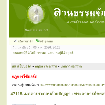
สมัครสมาชิก
เข้าสู่ระบบ
วันเวลาปัจจุบัน 06 ส.ค. 2026, 20:29
แสดงกระทู้ที่ยังไม่มีการตอบ
|
แสดงกระทู้ที่เปิดดูแล้ว
หน้าเว็บบอร์ด
»
กลุ่มสาระธรรม
»
บทความธรรมะ
กฎการใช้บอร์ด
รวมกระทู้จากบอร์ดเก่า
http://www.dhammajak.net/board/viewforum.php?f=
47115.เมตตาประกอบด้วยปัญญา : พระอาจารย์ชยสา