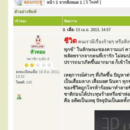
หน้า
1
จากทั้งหมด
1
[ 5 โพสต์ ]
ตัวอย่างพิมพ์
เจ้าของ
ข้อความ
เมื่อ:
13 เม.ย. 2013, 14:57
ชีวิต
คนเรามีเรื่องร้ายๆ หรือสิ
ทุกข์” ในลักษณะของความแก่ ความ
หัวหอม
พลัดพรากจากคนที่เรารัก ไม่สมปรารถ
สมาชิก ระดับ 4
ปรารถนาเกิดขึ้นมากมาย ก็เข้าใจว่
ลงทะเบียนเมื่อ:
18 มี.ค. 2011,
เหตุการณ์ต่างๆ ที่เกิดขึ้น ปัญหา
13:32
เป็นเสื่อมลาภ เสื่อมยศ นินทา ทุก
โพสต์:
245
ของชีวิตถูกโจรห้าร้อยมาทำลายช
ชาติก่อนได้ประทุษร้ายหรือฆ่าพ่อแ
คือ อดีตเป็นเหตุ ปัจจุบันเป็นผลทั้งน