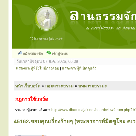
สมัครสมาชิก
เข้าสู่ระบบ
วันเวลาปัจจุบัน 07 ส.ค. 2026, 05:09
แสดงกระทู้ที่ยังไม่มีการตอบ
|
แสดงกระทู้ที่เปิดดูแล้ว
หน้าเว็บบอร์ด
»
กลุ่มสาระธรรม
»
บทความธรรมะ
กฎการใช้บอร์ด
รวมกระทู้จากบอร์ดเก่า
http://www.dhammajak.net/board/viewforum.php?f=
45162.ขอบคุณเรื่องร้ายๆ (พระอาจารย์มิตซูโอะ คเ