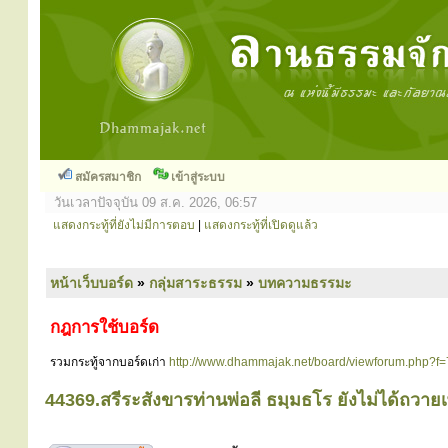
สมัครสมาชิก
เข้าสู่ระบบ
วันเวลาปัจจุบัน 09 ส.ค. 2026, 06:57
แสดงกระทู้ที่ยังไม่มีการตอบ
|
แสดงกระทู้ที่เปิดดูแล้ว
หน้าเว็บบอร์ด
»
กลุ่มสาระธรรม
»
บทความธรรมะ
กฎการใช้บอร์ด
รวมกระทู้จากบอร์ดเก่า
http://www.dhammajak.net/board/viewforum.php?f=
44369.สรีระสังขารท่านพ่อลี ธมฺมธโร ยังไม่ได้ถวายเพ