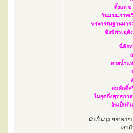
ตั้งแต่ ๒
วันมรณภาพเว
พระกรรมฐานมารวม
ซึ่งมีพระธุต
นี่คือ
ส
สายน้ำแห
แ
สมศักดิ์ศ
ในยุคกึ่งพุทธกา
อันเป็นดิน
นับเป็นบุญของพวกเรา
เรามี