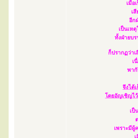
เมื่อ
เส
อีก
เป็นเหต
ทั้งฝ่าย
ก็ปรากฏว่าเ
เน
พากั
จึงได้
โดยอัญเชิญไว
เป็น
ด
เพราะมีผ
เ