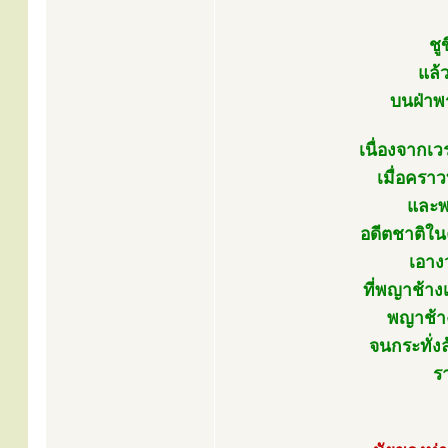
ชู
แล้
บนฝ่าพร
เนื่องจากเว
เมื่อครา
และพ
อดีตชาติในค
เอาง
ที่พญาช้าง
พญาช้าง
จนกระทั่งล
ร