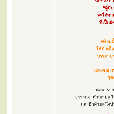
นัยของท่าน
“ผู้ม
จะได้มาถ
ที่เป็น
พร้อมน
ให้บำเพ็
บรรดาบรร
และคณะทา
จุด
ต่อมาระย
ปรารภจะทำฌาปนกิจศ
และอีกฝ่ายหนึ่งป