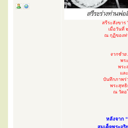
สรีระสังขาร
เมื่อวันท
ณ กุฏิของท
จากซ้าย 
พระ
พระส
และ
บันทึกภาพร
พระสุทธิ
ณ วัดอ
หลังจาก 
สมเด็จพระอริ