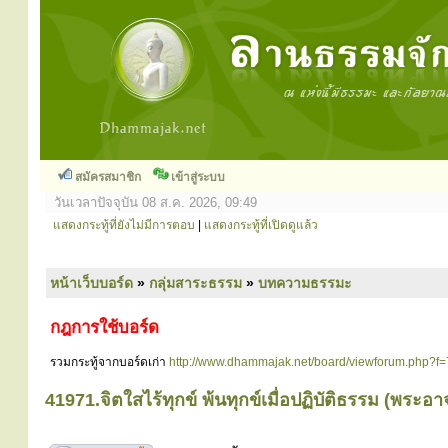
สมัครสมาชิก
เข้าสู่ระบบ
วันเวลาปัจจุบัน 08 ส.ค. 2026, 09:49
แสดงกระทู้ที่ยังไม่มีการตอบ
|
แสดงกระทู้ที่เปิดดูแล้ว
หน้าเว็บบอร์ด
»
กลุ่มสาระธรรม
»
บทความธรรมะ
กฎการใช้บอร์ด
รวมกระทู้จากบอร์ดเก่า
http://www.dhammajak.net/board/viewforum.php?f=
41971.จิตใสไร้ทุกข์ พ้นทุกข์เมื่อปฏิบัติธรรม (พระอา