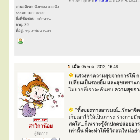
แก้ไขล่าสุดโดย
ฟ้าใสใส
เมื่อ 10 พ.ค. 2012, 
งานอดิเรก:
ฟังเพลง และฟัง
ธรรมตามกาลเวลา
สิ่งที่ชื่นชอบ:
อภัยทาน
อายุ:
39
ที่อยู่:
กรุงเทพมหานคร
เมื่อ:
05 พ.ค. 2012, 16:46
แสวงหาความสุขจากการให้ กล่าวค
เปลี่ยนเป็นรอยยิ้ม และสุขเพราะ
ไม่ยากที่เราจะค้นพบ
ความสุขจาก
“ทิ้งขยะทางอารมณ์...รักษาจิ
เก็บเอาไว้ให้เป็นภาระ ร่างกาย
สดใส...ก็เพราะรู้จักปลดปล่อยอารมณ
สาวิกาน้อย
เท่านั้น ที่จะทำให้ชีวิตสดใหม่อย่
ผู้จัดการ