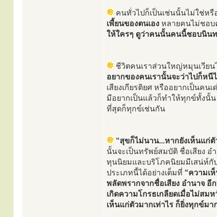
คนทั่วไปก็เป็นเช่นนั้นไม่ใช่หร
เพี้ยนของตนเอง
หลายคนไม่ชอบคนขี้
ให้ใครๆ ดูว่าคนนั้นคนนี้ชอบนินทา
ชีวิตคนเราส่วนใหญ่หมุนเวีย
อยากของคนเรานั้นจะว่าไปก็หนี
เสียงเกียรติยศ หรืออยากเป็นคนเด
มีอยากเป็นแล้วก็ทำให้ทุกข์ทั้งนั
ที่สุดก็ทุกข์เช่นกัน
“สุขก็ไม่นาน...หากยังเห็นแก
นั้นจะเป็นทรัพย์สมบัติ ชื่อเสียง
ทุนนิยมและบริโภคนิยมมีเสน่ห์
ประเภทนี้ได้อย่างเต็มที่
“ความเห็น
พลัดพรากจากชื่อเสียง อำนาจ อีกท
เกิดความโกรธเกลียดเมื่อไม่สมหว
เห็นแก่ตัวมากเท่าไร ก็ยิ่งทุกข์มาก