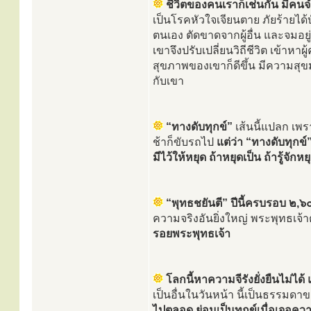
ชีวิตของคนเราก็เช่นกัน มีคนจ
เป็นโรคหัวใจเจียนตาย ภัยร้ายได
ตนเอง ตัดขาดจากผู้อื่น และจมอย
เขาจึงปรับเปลี่ยนวิถีชีวิต เข้าหา
สุขภาพของเขาก็ดีขึ้น มีความสุขมาก
กับเขา
“ทางดับทุกข์”
เส้นนี้แปลก เพรา
ช้าก็ขับรถไป
แต่ว่า “ทางดับทุกข์” เ
มีไว้ให้หยุด ถ้าหยุดเป็น ถ้ารู้จักหย
“พุทธชยันตี” ปีนี้ครบรอบ ๒,๖
ความจริงอันยิ่งใหญ่ พระพุทธเจ้
รอยพระพุทธเจ้า
โลกนี้หาความจีรังยั่งยืนไม่ได้
เป็นอื่นในวันหน้า นี้เป็นธรรมดาขอ
ไปตลอด ย่อมเป็นทุกข์เมื่อเจอคว