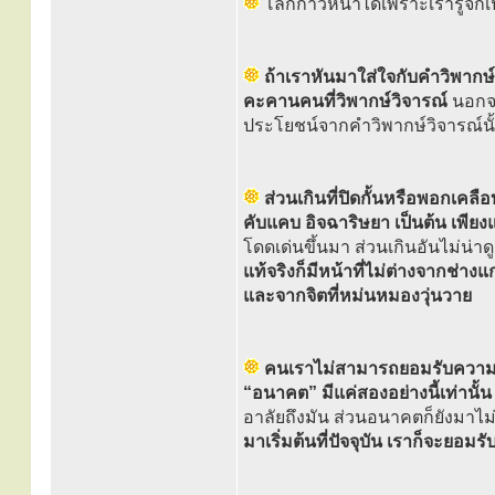
โลกก้าวหน้าได้เพราะเรารู้จัก
ถ้าเราหันมาใส่ใจกับคำวิพากษ
คะคานคนที่วิพากษ์วิจารณ์
นอกจา
ประโยชน์จากคำวิพากษ์วิจารณ์นั้
ส่วนเกินที่ปิดกั้นหรือพอกเคลื
คับแคบ อิจฉาริษยา เป็นต้น เพียงแ
โดดเด่นขึ้นมา ส่วนเกินอันไม่น่า
แท้จริงก็มีหน้าที่ไม่ต่างจากช่า
และจากจิตที่หม่นหมองวุ่นวาย
คนเราไม่สามารถยอมรับความจริ
“อนาคต” มีแค่สองอย่างนี้เท่านั้น
อาลัยถึงมัน ส่วนอนาคตก็ยังมาไม่
มาเริ่มต้นที่ปัจจุบัน เราก็จะยอมร