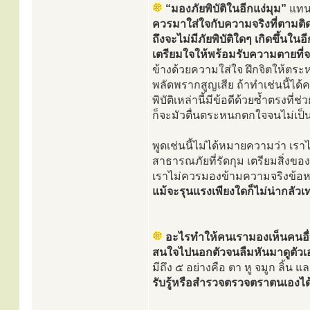
“มองภัยพิบัติในอีกแง่มุม”
แทนที
ควรมาใส่ใจกับความจริงที่ตามติดเ
ถึงจะไม่มีภัยพิบัติใดๆ เกิดขึ้นใ
เตรียมใจให้พร้อมรับความตายที่จ
ข้างด้วยความใส่ใจ ฝึกจิตให้ตระหน
พลัดพรากสูญเสีย ถ้าทำเช่นนี้ได้
พิบัติเหล่านี้มีข้อดีด้วยซ้ำตรงที่
ก็จะมัวตื่นตระหนกตกใจจนไม่เป็น
พูดเช่นนี้ไม่ได้หมายความว่า เรา
สาธารณภัยที่รัดกุม เตรียมสิ่งของ
เราไม่ควรมองข้ามความจริงข้อหนึ่ง
แม้จะรุนแรงเพียงใดก็ไม่น่ากลัวเ
อะไรทำให้คนเรามองเห็นคนอื่น
สนใจไปนอกตัวจนลืมหันมาดูตัวเ
มีถึง ๕ อย่างคือ ตา หู จมูก ลิ้น
รับรู้หรือสำรวจตรวจตราตนเองได