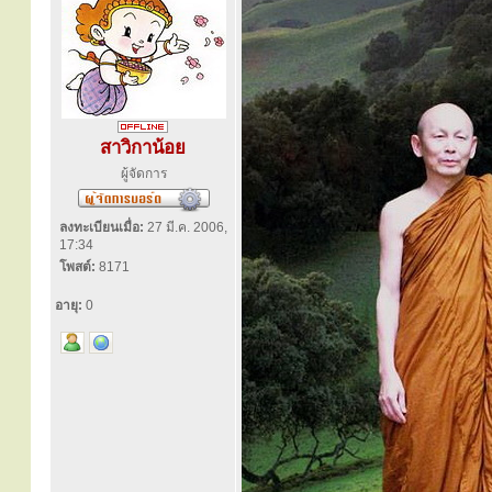
สาวิกาน้อย
ผู้จัดการ
ลงทะเบียนเมื่อ:
27 มี.ค. 2006,
17:34
โพสต์:
8171
อายุ:
0