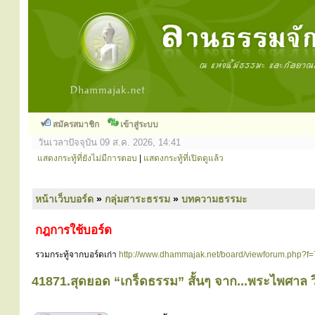
สมัครสมาชิก
เข้าสู่ระบบ
วันเวลาปัจจุบัน 09 ส.ค. 2026, 14:41
แสดงกระทู้ที่ยังไม่มีการตอบ
|
แสดงกระทู้ที่เปิดดูแล้ว
หน้าเว็บบอร์ด
»
กลุ่มสาระธรรม
»
บทความธรรมะ
กฎการใช้บอร์ด
รวมกระทู้จากบอร์ดเก่า
http://www.dhammajak.net/board/viewforum.php?f=
41871.สุดยอด “เกร็ดธรรม” สั้นๆ จาก...พระไพศาล 