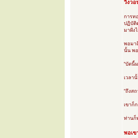
วิงวอ
การทอด
ปฏิบั
มาฝั่ง
พอมาถึ
นั้น พ
“บัดนี
เวลาน
“ถึงสถ
เขาก็ก
ท่านก็
พอเขาพ