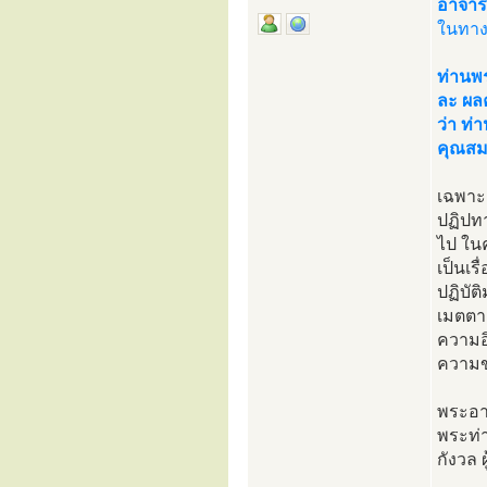
อาจารย
ในทาง
ท่านพร
ละ ผล
ว่า ท่
คุณสมบ
เฉพาะอ
ปฏิปทา
ไป ในค
เป็นเร
ปฏิบัต
เมตตาเ
ความอิ
ความขย
พระอาจ
พระท่
กังวล 