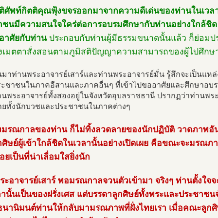
ตติศัพท์กิตติคุณฟุ้งขจรออกมาจากความดีเด่นของท่านในเวลานั
ชนมีความสนใจใคร่ต่อการอบรมศึกษากับท่านอย่างใกล้ชิด 
่อาศัยกับท่าน
ประกอบกับท่านผู้มีธรรมขนาดนั้นแล้ว ก็ย่อ
งเมตตาสั่งสอนตามภูมิสติปัญญาความสามารถของผู้ไปศึกษ
นมาท่านพระอาจารย์เสาร์และท่านพระอาจารย์มั่น รู้สึกจะเป็นแหล
ะชาชนในภาคอีสานและภาคอื่นๆ ที่เข้าไปขออาศัยและศึกษาอบรมก
นพระอาจารย์ทั้งสองอยู่ในจังหวัดอุบลราชธานี ปรากฏว่าท่านพระอาจ
ยทั้งนักบวชและประชาชนในภาคต่างๆ
ถึงมรณกาลของท่าน ก็ไม่ทิ้งลวดลายของนักปฏิบัติ วาดภาพอัน
ศิษย์ผู้เข้าใกล้ชิดในเวลานั้นอย่างเปิดเผย คือขณะจะมรณภ
้อยเป็นที่น่าเลื่อมใสยิ่งนัก
ระอาจารย์เสาร์ พอมรณกาลจวนตัวเข้ามา จริงๆ ท่านตั้งใจจ
วลานั้นเป็นของฝรั่งเศส แต่บรรดาลูกศิษย์ทั้งพระและประชา
นานิมนต์ท่านให้กลับมามรณภาพที่ฝั่งไทยเรา เมื่อคณะลูกศ