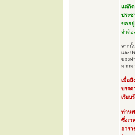
แต่กิ
ประชา
ขออยู
จำต้อ
จากนั้
และปร
ของท่า
มากมา
เมื่อ
บรรดา
เรียบร
ท่านพ
ซึ่งเ
อาราธ