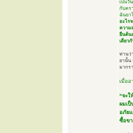
เป็นวั
กับครา
ฉันยาโ
อะไรจา
ความส
ยืนต้น
เดียวก
ท่านว่
ยานั้น
มากราบ
เมื่อ
“จะให
ผมเป็
อภัยแ
ซื้อข