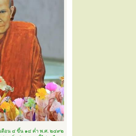
เดือน ๔ ขึ้น ๑๔ ค่ำ พ.ศ. ๒๔๙๒