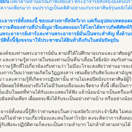
์มั่น
แต่เวลานี้ท่านมรณภาพเสียแล้ว พระอาจารย์ทั้งสององค์นี้ปราก
ความเพียรมาก จนปรากฏเป็นคติตัวอย่างแก่บรรดาศิษย์รุ่นหลังได้
ะอาจารย์ทั้งสองนี้ ชอบแสวงหาที่สงัดวิเวก แต่เริ่มอุปสมบทตลอ
ความดีของท่านที่บำเพ็ญมาจึงแสดงออกให้โลกได้ทราบกิตติศัพท์กิ
านพระอาจารย์เสาร์และท่านพระอาจารย์มั่นเป็นพระสำคัญ ทั้งด้าน
ัติทั้งนี้ฟุ้งขจรมาให้ประชาชนได้ยินทั่วถึงกันในสมัยปัจจุบัน
งค์ของท่านพระอาจารย์มั่น ตามที่ได้ไปศึกษาอบรมและอาศัยอยู่กั
 และความรู้ทางภายในของท่านเป็นที่น่าเลื่อมใสยิ่งนัก สมกับท่านเ
วามรู้สึกที่ไปเกี่ยวข้องกับท่านว่า ไม่มีอะไรจะสงสัยว่าท่านอาจจะ
ื่องการเวียนว่ายตายเกิดในวัฏฏสงสาร เช่นเดียวกับสัตว์และสามัญช
ิมา และความรู้ที่เกิดจากปฏิปทานั้น ท่านไม่เคยปิดบังบรรดาศิษย์ผู
ปิดเผยให้ฟังอย่างถึงใจไม่มีวันลบเลือนและจืดจาง ทั้งนี้ เพื่อเป็นก
่มเอิบในผลที่ท่านได้รับและแสดงให้ฟัง แล้วน้อมนำมาเป็นเครื่องเช
ันหมั่นเพียร เผื่อผลจะพึงได้รับจะเป็นอย่างท่านบ้าง หรืออย่างน้อ
ารย์ทั้งสองนี้รู้สึกว่าท่านชอบในความสงัดวิเวกประจำนิสัย ไม่ค่อ
านก็ไม่ทำความเกี่ยวข้องและสนใจเท่าไรนัก คงจะคิดว่าการสั่งส
ผู้รับฟังจะปฏิบัติตามก็คงจะเป็นความลำบาก ไม่กล้าทำตามท่านได้