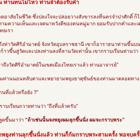
น ท่านทนไม่ไหว ท่านจำต้องรับคำ
อาลัยในชีวิต ซึ่งปลงใจจะปล่อยวางสังขารลงที่นครจำปาศักดิ์ ก็
ติตามความเห็นและเจตนาหวังดีของคนหมู่มาก ยอมรับปากคำและเตรี
ไทยเรา
งท่าวัดศิริอำมาตย์ จังหวัดอุบลราชธานี เขาก็อาราธนาท่านขึ้นบนแ
อก้าวขึ้นสู่วัดและปลงท่านลงที่ลานวัดเท่านั้น เขากราบเรียนท่านว่า
้มาถึงวัดศิริอำมาตย์ในเขตเมืองไทยเราแล้ว ท่านอาจารย์”
ั้นท่านนอนหลับตาและพยายามพยุงธาตุขันธ์ของท่านมาตลอดทาง ท่
านที่แล้วหรือยัง ?”
ราบเรียนถวายท่านว่า “ถึงที่แล้วครับ”
พูดขึ้นมาว่า
“ถ้าเช่นนั้นจงพยุงผมลุกขึ้นนั่ง ผมจะกราบพระ”
ยุงท่านลุกขึ้นนั่งแล้ว ท่านก็ก้มกราบพระสามครั้ง พอจบครั้งท