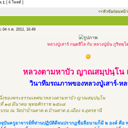
มด
1
[ 6 โพสต์ ]
<<หัวข้อก่อนหน้า
อ:
04 ก.ค. 2011, 16:49
หลวงปู่เสาร์ กนฺตสีโล กับ หลวงปู่มั่น ภูริทตฺโ
หลวงตามหาบัว ญาณสมฺปนฺโน เล่
วินาทีมรณภาพของหลวงปู่เสาร์-หลวง
นึ่งของพระธรรมเทศนาหลวงตามหาบัว ญาณสมฺปนฺโน
ันที่ ๑๘ มีนาคม พุทธศักราช ๒๕๐๘
บรม ณ วัดป่าบ้านตาด ต.บ้านตาด อ.เมือง จ.อุดรธานี
จจุบันครูอาจารย์ที่ท่านปฏิบัติดีจนปรากฏชื่อลือนามก็มี ๒ องค์ คื