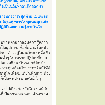
ฏว่าเป็นผู้เด็ดเดี่ยว อาจหาญ
ถือเป็นปฏิปทาอันดีตลอดมา
ดมาจนถึงวาระสุดท้าย ไม่เคยลด
ตติคุณฟุ้งขจรไปทุกหนทุกแห่ง
ปฏิบัติและความรู้ภายในใจ
บท่านตามกาลอันควร รู้สึกว่า
ป็นผู้ปรากฏชื่อลือนามในที่ทั่วๆ
ยังตกค้างอยู่ในภพใดภพหนึ่ง ซึ่ง
นทั่วๆ ไป เพราะปฏิปทาที่ท่าน
้ไปอบรมศึกษาในวงใกล้ชิด ยัง
ารกระตุ้นเตือนใจบรรดาศิษย์ให้มี
ิดชูใจ เพื่อจะได้บำเพ็ญตามด้วย
ยก็เป็นคนประเภทศิษย์มีครู
ยจะไปเกี่ยวข้องกับใครๆ แม้กับ
อนก็เป็นภาระหนักและเป็นความ