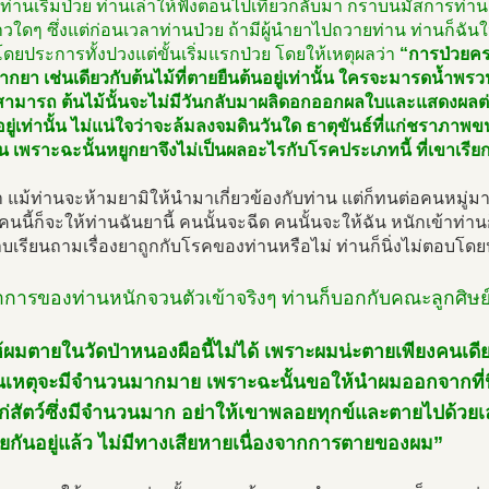
นท่านเริ่มป่วย ท่านเล่าให้ฟังตอนไปเที่ยวกลับมา กราบนมัสการท่าน 
วใดๆ ซึ่งแต่ก่อนเวลาท่านป่วย ถ้ามีผู้นำยาไปถวายท่าน ท่านก็ฉัน
ดยประการทั้งปวงแต่ขั้นเริ่มแรกป่วย โดยให้เหตุผลว่า
“การป่วยครา
กยา เช่นเดียวกับต้นไม้ที่ตายยืนต้นอยู่เท่านั้น ใครจะมารดน้ำพรว
ามารถ ต้นไม้นั้นจะไม่มีวันกลับมาผลิดอกออกผลใบและแสดงผลต่อไป
อยู่เท่านั้น ไม่แน่ใจว่าจะล้มลงจมดินวันใด ธาตุขันธ์ที่แก่ชราภาพ
ัน เพราะฉะนั้นหยูกยาจึงไม่เป็นผลอะไรกับโรคประเภทนี้ ที่เขาเรี
า แม้ท่านจะห้ามยามิให้นำมาเกี่ยวข้องกับท่าน แต่ก็ทนต่อคนหมู่ม
 คนนี้ก็จะให้ท่านฉันยานี้ คนนั้นจะฉีด คนนั้นจะให้ฉัน หนักเข้าท่า
เรียนถามเรื่องยาถูกกับโรคของท่านหรือไม่ ท่านก็นิ่งไม่ตอบโด
อาการของท่านหนักจวนตัวเข้าจริงๆ ท่านก็บอกกับคณะลูกศิษย
้ผมตายในวัดป่าหนองผือนี้ไม่ได้ เพราะผมน่ะตายเพียงคนเดีย
นเหตุจะมีจำนวนมากมาย เพราะฉะนั้นขอให้นำผมออกจากที่นี้
ก่สัตว์ซึ่งมีจำนวนมาก อย่าให้เขาพลอยทุกข์และตายไปด้วยเล
ายกันอยู่แล้ว ไม่มีทางเสียหายเนื่องจากการตายของผม”