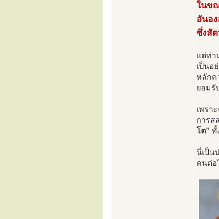
ในขณะ
อันอง
ซึ่งสั
แต่ท่า
เป็นอย
หลักคว
ยอมรับ
เพราะฉ
การสลา
โต”
ทั
นี่เป็
คนต่อ