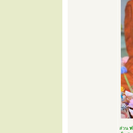
ส่วน
ท