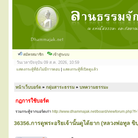
สมัครสมาชิก
เข้าสู่ระบบ
วันเวลาปัจจุบัน 09 ส.ค. 2026, 10:59
แสดงกระทู้ที่ยังไม่มีการตอบ
|
แสดงกระทู้ที่เปิดดูแล้ว
หน้าเว็บบอร์ด
»
กลุ่มสาระธรรม
»
บทความธรรมะ
กฎการใช้บอร์ด
รวมกระทู้จากบอร์ดเก่า
http://www.dhammajak.net/board/viewforum.php?f=
36356.การดูพระอริยเจ้านั้นดูได้ยาก (หลวงพ่อทูล ข