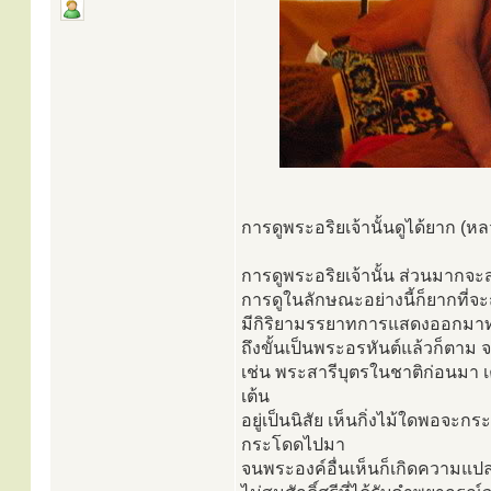
การดูพระอริยเจ้านั้นดูได้ยาก (ห
การดูพระอริยเจ้านั้น ส่วนมากจ
การดูในลักษณะอย่างนี้ก็ยากที่จะถ
มีกิริยามรรยาทการแสดงออกมาทาง
ถึงขั้นเป็นพระอรหันต์แล้วก็ตาม จ
เช่น พระสารีบุตรในชาติก่อนมา เค
เต้น
อยู่เป็นนิสัย เห็นกิ่งไม้ใดพอจะ
กระโดดไปมา
จนพระองค์อื่นเห็นก็เกิดความแป