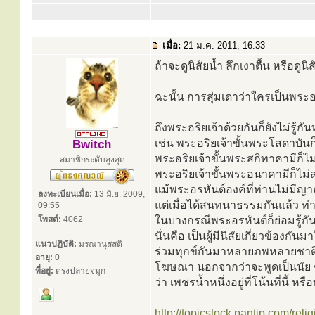
เมื่อ:
21 ม.ค. 2011, 16:33
ถ้าจะดูนิสัยน้ำ ลึกเงาตื้น หรือดู
ฉะนั้น การสุ่มเดาว่าใครเป็นพระอร
ถึงพระอริยเจ้าด้วยกันก็ยังไม่รู้กัน
เช่น พระอริยเจ้าขั้นพระโสดาบัน
Bwitch
พระอริยเจ้าขั้นพระสกิทาคามีก็ไ
สมาชิกระดับสูงสุด
พระอริยเจ้าขั้นพระอนาคามีก็ไม่
แม้พระอรหันต์องค์ที่ท่านไม่มีญา
ลงทะเบียนเมื่อ:
13 มิ.ย. 2009,
แต่เมื่อได้สนทนาธรรมกันแล้ว ท่านจะร
09:55
โพสต์:
4062
ในบางกรณีพระอรหันต์ก็ย่อมรู้กันไ
นั่นคือ เป็นผู้มีนิสัยเกี่ยวข้อง
แนวปฏิบัติ:
มรณานุสสติ
ร่วมทุกข์กันมาหลายภพหลายชาติ ถ้า
อายุ:
0
โฆษณา นอกจากว่าจะพูดเป็นนัย ๆ ใ
ที่อยู่:
ตรงปลายจมูก
ว่า เพชรน้ำหนึ่งอยู่ที่โน้นที่นี้ หร
http://topicstock.pantip.com/relig