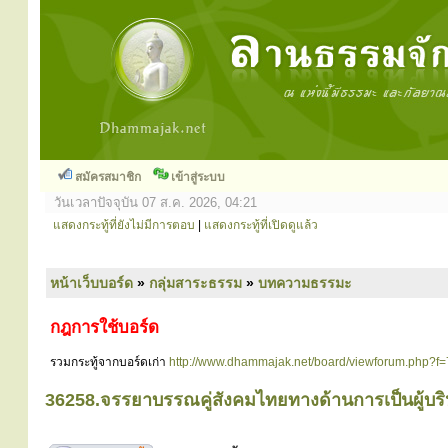
สมัครสมาชิก
เข้าสู่ระบบ
วันเวลาปัจจุบัน 07 ส.ค. 2026, 04:21
แสดงกระทู้ที่ยังไม่มีการตอบ
|
แสดงกระทู้ที่เปิดดูแล้ว
หน้าเว็บบอร์ด
»
กลุ่มสาระธรรม
»
บทความธรรมะ
กฎการใช้บอร์ด
รวมกระทู้จากบอร์ดเก่า
http://www.dhammajak.net/board/viewforum.php?f=
36258.จรรยาบรรณคู่สังคมไทยทางด้านการเป็นผู้บริห