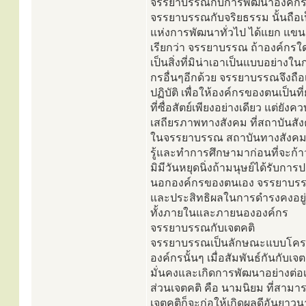
จรรยาบรรณกับการพัฒนาองค์ก
จรรยาบรรณกับจริยธรรม นั้นถือเป
แห่งการพัฒนาทั่วไป ได้แยก แขน
เรียกว่า จรรยาบรรณ ถ้าองค์กร
เป็นสิ่งที่มิน่าเอาเป็นแบบอย่า
กรอื่นๆอีกด้วย จรรยาบรรณจึงถือเป็
ปฏิบัติ เพื่อให้องค์กรของตนเป็
ที่ซื่อสัตย์เพียงอย่างเดียว แต
เสถียรภาพทางสังคม ที่สถาบันสัง
ในจรรยาบรรณ สถาบันทางสังคมอื่
รู้และทำการศึกษามาก่อนที่จะก
มิมีวันหยุดนิ่งถ้ามนุษย์ได้รับ
นอกองค์กรของตนเอง จรรยาบรรณจะ
และประสิทธิผลในการดำรงคงอยู่เพ
ทั้งภายในและภายนององค์กร
จรรยาบรรณกับเจตคติ
จรรยาบรรณเป็นลักษณะแบบโครงสร้
องค์กรนั้นๆ เมื่อสัมพันธ์กันกั
มั่นคงและเกิดการพัฒนาอย่างต่อเน
ส่วนเจตคติ คือ นามนิยม ที่สาม
เจตคติก็จะก่อให้เกิดผลดีอันย