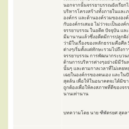
นอกจากนั้นจรรยาบรรณยังเรียกได
บริหารโครงสร้างทั้งภายในและ
องค์กร และด้านองค์รวมขององค์กร 
กับองค์กรเสมอ ไม่ว่าจะเป็นองค์
จรรยาบรรณ ในอดีต ปัจจุบัน และ
มีมานานแล้วซึ่งอดีตมีการปลูกฝั
ว่ามีในเรื่องของหลักธรรมคือศีล
ต่างๆเริ่มตั้งแต่ทักษะรวมไปถึงก
จรรยาบรรณ การพัฒนากระบวนการ
ด้านการบริหารต่างๆอย่างมิมีวัน
นั้นๆ และตามกาลเวลาที่ไม่เคยหย
เฉยในองค์กรของตนเอง และในปัจจ
สุดล้น เพื่อให้ในอนาคตจะได้มิข
ถูกต้องเพื่อให้คงสภาพที่ดีขอ
นานเท่านาน
บทความโดย นาย ฑีพัตรยศ สุดลา