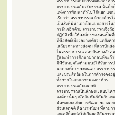
จรรยาบรรณกับการพัฒนาองค์ก
จรรยาบรรณกับจริยธรรม นั้นถือเป
แห่งการพัฒนาทั่วไป ได้แยก แขน
เรียกว่า จรรยาบรรณ ถ้าองค์กร
เป็นสิ่งที่มิน่าเอาเป็นแบบอย่า
กรอื่นๆอีกด้วย จรรยาบรรณจึงถือเป็
ปฏิบัติ เพื่อให้องค์กรของตนเป็
ที่ซื่อสัตย์เพียงอย่างเดียว แต
เสถียรภาพทางสังคม ที่สถาบันสัง
ในจรรยาบรรณ สถาบันทางสังคมอื่
รู้และทำการศึกษามาก่อนที่จะก
มิมีวันหยุดนิ่งถ้ามนุษย์ได้รับ
นอกองค์กรของตนเอง จรรยาบรรณจะ
และประสิทธิผลในการดำรงคงอยู่เพ
ทั้งภายในและภายนององค์กร
จรรยาบรรณกับเจตคติ
จรรยาบรรณเป็นลักษณะแบบโครงสร้
องค์กรนั้นๆ เมื่อสัมพันธ์กันกั
มั่นคงและเกิดการพัฒนาอย่างต่อเน
ส่วนเจตคติ คือ นามนิยม ที่สาม
เจตคติก็จะก่อให้เกิดผลดีอันย