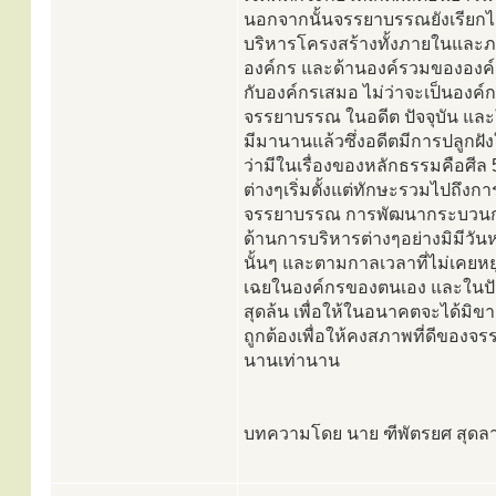
นอกจากนั้นจรรยาบรรณยังเรียกได
บริหารโครงสร้างทั้งภายในและ
องค์กร และด้านองค์รวมขององค์กร 
กับองค์กรเสมอ ไม่ว่าจะเป็นองค์
จรรยาบรรณ ในอดีต ปัจจุบัน และ
มีมานานแล้วซึ่งอดีตมีการปลูกฝั
ว่ามีในเรื่องของหลักธรรมคือศีล
ต่างๆเริ่มตั้งแต่ทักษะรวมไปถึงก
จรรยาบรรณ การพัฒนากระบวนการ
ด้านการบริหารต่างๆอย่างมิมีวัน
นั้นๆ และตามกาลเวลาที่ไม่เคยหย
เฉยในองค์กรของตนเอง และในปัจจ
สุดล้น เพื่อให้ในอนาคตจะได้มิข
ถูกต้องเพื่อให้คงสภาพที่ดีขอ
นานเท่านาน
บทความโดย นาย ฑีพัตรยศ สุดลา