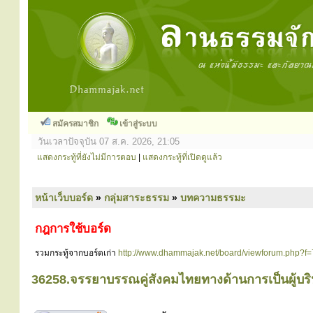
สมัครสมาชิก
เข้าสู่ระบบ
วันเวลาปัจจุบัน 07 ส.ค. 2026, 21:05
แสดงกระทู้ที่ยังไม่มีการตอบ
|
แสดงกระทู้ที่เปิดดูแล้ว
หน้าเว็บบอร์ด
»
กลุ่มสาระธรรม
»
บทความธรรมะ
กฎการใช้บอร์ด
รวมกระทู้จากบอร์ดเก่า
http://www.dhammajak.net/board/viewforum.php?f=
36258.จรรยาบรรณคู่สังคมไทยทางด้านการเป็นผู้บริห