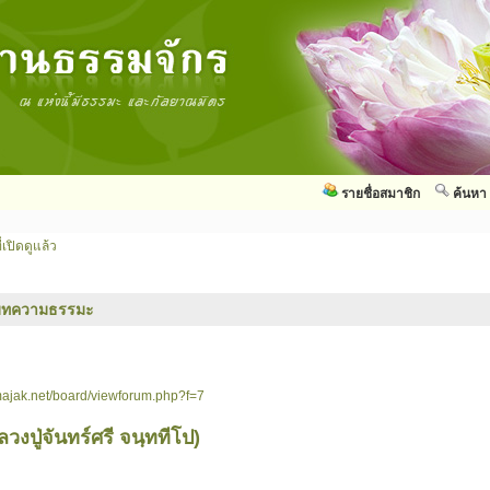
รายชื่อสมาชิก
ค้นหา
่เปิดดูแล้ว
บทความธรรมะ
ajak.net/board/viewforum.php?f=7
ปู่จันทร์ศรี จนฺททีโป)