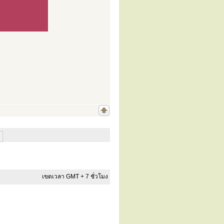
เขตเวลา GMT + 7 ชั่วโมง