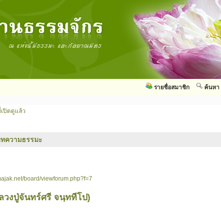
รายชื่อสมาชิก
ค้นหา
่เปิดดูแล้ว
บทความธรรมะ
ajak.net/board/viewforum.php?f=7
ปู่จันทร์ศรี จนฺททีโป)