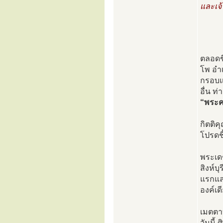
และเจ้
ตลอดช
โพ อำเ
กรอบแห
อื่น ท
“พระค
กิตติค
โปรดชี
พระเด
สิงห์บ
แรกและ
องค์เดี
เมตตา
วันนี้