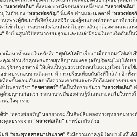
้า
“หลวงพ่อเดิม”
ทั้งหมด บารมีธรรมส่วนหนึ่งของ
“หลวงพ่อเดิม”
ยู่ในตัวของ
“หลวงพ่อจรัญ”
นั่นคือ ท่านและเมตตาที่
“หลวงพ่อจร
ฐานะพระผู้พัฒนาทั้งจิตใจและชีวิตของผู้คนมาหน้าหลายตาที่ต่าง
ิตก็เข้าไปสู่การอบรมสั่งสอนอันนำไปสู่ทางอันถูกต้องตามแนวแห
น”
จึงเป็นศูนย์วิปัสสนากรรมฐาน และแหล่งฝึกฝนในทางจิตอันเป็นท
ราวเนื้อหาทั้งหมดในหนังสือ
“พุทโธโลยี”
เรื่อง
“เมื่ออาตมาไปเล่าเร
ะคุณ ท่านเจ้าคุณพระราชสุทธิญาณมงคล (จรัญ ฐิตธมฺโม) ได้บรร
ละรู้จักครูอาจารย์ ให้เห็นเป็นรูปธรรมชัดเจนในแง่มุมใหม่ โดยใช้
วอย่างประกอบชวนติดตาม มีการเปรียบเทียบกับสิ่งที่ใกล้ตัว อีกทั้งท่า
ยดทีละขั้นตอน อันแสดงถึงความเคารพและระลึกถึงเมตตาธรรมข
ทธิ์ประสาทวิชา
“คชศาสตร์”
ซึ่งเป็นที่ทราบกันว่า
“หลวงพ่อเดิม”
ท่
งดูด้วยญาณก่อนว่า วาสนาบารมีของท่านผู้นั้นเหมาะสมไปในทางใ
่น่าพอใจทุกราย
ด้ว่า
“หลวงพ่อจรัญ” นอกจากจะเป็นศิษย์สืบทอดทางพุทธาคมทางด
ทางคุณธรรมจาก
“หลวงพ่อเดิม”
มาพร้อมกันด้วย
พิมพ์
“พระพุทธศาสนาประกาศ”
จึงมีความภาคภูมิใจอย่างยิ่งที่ได้