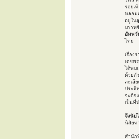
รอยเท
หลอมอ
อยู่ใน
บรรพช
อัมพวั
ไทย
เรื่อง
เดชพร
ได้พบแ
ด้วยตั
ละเอี
ประสิ
จะต้อ
เป็นที
จึงนับไ
นิสัย
สำนัก