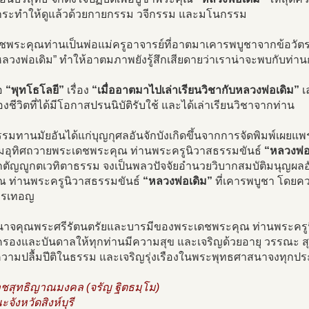
้กระทำให้ดูแล้วด้วยกายกรรม วจีกรรม และมโนกรรม
ชพระคุณท่านเป็นพ่อแม่ครูอาจารย์ที่อาตมาเคารพบูชาจากข้อวัตรป
ลวงพ่อเดิม” ทำให้อาตมภาพยังรู้สึกเสียดายว่าเราน่าจะพบกับท่าน
ือ
“พุทโธโลยี”
เรื่อง
“เมื่ออาตมาไปเล่าเรียนวิชากับหลวงพ่อเดิม”
เล
องชีวิตที่ได้มีโอกาสปรนนิบัติรับใช้ และได้เล่าเรียนวิชาจากท่าน
รมทานมัยอันได้แก่บุญกุศลอันจักบังเกิดขึ้นจากการจัดพิมพ์เผยแพร่
มอุทิศถวายพระเดชพระคุณ ท่านพระครูนิวาสธรรมขันธ์
“หลวงพ่อ
ตัญญูกตเวทิตาธรรม จงเป็นพลวปัจจัยอำนวยวิบากสมบัติมนุญผลอั
ณ ท่านพระครูนิวาสธรรมขันธ์
“หลวงพ่อเดิม”
ที่เคารพบูชา โดยค
ารเทอญ
าจคุณพระศรีรัตนตรัยและบารมีของพระเดชพระคุณ ท่านพระครู
มครองและบันดาลให้ทุกท่านมีความสุข และเจริญด้วยอายุ วรรณะ 
บความปลื้มปีติในธรรม และเจริญรุ่งเรืองในพระพุทธศาสนาจงทุกป
ชสุทธิญาณมงคล (จรัญ ฐิตธมฺโม)
ะจังหวัดสิงห์บุรี