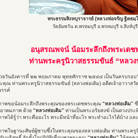
พระธรรมสิงหบุราจารย์ (หลวงพ่อจรัญ ฐิตธมฺ
วัดอัมพวัน ต.พรหมบุรี อ.พรหมบุรี จ.สิงห์บุรี
อนุสรณพจน์ น้อมระลึกถึงพระเดช
ท่านพระครูนิวาสธรรมขันธ์ “หลวงพ
งด้วยวันอังคารที่ ๒๒ พฤษภาคม พุทธศักราช ๒๕๔๔ เป็นวันครบร
ะคุณ ท่านพระครูนิวาสธรรมขันธ์ (หลวงพ่อเดิม) อดีตเจ้าอาวาสว
รรค์
าพขอน้อมระลึกถึงพระคุณของพระเดชพระคุณ
“หลวงพ่อเดิม”
ซึ
่อาตมภาพ ด้วย
“หลวงพ่อเดิม”
ท่านเป็นพระอริยสงฆ์ เป็นดวงประทีป
พได้รู้ว่า พระคืออะไร พระมีหน้าที่อะไร พระทำอะไรได้บ้าง และ
พในฐานะศิษย์ผู้ซาบซึ้งในพระคุณของหลวงพ่อเดิม ท่านพระครูนิวา
ันบริสุทธิ์ จักตั้งใจปฏิบัติเพื่อบูชาพระคุณ
“หลวงพ่อเดิม”
ให้สุดค