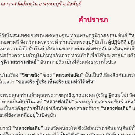
าอาวาสวัดอัมพวัน อ.พรหมบุรี จ.สิงห์บุรี
คำปรารภ
ีวิตในสมเพศของพระเดชพระคุณ ท่านพระครูนิวาสธรรมขันธ์
“ห
ภอตาคลี จังหวัดนครสวรรค์ ท่านเป็นพระสุปฏิปันโน ผู้ปฏิบัติดี ปฏิบ
่งความดี ยึดมั่นในคำสั่งสอนขององค์สมเด็จพระสัมมาสัมพุทธเจ้า 
่านสร้างความเจริญในถิ่นทุรกันดาร ท่านทำดีเพื่อให้พระศาสนาเจริญ
รูนิวาสธรรมขันธ์”
อันหมายถึง เป็นที่ตั้งแห่งธรรมทั้งปวง
ุณในเรื่อง
“วิชาขลัง”
ของ
“หลวงพ่อเดิม”
นั้นเป็นที่เลื่องลือกันแ
้แจงว่า
“ของจริง รู้จริง เห็นจริง ย่อมทำได้จริง”
ชพระคุณ ท่านเจ้าคุณพระราชสุทธิญาณมงคล (จรัญ ฐิตธมฺโม) วัดอ
ุรี ท่านเป็นศิษย์ในองค์
“หลวงพ่อเดิม”
พระครูนิวาสธรรมขันธ์ แห่งว
เป็นองค์สุดท้ายที่ได้เล่าเรียนวิชาคชศาสตร์จาก
“หลวงพ่อเดิม”
เ
ยวที่ยังคงเหลืออยู่ในปัจจุบัน
บารมี
“หลวงพ่อเดิม”
แห่งวัดหนองโพ ซึ่งมีต่อบรรดาศิษยานุศิษย์
 ศิษย์ในองค์หลวงพ่อเดิมต่างได้เป็นที่พึ่งพิงของศิษยานุศิษย์รุ่นต่อ