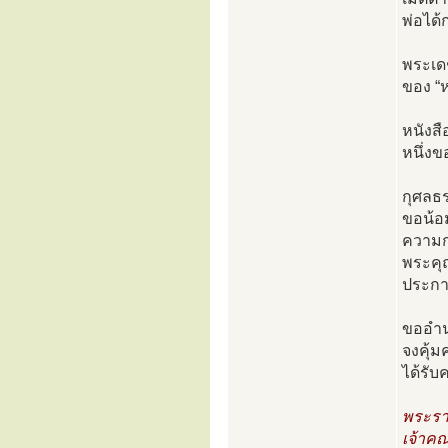
พ่อได
พระเด
ของ “ห
หนังส
หนึ่งข
กุศลธร
ขอน้อ
ความก
พระคุ
ประก
ขออำน
จงคุ้
ได้รั
พระรา
เจ้าคณ