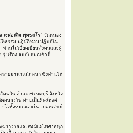
ลวงพ่อเดิม พุทฺธสโร”
วัดหนอง
ัติธรรม ปฏิบัติชอบ ปฏิบัติใน
ท่านไม่เบียดเบียนทั้งตนและผู้
รุ่งเรือง สมกับสมณศักดิ์
พร่หลายมานานนักหนา ซึ่งท่านได้
ัมพวัน อำเภอพรหมบุรี จังหวัด
ัดหนองโพ ท่านเป็นศิษย์องค์
อาไว้ทั้งหมดและในจำนวนศิษย์
ทั้งฆราวาสและสงฆ์แผ่ไพศาลทุก
มา เป็นเนื้อนาบุญอันไพศาลตาม