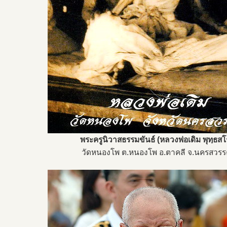
พระครูนิวาสธรรมขันธ์ (หลวงพ่อเดิม พุทฺธสโ
วัดหนองโพ ต.หนองโพ อ.ตาคลี จ.นครสวรร