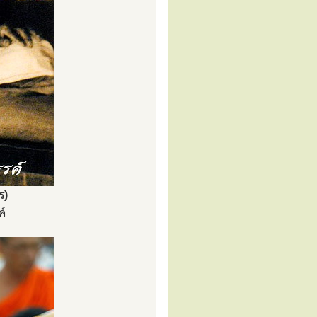
ร)
ค์