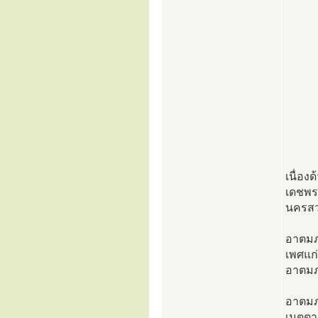
เนื่อ
เดชพร
นครสว
อาตมภ
เพศแก
อาตมภา
อาตมภา
เมตตาอ