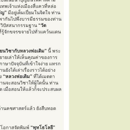
เทพเจ้าแห่งเมืองสี่แควที่หล่อ
ัญ”
มีอยู่เต็มเปี่ยมในจิตใจ ท่าน
ก็พากันไปพึ่งบารมีธรรมของท่าน
่งวิปัสสนากรรมฐาน
“วัด
ี่รู้จักขจรขจายไปทั่วแคว้นแดน
ียนวิชากับหลวงพ่อเดิม”
นี้ พระ
ยายเล่าให้เห็นคุณค่าของการ
ภาษาปัจจุบันที่เข้าใจง่าย แทรก
นยังได้เล่าเรื่องราวได้อย่าง
อง
“หลวงพ่อเดิม”
ที่ได้เมตตา
านจะสอนวิชาให้ผู้ใดนั้น ท่าน
ด เมื่อสอนให้แล้วก็จะประสบผล
้านคชศาสตร์แล้ว ยังสืบทอด
มีโอกาสจัดพิมพ์
“พุทโธโลยี”