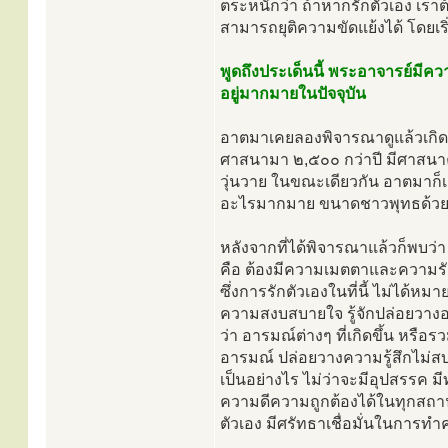
ตระหนักว่า ถ้าหากรักตัวเอง เรา
สามารถยุติความขัดแย้งได้ โดยเริ่
พูดถึงประเด็นนี้ พระอาจารย์มีควา
อยู่มากมายในปัจจุบัน
อาตมาเคยลองพิจารณาดูแล้วเกิดคำ
ศาสนามา ๒,๕๐๐ กว่าปี มีศาสนาค
วุ่นวาย ในขณะเดียวกัน อาตมาก็เช
อะไรมากมาย ขนาดชาวพุทธด้วยกัน
หลังจากที่ได้พิจารณาแล้วก็พบว่า ว
คือ ต้องมีความเมตตาและความรัก
ซึ่งการรักตัวเองในที่นี้ ไม่ได้หม
ความสงบสบายใจ รู้จักปล่อยวางอ
ว่า อารมณ์ต่างๆ ที่เกิดขึ้น หรือร
อารมณ์ ปล่อยวางความรู้สึกไม่ส
เป็นอย่างไร ไม่ว่าจะมีอุปสรรค มี
ความดีความถูกต้องได้ในทุกสถานกา
ตัวเอง มีศรัทธาเชื่อมั่นในการทำ