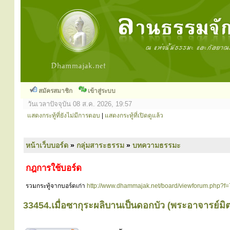
สมัครสมาชิก
เข้าสู่ระบบ
วันเวลาปัจจุบัน 08 ส.ค. 2026, 19:57
แสดงกระทู้ที่ยังไม่มีการตอบ
|
แสดงกระทู้ที่เปิดดูแล้ว
หน้าเว็บบอร์ด
»
กลุ่มสาระธรรม
»
บทความธรรมะ
กฎการใช้บอร์ด
รวมกระทู้จากบอร์ดเก่า
http://www.dhammajak.net/board/viewforum.php?f=
33454.เมื่อซากุระผลิบานเป็นดอกบัว (พระอาจารย์มิ