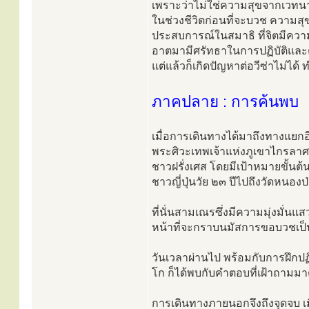
เพราะว่าไม่ใช่ความสุขจากเวทนาที
ในช่วงชีวิตก่อนที่จะบวช ความสุขท
ประสบการณ์ในสมาธิ ที่จิตมีความ
อาตมามีศรัทธาในการปฏิบัติและตัด
แต่แล้วก็เกิดปัญหาต่อวีซ่าไม่ได
ภาคปลาย : การค้นพบ
เมื่อการเดินทางได้มาถึงทางแยกอ
พระศิวะเทพเจ้าแห่งภูเขาไกรลา
ชาวฝรั่งเศส โดยมีเป้าหมายขั้นต
ชาวญี่ปุ่นวัย ๒๓ ปีไปถึงวัดหนอง
ที่นั่นสามเณรซึ่งมีความมุ่งมั่น
หน้าที่จะกราบนมัสการขอบวชเป็นพ
วันเวลาผ่านไป พร้อมกับการฝึกปฏ
โก ก็ได้พบกับคำตอบที่เฝ้าถามมาตั้
การเดินทางภายนอกจึงถึงจุดจบ เม