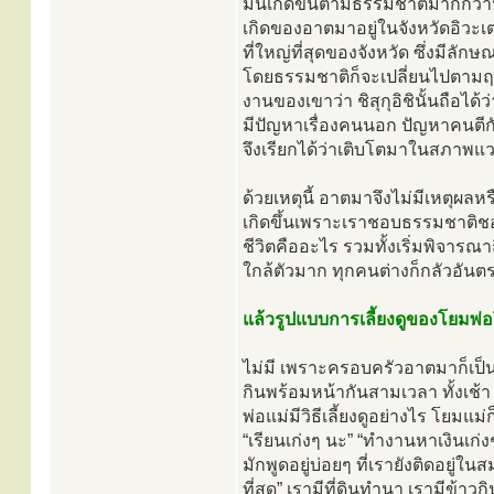
มันเกิดขึ้นตามธรรมชาติมากกว่า
เกิดของอาตมาอยู่ในจังหวัดอิวะเตะ 
ที่ใหญ่ที่สุดของจังหวัด ซึ่งมีลัก
โดยธรรมชาติก็จะเปลี่ยนไปตามฤดูท
งานของเขาว่า ชิสุกุอิชินั้นถือได
มีปัญหาเรื่องคนนอก ปัญหาคนตีก
จึงเรียกได้ว่าเติบโตมาในสภาพแว
ด้วยเหตุนี้ อาตมาจึงไม่มีเหตุผลห
เกิดขึ้นเพราะเราชอบธรรมชาติชอบก
ชีวิตคืออะไร รวมทั้งเริ่มพิจารณา
ใกล้ตัวมาก ทุกคนต่างก็กลัวอันต
แล้วรูปแบบการเลี้ยงดูของโยมพ่อ
ไม่มี เพราะครอบครัวอาตมาก็เป็น
กินพร้อมหน้ากันสามเวลา ทั้งเช้า 
พ่อแม่มีวิธีเลี้ยงดูอย่างไร โยมแม
“เรียนเก่งๆ นะ” “ทำงานหาเงินเก่ง
มักพูดอยู่บ่อยๆ ที่เรายังติดอยู่ใน
ที่สุด” เรามีที่ดินทำนา เรามีข้าว