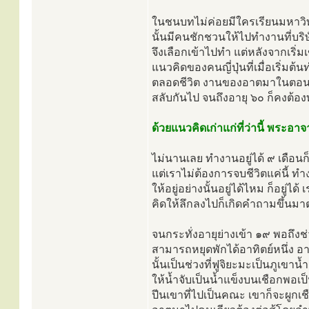
ในชนบทไม่ค่อยมีใครเรียนมหาวิท
นั้นมีคนชักชวนให้ไปทำงานที่บริษัท
จึงเลือกเข้าไปทำ แต่หลังจากเริ
แนวคิดของคนญี่ปุ่นที่เมื่อเริ่มต
ตลอดชีวิต งานของอาตมาในตอนนั
สลับกันไป จนถึงอายุ ๖๐ ก็คงต้องทำ
ด้วยแนวคิดเก่าแก่ที่ว่านี้ พร
ไม่นานเลย ทำงานอยู่ได้ ๙ เดือน
แต่เราไม่ต้องการจบชีวิตแค่นี้ ทำ
ให้อยู่อย่างนั้นอยู่ได้ไหม ก็อยู่
คิดให้ลึกลงไปก็เกิดคำถามขึ้นมา
จนกระทั่งอายุย่างเข้า ๑๙ พอถึงช
สามารถหยุดพักได้อาทิตย์หนึ่ง อา
นั้นเป็นช่วงที่ฟูจิยะมะเป็นภูเขา
ให้น้ำจับเป็นน้ำแข็งบนเชือกพอเป็น
ปีนเขาที่ไปเป็นคณะ เขาก็จะผูกเชือ