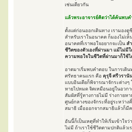
เช่นเดียวกัน
แล้วพระอาจารย์คิดว่าได้ค้นพบคำ
ตั้งแต่ก่อนออกเดินทาง เรามองดูชี
สำหรับเราในอนาคต ก็มองไม่เห็นตั
อนาคตที่เราพอใจอยากจะเป็น
สำ
ชีวิตของตัวเองที่ผ่านมา แม้ไม่มี
ความพอใจในชีวิตที่ผ่านมาก็ใช้
อาตมาเริ่มพบคำตอบ ในการเดินทางม
ศรัทธาคนแรก คือ
คุรุจี ศรีวราน
แบบอินเดียก็พิจารณาจักระต่างๆ ใน
หายไปหมด จิตเหมือนอยู่ในอวกาศ สิ่
สัมผัสที่รู้ทางกายไม่มี ร่างกายหายไ
ศูนย์กลางของจักระที่อยู่ระหว่างค
สมาธิ เมื่อออกจากสมาธิแล้วก็มี
อันนี้ก็เป็นเหตุที่ทำให้เริ่มเข้าใจ
ไม่มี ถ้าเราใช้ชีวิตตามปกติแล้ว