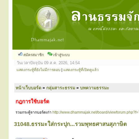
สมัครสมาชิก
เข้าสู่ระบบ
วันเวลาปัจจุบัน 09 ส.ค. 2026, 14:54
แสดงกระทู้ที่ยังไม่มีการตอบ
|
แสดงกระทู้ที่เปิดดูแล้ว
หน้าเว็บบอร์ด
»
กลุ่มสาระธรรม
»
บทความธรรมะ
กฎการใช้บอร์ด
รวมกระทู้จากบอร์ดเก่า
http://www.dhammajak.net/board/viewforum.php?f=
31048.ธรรมะใส่กระปุก...รวมพุทธศาสนสุภาษิต