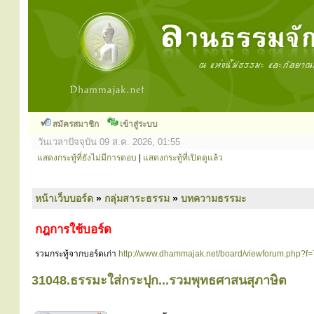
สมัครสมาชิก
เข้าสู่ระบบ
วันเวลาปัจจุบัน 09 ส.ค. 2026, 01:55
แสดงกระทู้ที่ยังไม่มีการตอบ
|
แสดงกระทู้ที่เปิดดูแล้ว
หน้าเว็บบอร์ด
»
กลุ่มสาระธรรม
»
บทความธรรมะ
กฎการใช้บอร์ด
รวมกระทู้จากบอร์ดเก่า
http://www.dhammajak.net/board/viewforum.php?f=
31048.ธรรมะใส่กระปุก...รวมพุทธศาสนสุภาษิต