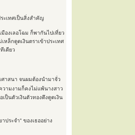
ประเทศเป็นสิ่งสำคัญ
มเมืองเลอโฉม ก็พากันไปเที่ยว
หล็กดูดเงินตราเข้าประเทศ
ทีเดียว
ุทธศาสนา จนผมต้องนำมาจั่ว
งความงามก็คงไม่แพ้นางสาว
เป็นตัวเงินตัวทองดึงดูดเงิน
น “ขาประจำ” ของเธออย่าง