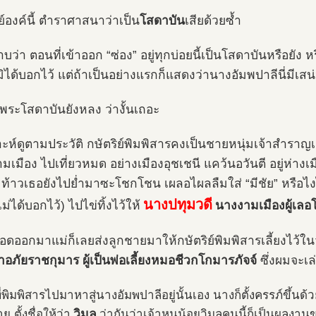
ย์องค์นี้ ตำราศาสนาว่าเป็น
โสดาบัน
เสียด้วยซ้ำ
บว่า ตอนที่เข้าออก “ซ่อง” อยู่ทุกบ่อยนี้เป็นโสดาบันหรือยัง
ได้บอกไว้ แต่ถ้าเป็นอย่างแรกก็แสดงว่านางอัมพปาลีนี่มีเสน่ห
ระโสดาบันยังหลง ว่างั้นเถอะ
าะห์ดูตามประวัติ กษัตริย์พิมพิสารคงเป็นชายหนุ่มเจ้าสำราญเ
มเมือง ไปเที่ยวหมด อย่างเมืองอุชเชนี แคว้นอวันตี อยู่ห่างเ
 ท้าวเธอยังไปย่ำมาซะโชกโชน เผลอไผลลืมใส่ “มีชัย” หรือไงไ
นางปทุมวดี
่ได้บอกไว้) ไปไข่ทิ้งไว้ให้
นางงามเมืองผู้เลอ
ดออกมาแม่ก็เลยส่งลูกชายมาให้กษัตริย์พิมพิสารเลี้ยงไว้ใ
จ้าอภัยราชกุมาร ผู้เป็นพ่อเลี้ยงหมอชีวกโกมารภัจจ์
ซึ่งผมจะเล
ี่พิมพิสารไปมาหาสู่นางอัมพปาลีอยู่นั้นเอง นางก็ตั้งครรภ์ข
วิมล
ย ตั้งชื่อให้ว่า
ว่ากันว่าเจ้าหนูน้อยวิมลคนนี้ก็เป็นผลงาน