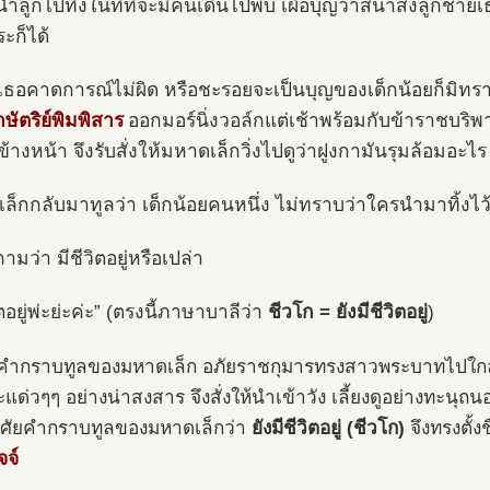
ห้นำลูกไปทิ้งในที่ที่จะมีคนเดินไปพบ เผื่อบุญวาสนาส่งลูกชายเ
ะก็ได้
าเธอคาดการณ์ไม่ผิด หรือชะรอยจะเป็นบุญของเด็กน้อยก็มิทราบ
ษัตริย์พิมพิสาร
ออกมอร์นิ่งวอล์กแต่เช้าพร้อมกับข้าราชบริพาร
่ข้างหน้า จึงรับสั่งให้มหาดเล็กวิ่งไปดูว่าฝูงกามันรุมล้อมอะไร
ล็กกลับมาทูลว่า เด็กน้อยคนหนึ่ง ไม่ทราบว่าใครนำมาทิ้งไว
งถามว่า มีชีวิตอยู่หรือเปล่า
ิตอยู่พ่ะย่ะค่ะ” (ตรงนี้ภาษาบาลีว่า
ชีวโก = ยังมีชีวิตอยู่
)
นคำกราบทูลของมหาดเล็ก อภัยราชกุมารทรงสาวพระบาทไปใก
ะแด่วๆๆ อย่างน่าสงสาร จึงสั่งให้นำเข้าวัง เลี้ยงดูอย่างทะนุ
ศัยคำกราบทูลของมหาดเล็กว่า
ยังมีชีวิตอยู่ (ชีวโก)
จึงทรงตั้ง
จจ์