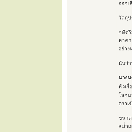
ออกเล
วัตถุ
กษัตร
หาควา
อย่าง
นับว่
นางนค
หัวเรื
โลกนา
ตราเข
ขนาด
สม่ำเ