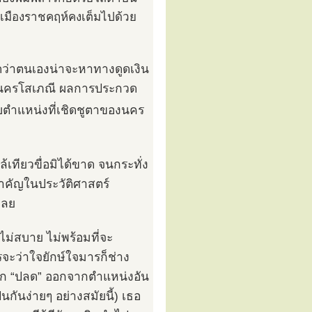
นักเมืองราชคฤห์คงเต็มไปด้วย
ิดว่าตนเองน่าจะหาทางดูดเงิน
นนางนครโสเภณี ผลการประกวด
รับตำแหน่งที่เชิดชูตาของนคร
้เทียวขื่อมิได้ขาด จนกระทั่ง
ำคัญในประวัติศาสตร์
เลย
ไม่สบาย ไม่พร้อมที่จะ
รจะว่าใจยักษ์ใจมารก็ช่าง
ถูก “ปลด” ออกจากตำแหน่งอัน
นกันง่ายๆ อย่างสมัยนี้) เธอ