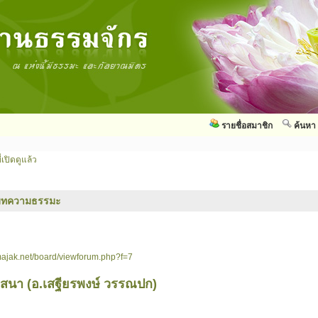
รายชื่อสมาชิก
ค้นหา
่เปิดดูแล้ว
บทความธรรมะ
ajak.net/board/viewforum.php?f=7
สนา (อ.เสฐียรพงษ์ วรรณปก)