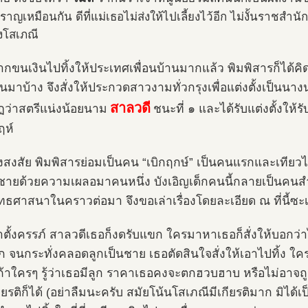
ราญเหมือนกัน ดีที่แม่เธอไม่ส่งให้ไปเลี้ยงไว้อีก ไม่งั้นราชสำ
งโสเภณี
ากขนเงินไปทิ้งให้ประเทศเพื่อนบ้านมากแล้ว พิมพิสารก็ได้ค
ืนมาบ้าง จึงสั่งให้ประกวดสาวงามทั่วกรุงเพื่อแต่งตั้งเป็
สาลวดี
ว่าสตรีแน่งน้อยนาม
ชนะที่ ๑ และได้รับแต่งตั้งให้
ฤห์
องสงสัย พิมพิสารย่อมเป็นคน “เบิกฤกษ์” เป็นคนแรกและเทียวไล
กชายด้วยความเผลอมาคนหนึ่ง บังเอิญเด็กคนนี้กลายเป็นคนส
ทธศาสนาในคราวต่อมา จึงขอเล่าเรื่องโดยละเอียด ณ ที่นี้ซะ
ว่าตั้งครรภ์ สาลวดีเธอก็งดรับแขก ใครมาหาเธอก็สั่งให้บอกว่า
ก จนกระทั่งคลอดลูกเป็นชาย เธอตัดสินใจสั่งให้เอาไปทิ้ง ใค
ถ้าใครๆ รู้ว่าเธอมีลูก ราคาเธอคงจะตกฮวบฮาบ หรือไม่อาจ
ยรติก็ได้ (อย่าลืมนะครับ สมัยโน้นโสเภณีมีเกียรติมาก มิได้เป็