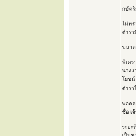
กษัตริ
ไม่ทรา
ตำรามิ
ขนาดพ
พิเคร
นางงา
โยชน์
ตำราไม
พอคลอ
ชื่อ เ
ระยะท
เป็นชา