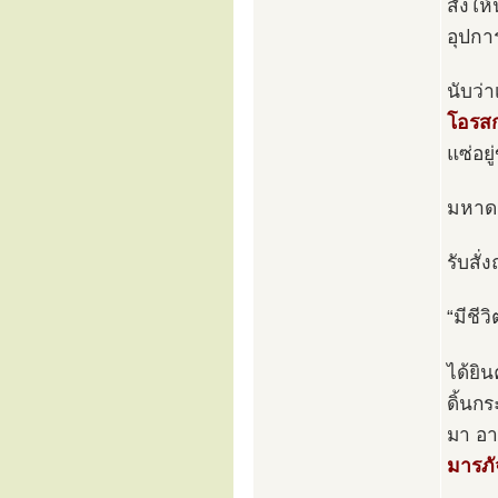
สั่งใ
อุปการ
นับว่
โอรสก
แซ่อยู
มหาดเ
รับสั่
“มีชีว
ได้ยิ
ดิ้นกร
มา อา
มารภั