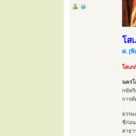
โสเ
ศ. (พ
โสเภณ
นครโส
กษัตริ
การคั
ธรรมเ
ชีก่อ
สาธาร