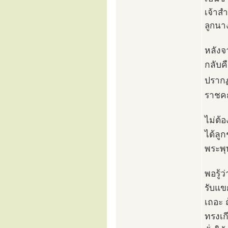
เจ้าสำ
ลูกนา
หลังจ
กลับค
ปรากฏ
ราชค
ไม่ต้
ได้ลู
พระพุ
พอรู้
รับแข
เถอะ 
ทรงเกี