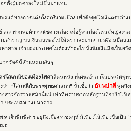
ือกตั้งผู้ปกครองใหม่ขึ้นมาแทน
ประสงค์ของการแต่งตั้งสตรีงามเมือง เพื่อดึงดูดใจเงินตราต่าง
ิย์ และพวกพ่อค้าวาณิชต่างเมือง เมื่อรู้ว่าเมืองไหนมีหญิงงา
มสำราญ ขนเงินขนทองไปให้คราวละมากๆ เธอจึงเสมือนแม่เ
มหาศาล เจ้าของประเทศไม่ต้องทำอะไร นั่งนับเงินมือเป็นหวัด
าพวกวัชชีนี้หัวแหลมจริงๆ
รโสเภณีของเมืองไพศาลี
คนหนึ่ง ที่เดินเข้ามาในประวัติพ
อัมพปาลี
่องว่า
“โสเภณีกับพระพุทธศาสนา”
นั้นชื่อว่า
พูดถึ
งสาวจักรวาลสมัยนี้แน่ เท่าที่ทราบจากหลักฐานที่จารึกไว้เธอ
้า ประเทศอย่างมหาศาล
พระเจ้าพิมพิสาร
อยู่ถึงเมืองราชคฤห์ ก็เทียวไล้เทียวขื่อเป็
สมอ