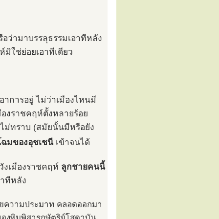
 หรือว่ามาบรรลุธรรมเอาทีหลัง
์มิใช่ย่อยเอาทีเดียว
อาการอยู่ ไม่ว่าเมืองไหนมี
มืองราชคฤห์ตั้งหลายร้อย
ม่ทราบ (สมัยนั้นมีหรือยัง
โฉมของอุชเชนี
เข้าจนได้
นวังเมืองราชคฤห์
ลูกชายคนนี้
่าทีหลัง
ึ้นด้วยความประมาท คลอดออกมา
ของพิมพิสารกษัตริย์โสดาบัน