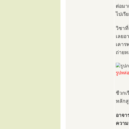
ต่อมาเ
ไปเรีย
วิชาที
เลยอา
เคารพ
ถ่ายท
รูปหล่
ชีวกเร
หลักส
อาจาร
ความร