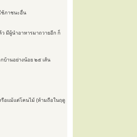
ช้ภาชนะอื่น
ล้ว มีผู้นำอาหารมาถวายอีก ก็
จากบ้านอย่างน้อย ๒๕ เส้น
 หรือแม้แต่โคนไม้ (ห้ามถือในฤดู