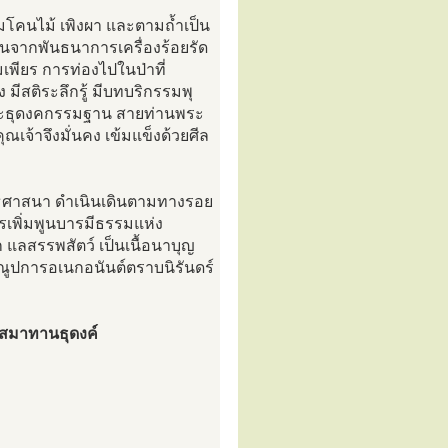
ามโคนไม้ เพิงผา และตามถ้ำเป็น
้นจากพันธนาการเครื่องร้อยรัด
พียร การท่องไปในป่าที่
มีสติระลึกรู้ มีบทบริกรรมพุ
พระธุดงคกรรมฐาน สายท่านพระ
เจ้าจึงมั่นคง เข้มแข็งด้วยศีล
ุทธศาสนา ดำเนินเดินตามทางรอย
รเพิ่มพูนบารมีธรรมแห่ง
แลสรรพสัตว์ เป็นเนื้อนาบุญ
ูปการอเนกอนันต์ตราบนิรันดร์
นสมาทานธุดงค์