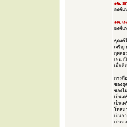
๑๒. ยถ
องค์แห
๑๓. เน
องค์แห่
ธุดงค์
เจริญ 
กุศลธร
เช่น เ
เมื่อค
การถื
ของธุด
ของไม่
เป็นเค
เป็นเค
โทสะ 
เป็นกา
เป็นขอ