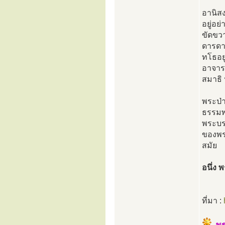
อานิสง
อยู่อย
ขัดขว
ดารดาษ
ทโธอย
อาจารย
สมาธิ
พระป่
ธรรมพ่
พระบรม
ของพร
สมัย
อนึ่ง
ที่มา :
พร