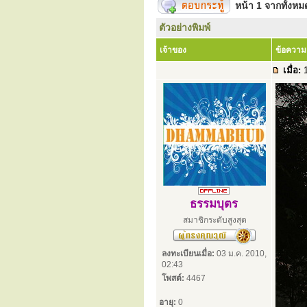
หน้า
1
จากทั้งห
ตัวอย่างพิมพ์
เจ้าของ
ข้อความ
เมื่อ:
1
ธรรมบุตร
สมาชิกระดับสูงสุด
ลงทะเบียนเมื่อ:
03 ม.ค. 2010,
02:43
โพสต์:
4467
อายุ:
0