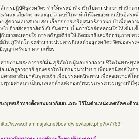
ส์การปฏิบัติธุดงควัตร ทำให้พระป่าที่จาริกไปตามป่าเขา พำนักต
่างสมถะ เสียสละ ลดละอุปโภคบริโภค ทำให้จิตของท่านเป็นอิสระพ
าง สู่ความเบาสบาย สงบเอื้อต่อการเจริญสมาธิภาวนา บำเพ็ญความเ
ไปด้วยสิงสาราสัตว์ ภัยอันตราย เป็นการฝึกจิตหลอมใจให้เข้มแข็ง 
ู่กับสายลมหายใจ การเจริญสติก่อให้เกิดสมาธิและจิตตานุภาพ 
์มั่น ภูริทัตโต จะผ่านการประหารกิเลสด้วยธุดงควัตร จิตของพระคุณ
 ปัญญา ศรัทธา ความเพียร
าสายท่านพระอาจารย์มั่น ภูริทัตโต ผู้มอบกายถวายชีวิตในพระพ
อแม่ครูอาจารย์ ธุดงคจาริกไปตามวนาป่าเขา เพื่อผลานิสงส์ในกา
ศาสดาสัมมาสัมพุทธเจ้า เพื่อมรรคผลนิพพาน เพื่อสงเคราะห์โลก 
ะพุทธศาสนา เป็นขุนพลกล้าแห่งกองทัพธรรมพระกรรมฐานที่มีคุณ
 พระพุทธเจ้าทรงตั้งพระมหากัสสปเถระ ไว้ในตำแหน่งเอตทัคคะด้า
http://www.dhammajak.net/board/viewtopic.php?t=7783
ะมหากัสสปเถระ เอตทัคคะในทางผู้ทรงธุดงค์