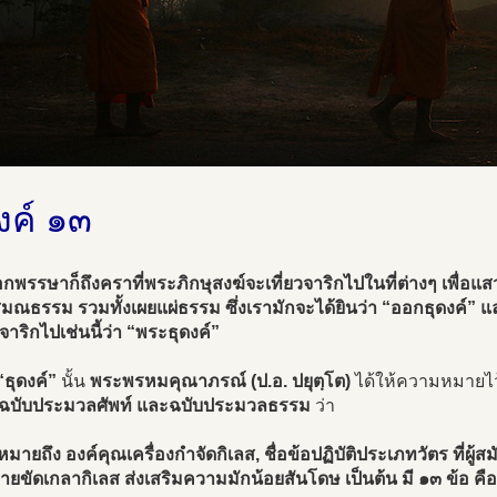
งค์ ๑๓
กพรรษาก็ถึงคราที่พระภิกษุสงฆ์จะเที่ยวจาริกไปในที่ต่างๆ เพื่อแส
มณธรรม รวมทั้งเผยแผ่ธรรม ซึ่งเรามักจะได้ยินว่า “ออกธุดงค์” แ
ยวจาริกไปเช่นนี้ว่า “พระธุดงค์”
“ธุดงค์”
นั้น
พระพรหมคุณาภรณ์ (ป.อ. ปยุตฺโต)
ได้ให้ความหมายไว
 ฉบับประมวลศัพท์ และฉบับประมวลธรรม
ว่า
 หมายถึง องค์คุณเครื่องกำจัดกิเลส, ชื่อข้อปฏิบัติประเภทวัตร ที่
บายขัดเกลากิเลส ส่งเสริมความมักน้อยสันโดษ เป็นต้น มี ๑๓ ข้อ คือ