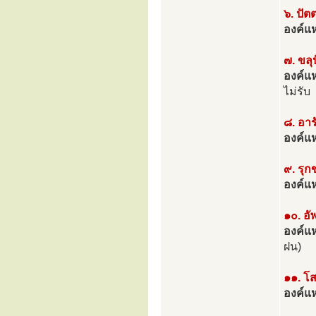
๖. ปัต
องค์แห
๗. ขลุ
องค์แห
ไม่รับ
๘. อาร
องค์แห่
๙. รุก
องค์แห่
๑๐. อั
องค์แห่
ฝน)
๑๑. โส
องค์แห่