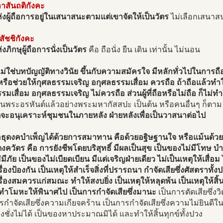
าสันถติกังคะ
่งผู้ถือการอยู่ในเสนาสนะตามแต่เขาจัดให้เป็นวัตร
ไม่เลือกเสนาส
สัชชิกังคะ
งภิกษุผู้ถือการนั่งเป็นวัตร
คือ ถือนั่ง ยืน เดิน เท่านั้น ไม่นอน
ไม่ใช่บทบัญญัติทางวินัย ขึ้นกับความสมัครใจ มีหลักทั่วไปในการถื
หรือช่วยให้กุศลธรรมเจริญ อกุศลธรรมเสื่อม ควรถือ ถ้าถือแล้วทำ
รมเสื่อม อกุศลธรรมเจริญ ไม่ควรถือ
ส่วนผู้ที่ถือหรือไม่ถือ ก็ไม
ป็นพระอรหันต์แล้วอย่างพระมหากัสสปะ เป็นต้น หรือคนอื่นๆ ก็ตา
ิดจะอนุเคราะห์ชุมชนในภายหลัง ฝ่ายหลังเพื่อเป็นวาสนาต่อไป
อธุดงคบำเพ็ญได้ด้วยการสมาทาน คือด้วยอฐิษฐานใจ หรือแม้นด้ว
งควัตร คือ การยังชีพโดยบริสุทธิ์ มีผลเป็นสุข เป็นของไม่มีโทษ บำบ
มีภัย เป็นของไม่เบียดเบียน มีแต่เจริญฝ่ายเดียว ไม่เป็นเหตุให้เสื่
รื่องป้องกัน เป็นเหตุให้สำเร็จสิ่งที่ปรารถนา กำจัดเสียซึ่งศัสตรา
รื่องสมควรแก่สมณะ ทำให้สงบยิ่ง เป็นเหตุให้หลุดพ้น เป็นเหตุให้สิ้
ทำโมหะให้พินาศไป เป็นการกำจัดเสียซึ่งมานะ
เป็นการตัดเสียซึ่ง
รกำจัดเสียซึ่งความเกียจคร้าน เป็นการกำจัดเสียซึ่งความไม่ยินด
งชั่งไม่ได้ เป็นของหาประมาณมิได้ และทำให้สิ้นทุกข์ทั้งปวง