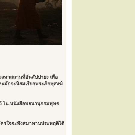
วงหาสถานที่อันสัปปายะ เพื่อ
ละมักจะนิยมเรียกพระภิกษุสงฆ์
้ ใน
หนังสือพจนานุกรมพุทธ
ผู้สมัครใจจะพึงสมาทานประพฤติได้