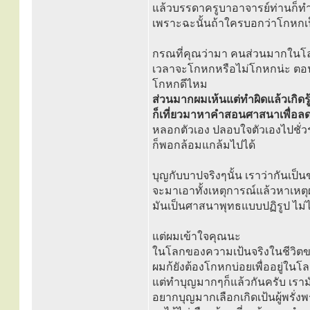
แล้วบรรดาครูบาอาจารย์ท่านก็ทำยิ
เพราะฉะนั้นถ้าใครบอกว่าโกหกเป
กรณที่คุณว่ามา คนส่วนมากในโ
เวลาจะโกหกหรือไม่โกหกน่ะ ตอนก
โกหกดีไหม
ส่วนมากผมเห้นแต่ทำผิดแล้วเกิดรู
ก็เที่ยวมาหาคำสอนศาสนาเพื่อล
หลอกตัวเอง ปลอบใจตัวเองไปชั่วร
ก็พอกล้อมแกล้มไปได้
บุญกับบาปจริงๆนั้น เราว่ากันเป
จะมาเอาทั้งเหตุการณ์แล้วหาเหต
มันเป็นศาสนาพุทธแบบปฏิรูป ไม
แต่ผมเข้าใจคุณนะ
ในโลกของความเป้นจริงในชีวิตข
ผมก้ยังต้องโกหกบ่อยเพื่ออยู่ในโ
แต่ทำบุญมากๆก็แล้วกันครับ เราม
อยากบุญมากเลือกเกิดเป้นผู้พรั่ง