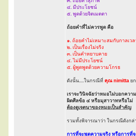
๓. ถ้อยคำสุภาพ
๔. มีประโยชน์
๕. พูดด้วยจิตเมตตา
ถ้อยคำที่ไม่ควรพูด คือ
๑. ถ้อยคำไม่เหมาะสมกับกาลเวล
๒. เป็นเรื่องไม่จริง
๓. เป็นคำหยาบคาย
๔. ไม่มีประโยชน์
๕. ผู้พูดพูดด้วยความโกรธ
ดังนั้น....ในกรณีที่
คุณ nimitta
ยก
เราจะวินิจฉัยว่าหมอไม่บอกความจ
ผิดศีลข้อ ๔ หรือมุสาวาทหรือไม่
ต้องดูเจตนาของหมอเป็นสำคัญ
รวมทั้งพิจารณาว่า ในกรณีดังกล่
การที่จะพูดความจริง หรือการที่จ