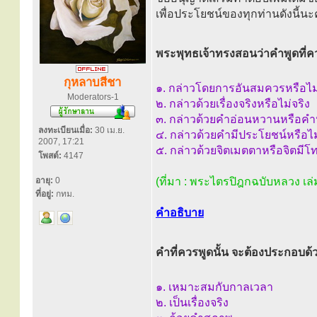
เพื่อประโยชน์ของทุกท่านดังนี้น
พระพุทธเจ้าทรงสอนว่าคำพูดที่
กุหลาบสีชา
๑. กล่าวโดยการอันสมควรหรือไ
Moderators-1
๒. กล่าวด้วยเรื่องจริงหรือไม่จริง
๓. กล่าวด้วยคำอ่อนหวานหรือค
ลงทะเบียนเมื่อ:
30 เม.ย.
๔. กล่าวด้วยคำมีประโยชน์หรือไ
2007, 17:21
๕. กล่าวด้วยจิตเมตตาหรือจิตมีโ
โพสต์:
4147
อายุ:
0
(ที่มา : พระไตรปิฎกฉบับหลวง เล่
ที่อยู่:
กทม.
คำอธิบาย
คำที่ควรพูดนั้น จะต้องประกอบด้
๑. เหมาะสมกับกาลเวลา
๒. เป็นเรื่องจริง