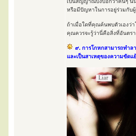
เป็นสัญญาณบ่งบอกว่าคนๆ นั้
หรือมีปัญหาในการอยู่ร่วมกับผู
ถ้าเมื่อใดที่คุณค้นพบตัวเองว
คุณควรจะรู้ว่านี่คือสิ่งที่อันต
๙. การโกหกสามารถทำลา
และเป็นสาเหตุของความขัดแ