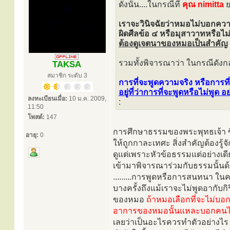
ดังนั้น....ในกรณีที่
คุณ nimitta
ย
เราจะวินิจฉัยว่าหมอไม่บอกควา
ผิดศีลข้อ ๔ หรือมุสาวาทหรือไม
ต้องดูเจตนาของหมอเป็นสำคัญ
รวมทั้งพิจารณาว่า ในกรณีดังก
TAKSA
สมาชิก ระดับ 3
การที่จะพูดความจริง หรือการที่
อยู่ที่ว่าการที่จะพูดหรือไม่พู
ลงทะเบียนเมื่อ:
10 ม.ค. 2009,
:
11:50
โพสต์:
147
การศึกษาธรรมของพระพุทธเจ้า ซึ่
อายุ:
0
ให้ถูกกาละเทศะ สิ่งสำคัญต้องรู้
ดูแต่เพราะหัวข้อธรรมแต่อย่างเ
เข้ามาพิจารณาร่วมกับธรรมนั้นด
.........การพูดหรือการสนทนา ในค
บางครั้งถึงแม้เราจะไม่พูดอากับกิ
ของหมอ
ถ้าหมอเลือกที่จะไม่บอก
อาการของหมอนั้นแหละบอกคนไข้
เลยว่าเป็นอะไรควรทำตัวอย่างไร 