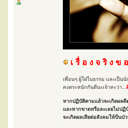
เ รื่ อ ง จ ริ ง ข
เพื่อนๆ ผู้ใฝ่ในธรรม และเป็นน
คงตระหนักกันดีนะเจ้าคะว่า...
หากปฏิบัติตามแล้วจะเกิดผลด
และหากขาดหรือละเลยไม่ปฏิบ
จะเกิดผลเสียต่อสังคมให้ปั่นป่