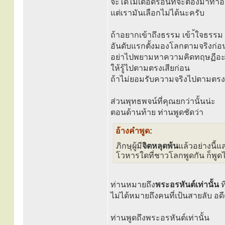
จะได้ไม่เดือดร้อนที่จะต้องมาทำอ
แต่เรามันเลือกไม่ได้นะครับ
ถ้าอยากเข้าถึงธรรม เข้า้ใจธรรม
อันดับแรกตั้งมองโลกตามจริงก่อ
อย่าไปพยามหาความคิดทฤษฏีอะไร
ให้รู้ไปตามตรงเสียก่อน
ถ้าไม่ยอมรับความจริงไปตามตรง 
ส่วนพุทธพจน์ที่คุณยกว่านั้นน่ะ
ตอนด้านท้าย ท่านพูดชัดว่า
อ้างคำพูด:
ภิกษุผู้มี
จิตหลุดพ้น
แล้วอย่างนี้แ
โวหารใดที่ชาวโลกพูดกัน ก็พูดไป
ท่านหมายถึง
พระอรหันต์เท่านั้น
ท
ไม่ได้หมายถึงคนที่เป้นสายลับ อ
ท่านพูดถึงพระอรหันต์เท่านั้น