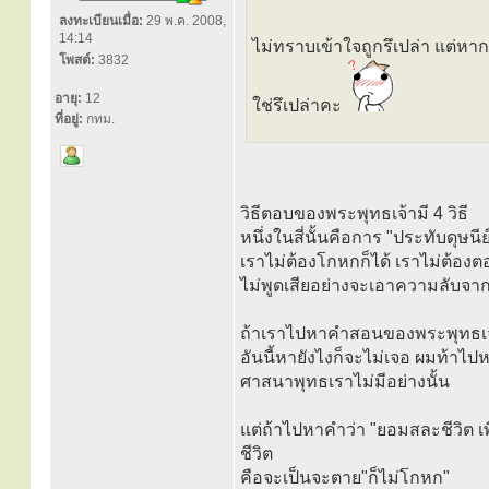
ลงทะเบียนเมื่อ:
29 พ.ค. 2008,
14:14
ไม่ทราบเข้าใจถูกรึเปล่า แต่หา
โพสต์:
3832
อายุ:
12
ใช่รึเปล่าคะ
ที่อยู่:
กทม.
วิธีตอบของพระพุทธเจ้ามี 4 วิธี
หนึ่งในสี่นั้นคือการ "ประทับดุษนี
เราไม่ต้องโกหกก็ได้ เราไม่ต้องตอ
ไม่พูดเสียอย่างจะเอาความลับจ
ถ้าเราไปหาคำสอนของพระพุทธเจ้าท
อันนี้หายังไงก็จะไม่เจอ ผมท้าไ
ศาสนาพุทธเราไม่มีอย่างนั้น
แต่ถ้าไปหาคำว่า "ยอมสละชีวิต เพ
ชีวิต
คือจะเป็นจะตาย"ก็ไม่โกหก"