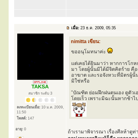
เมื่อ:
23 ธ.ค. 2009, 05:35
nimitta เขียน:
ขออนุโมทนาค่ะ
แต่เคยได้ยินมาว่า หากการโกหก
มา โดยผู้นั้นมิได้มีจิตคิดร้าย คือ
อาฆาต และรอจังหวะที่มิตรผู้นั้
มิใช่หรือ
TAKSA
"บัณฑิต ย่อมฝึกฝนตนเอง ดูตัวเอ
สมาชิก ระดับ 3
โดยเร็ว เพราะมิฉะนั้นหากช้าไป
ลงทะเบียนเมื่อ:
10 ม.ค. 2009,
11:50
โพสต์:
147
อายุ:
0
ถ้าเรามาพิจารณา เรื่องศีลห้าดูท่