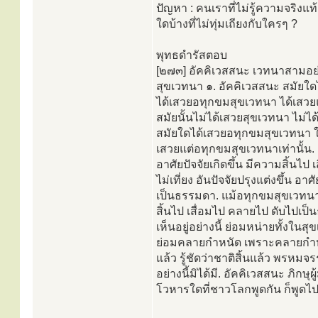
ปัญหา : คนเราที่ไม่รู้ความจริง
ใดบ้างที่ไม่ทุ่มเถียงกับใครๆ ?
พุทธดำรัสตอบ
[๒๗๓] อัคคิเวสสนะ เวทนาสามอย่
สุขเวทนา ๑. อัคคิเวสสนะ สมัยใด
ได้เสวยอทุกขมสุขเวทนา ได้เสวยแ
สมัยนั้นไม่ได้เสวยสุขเวทนา ไม่ไ
สมัยใดได้เสวยอทุกขมสุขเวทนา ใน
เสวยแต่อทุกขมสุขเวทนาเท่านั้น. อ
อาศัยปัจจัยเกิดขึ้น มีความสิ้นไ
ไม่เที่ยง อันปัจจัยปรุงแต่งขึ้น อา
เป็นธรรมดา. แม้อทุกขมสุขเวทนาก็ไม
สิ้นไป เสื่อมไป คลายไป ดับไปเป็น
เห็นอยู่อย่างนี้ ย่อมหน่ายทั้งใน
ย่อมคลายกำหนัด เพราะคลายกำหนัด
แล้ว รู้ชัดว่าชาติสิ้นแล้ว พรหมจร
อย่างนี้มิได้มี. อัคคิเวสสนะ ภิกษุ
โวหารใดที่ชาวโลกพูดกัน ก็พูดไปต