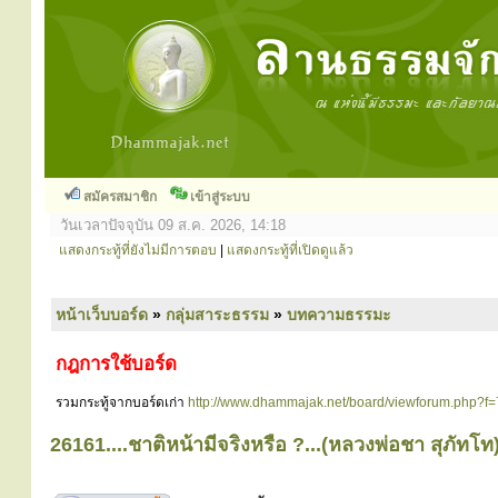
สมัครสมาชิก
เข้าสู่ระบบ
วันเวลาปัจจุบัน 09 ส.ค. 2026, 14:18
แสดงกระทู้ที่ยังไม่มีการตอบ
|
แสดงกระทู้ที่เปิดดูแล้ว
หน้าเว็บบอร์ด
»
กลุ่มสาระธรรม
»
บทความธรรมะ
กฎการใช้บอร์ด
รวมกระทู้จากบอร์ดเก่า
http://www.dhammajak.net/board/viewforum.php?f=
26161....ชาติหน้ามีจริงหรือ ?...(หลวงพ่อชา สุภัทโท