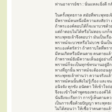
ท่านอาจารย์ชา : นั่นแหละยิ่งดี ก
ในครั้งพุทธกาล สมัยที่พระพุทธเจ้า
มีพราหม์คนหนึ่งมีความสงสัยว่า
ถ้าพระองค์ตอบได้ก็จะมาบวชด้ว
แต่ถ้าตอบไม่ได้หรือไม่ตอบ แกก็
พระพุทธเจ้าจึงตอบว่า มันเป็นเรื
พราหม์จะบวชหรือไม่บวช นั่นเป็นเ
พระองค์ตรัสว่า ถ้าตราบใดที่พราห
มีคนเกิดหรือมีคนตาย คนตายแล้ว
ถ้าพราหม์ยังมีความเห็นอยู่อย่างนี
พราหม์ก็จะเป็นทุกข์ทรมานอยู่อี
ทางที่ถูกนั้น พราหม์จะต้องถอนลู
พระพุทธเจ้าท่านว่า ความจริงแล้
พราหม์คนนั้นฟังไม่รู้เรื่อง และจนก
อนิจจัง ทุกขัง อนัตตา ให้เข้าใจถ
จึงจะเข้าใจคำพูดของพระองค์ได้
นั่นจึงจะเรียกว่า การรู้เห็นตาม
เป็นการเชื่อด้วยปัญญา พระพุทธเจ
ไม่ได้สอนว่า ให้เชื่อว่าคนตายแล้ว