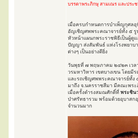
บรรดาพระภิกษุ สามเณร และประชา
เมื่อครบกำหนดการบำเพ็ญกุศลอุท
อัญเชิญศพพระคณาจารย์ทั้ง ๕ รู
หัวหน้าแผนกพระราชพิธีเป็นผู้
ปัญญา ส่งสัมพันธ์ แห่งโรงพยาบ
ต่างๆ เป็นอย่างดียิ่ง
วันพุธที่ ๗ พฤษภาคม ๒๔๒๓ เวล
วรมหาวิหาร เขตบางเขน โดยมีร
และรถเชิญศพพระคณาจารย์ทั้ง ๕
มาถึง จ.นครราชสีมา มีคณะพร
เมื่อครั้งดำรงสมณศักดิ์ที่
พระชิน
ป่าศรัทธารวม พร้อมด้วยอุบาสก
จำนวนมาก