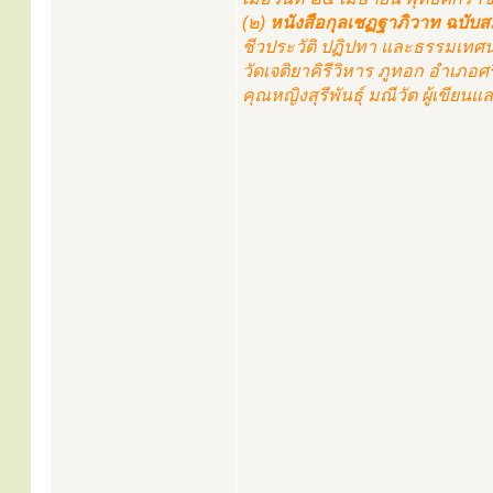
(๒)
หนังสือกุลเชฏฐาภิวาท ฉบับส
ชีวประวัติ ปฏิปทา และธรรมเทศ
วัดเจติยาคิรีวิหาร ภูทอก อำเภอ
คุณหญิงสุรีพันธุ์ มณีวัต ผู้เขียนแ