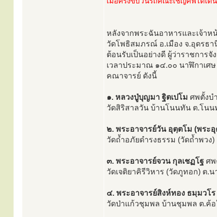
เมื่อครั้งขบวนรถคณะเชิญศพได้เดิ
หลังจากพระฉันอาหารและเจ้าหน้
วัดโพธิสมภรณ์ อ.เมือง จ.อุดรธา
ต้อนรับเป็นอย่างดี ผู้ว่าราชกา
เวลาประมาณ ๑๔.๐๐ นาฬิกาเศษ รถ
คณาจารย์ ดังนี้
๑. หลวงปู่บุญมา ฐิตเปโม
ศพตั้งบำ
วัดสิริสาลวัน บ้านโนนทัน ต.โนนท
๒. พระอาจารย์วัน อุตฺตโม (พระอุ
วัดถ้ำอภัยดำรงธรรม (วัดถ้ำพวง)
๓. พระอาจารย์จวน กุลเชฏโฐ
ศพต
วัดเจติยาคิรีวิหาร (วัดภูทอก) ต.
๔. พระอาจารย์สิงห์ทอง ธมฺมวโร
วัดป่าแก้วชุมพล บ้านชุมพล ต.ค้