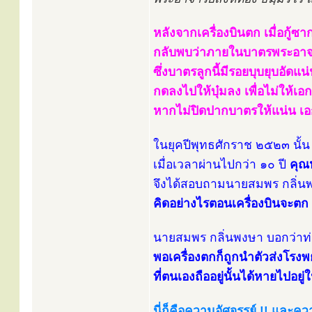
หลังจากเครื่องบินตก เมื่อกู้ซ
กลับพบว่าภายในบาตรพระอาจาร
ซึ่งบาตรลูกนี้มีรอยบุบยุบอัดแน่น
กดลงไปให้บุ๋มลง เพื่อไม่ให
หากไม่ปิดปากบาตรให้แน่น เอ
ในยุคปีพุทธศักราช ๒๕๒๓ นั้น ย
เมื่อเวลาผ่านไปกว่า ๑๐ ปี
คุณห
จึงได้สอบถามนายสมพร กลิ่นพง
คิดอย่างไรตอนเครื่องบินจะ
นายสมพร กลิ่นพงษา บอกว่าท่าน
พอเครื่องตกก็ถูกนำตัวส่งโร
ที่ตนเองถืออยู่​นั้นได้หายไป
นี่ก็คือความอัศจรรย์ !! และ