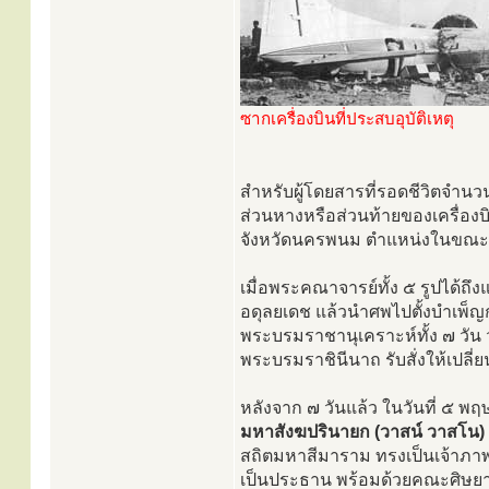
ซากเครื่องบินที่ประสบอุบัติเหตุ
สำหรับผู้โดยสารที่รอดชีวิตจำนวน
ส่วนหางหรือส่วนท้ายของเครื่องบ
จังหวัดนครพนม ตำแหน่งในขณะนั้น
เมื่อพระคณาจารย์ทั้ง ๕ รูปได้
อดุลยเดช แล้วนำศพไปตั้งบำเพ็ญ
พระบรมราชานุเคราะห์ทั้ง ๗ วัน 
พระบรมราชินีนาถ รับสั่งให้เปลี่
หลังจาก ๗ วันแล้ว ในวันที่ ๕
มหาสังฆปรินายก (วาสน์ วาสโน)
สถิตมหาสีมาราม ทรงเป็นเจ้าภา
เป็นประธาน พร้อมด้วยคณะศิษยาน