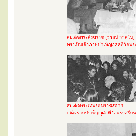
สมเด็จพระสังฆราช (วาสน์ วาสโน)
ทรงเป็นเจ้าภาพบำเพ็ญกุศลที่วัดพ
สมเด็จพระเทพรัตนราชสุดาฯ
เสด็จร่วมบำเพ็ญกุศลที่วัดพระศรีม