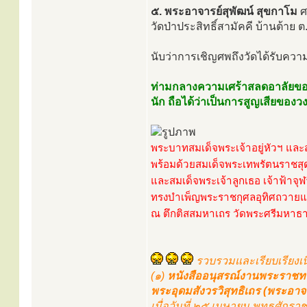
๕. พระอาจารย์สุพัฒน์ สุขกาโม
ศพ
วัดป่าประสิทธิ์สามัคคี บ้านต้าย
นับว่าการเชิญศพถึงวัดได้รับค
ท่ามกลางความเศร้าสลดอาลัยของค
นัก ถือได้ว่าเป็นการสูญเสียของว
พระบาทสมเด็จพระเจ้าอยู่หัวฯ และส
พร้อมด้วยสมเด็จพระเทพรัตนราชส
และสมเด็จพระเจ้าลูกเธอ เจ้าฟ้าจุ
ทรงบำเพ็ญพระราชกุศลอุทิศถวายแด
ณ ตึกติสสมหาเถร วัดพระศรีมหาธา
รวบรวมและเรียบเรียงเน
(๑)
หนังสืออนุสรณ์งานพระราชท
พระอุดมสังวรวิสุทธิเถร (พระอาจา
เมื่อวันที่ ๒๕ เมษายน พุทธศักร