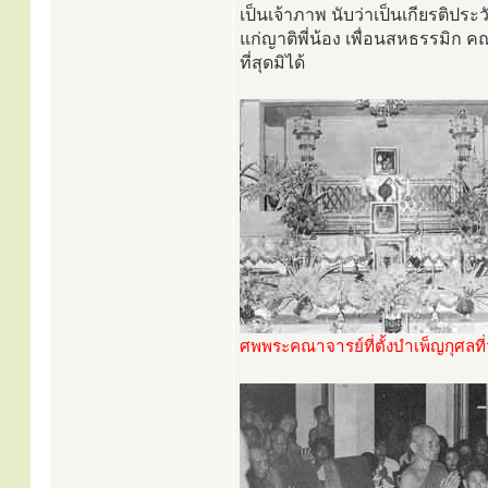
เป็นเจ้าภาพ นับว่าเป็นเกียรติประว
แก่ญาติพี่น้อง เพื่อนสหธรรมิก ค
ที่สุดมิได้
ศพพระคณาจารย์ที่ตั้งบำเพ็ญกุศลที