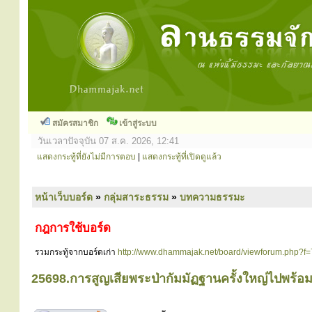
สมัครสมาชิก
เข้าสู่ระบบ
วันเวลาปัจจุบัน 07 ส.ค. 2026, 12:41
แสดงกระทู้ที่ยังไม่มีการตอบ
|
แสดงกระทู้ที่เปิดดูแล้ว
หน้าเว็บบอร์ด
»
กลุ่มสาระธรรม
»
บทความธรรมะ
กฎการใช้บอร์ด
รวมกระทู้จากบอร์ดเก่า
http://www.dhammajak.net/board/viewforum.php?f=
25698.การสูญเสียพระป่ากัมมัฏฐานครั้งใหญ่ไปพร้อมก