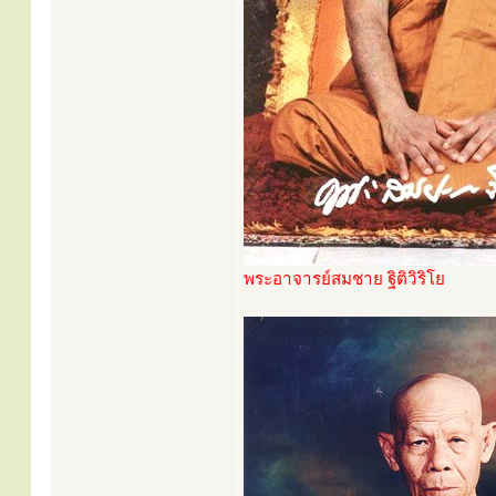
พระอาจารย์สมชาย ฐิติวิริโย