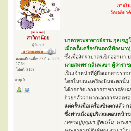
ภายในเ
วัดเจติยาค
สาวิกาน้อย
บาตรพระอาจารย์จวน กุลเชฏฺโฐ 
ผู้จัดการ
เมื่อครั้งเครื่องบินตกที่ท้องน
ซึ่งเมื่องัดฝาบาตรเปิดออกมา
ลงทะเบียนเมื่อ:
27 มี.ค. 2006,
17:34
นายสมพร กลิ่นพงษา ผู้ว่ารา
โพสต์:
8158
เป็นเจ้าหน้าที่ผู้ถือเอกสารร
อายุ:
0
โดยในขณะเครื่องบินจะตกนั้น ท
ได้กอดรัดเอกสารราชการลับฉบั
ด้วยกลัวว่าหากเอกสารหลุดรอ
แต่ครั้นเมื่อเครื่องบินตกแล้
ซึ่งท่านนั่งอยู่บริเวณตอนหน้
(หลวงปู่บุญมา ฐิตเปโม, พระอา
พระอาจารย์สิงห์ทอง ธมฺมวโร 