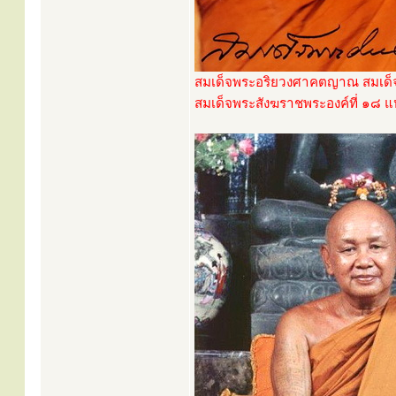
สมเด็จพระอริยวงศาคตญาณ สมเด็จ
สมเด็จพระสังฆราชพระองค์ที่ ๑๘ แห