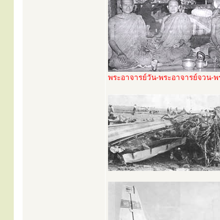
พระอาจารย์วัน-พระอาจารย์จวน-พร