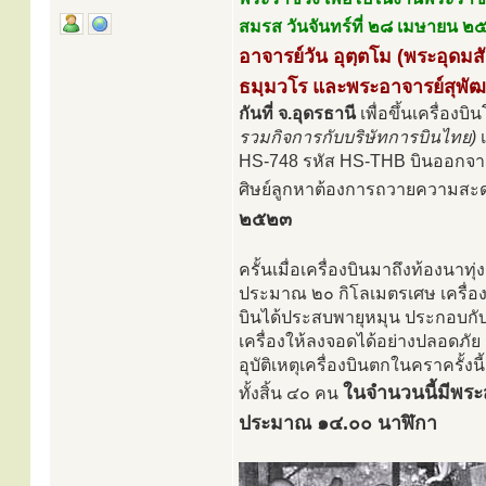
สมรส วันจันทร์ที่ ๒๘ เมษายน 
อาจารย์วัน อุตฺตโม (พระอุดมส
ธมฺมวโร และพระอาจารย์สุพัฒ
กันที่ จ.อุดรธานี
เพื่อขึ้นเครื่อ
รวมกิจการกับบริษัทการบินไทย)
เ
HS-748 รหัส HS-THB บินออก
ศิษย์ลูกหาต้องการถวายความส
๒๕๒๓
ครั้นเมื่อเครื่องบินมาถึงท้องนาท
ประมาณ ๒๐ กิโลเมตรเศษ เครื่องบิ
บินได้ประสบพายุหมุน ประกอบกับ
เครื่องให้ลงจอดได้อย่างปลอดภัย
อุบัติเหตุเครื่องบินตกในคราครั้ง
ในจำนวนนี้มีพระ
ทั้งสิ้น ๔๐ คน
ประมาณ ๑๔.๐๐ นาฬิกา