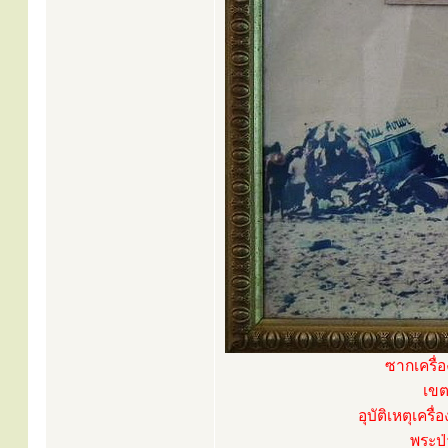
ซากเครื่อ
เขต
อุบัติเหตุเคร
พระป่