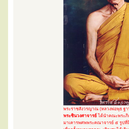
พระราชสังวรญาณ (หลวงพ่อพุธ ฐานิโย
พระชินวงศาจารย์
ได้นำคณะพระภิก
มาเคารพศพพระคณาจารย์ ๕ รูปที่