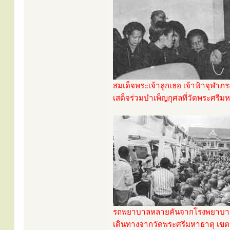
สมเด็จพระเจ้าลูกเธอ เจ้าฟ้าจุฬาภ
เสด็จร่วมบำเพ็ญกุศลที่วัดพระศรีม
รถพยาบาลหลายคันจากโรงพยาบาล
เดินทางจากวัดพระศรีมหาธาตุ เขตบ