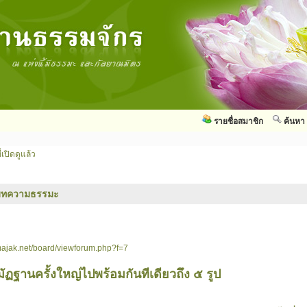
รายชื่อสมาชิก
ค้นหา
่เปิดดูแล้ว
บทความธรรมะ
ajak.net/board/viewforum.php?f=7
ัฏฐานครั้งใหญ่ไปพร้อมกันทีเดียวถึง ๕ รูป