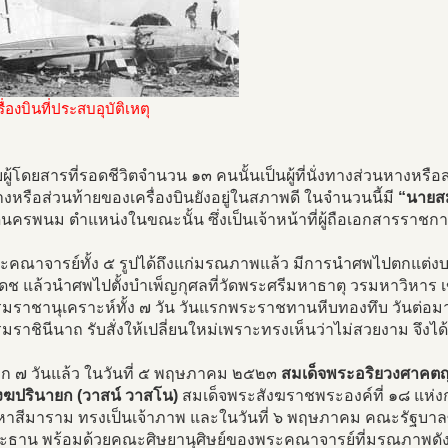
่องบินที่ประสบอุบัติเหตุ
ผู้โดยสารที่รอดชีวิตจำนวน ๑๓ คนนั้นเป็นผู้ที่นั่งทางส่วนหางหรือ
งหรือส่วนท้ายของเครื่องบินยังอยู่ในสภาพดี ในจำนวนนี้มี
“นายส
ดนครพนม ตำแหน่งในขณะนั้น ซึ่งเป็นเจ้าหน้าที่ผู้ถือเอกสารราช
พระคณาจารย์ทั้ง ๕ รูปได้ถึงแก่มรณภาพแล้ว มีการนำศพไปตกแต่ง
ดช แล้วนำศพไปตั้งบำเพ็ญกุศลที่วัดพระศรีมหาธาตุ วรมหาวิหาร 
ราชานุเคราะห์ทั้ง ๗ วัน วันแรกพระราชทานหีบทองทึบ วันต่อมาสม
ราชินีนาถ รับสั่งให้เปลี่ยนใหม่เพราะทรงเห็นว่าไม่สวยงาม จึงได
าก ๗ วันแล้ว ในวันที่ ๕ พฤษภาคม ๒๕๒๓
สมเด็จพระอริยวงศาคต
งฆปรินายก (วาสน์ วาสโน)
สมเด็จพระสังฆราชพระองค์ที่ ๑๘ แห่งก
หาสีมาราม ทรงเป็นเจ้าภาพ และในวันที่ ๖ พฤษภาคม คณะรัฐบาลซ
ระธาน พร้อมด้วยคณะศิษยานุศิษย์ของพระคณาจารย์ที่มรณภาพดังกล่