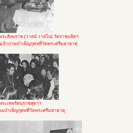
พระสังฆราช (วาสน์ วาสโน) วัดราชบพิธฯ
นเจ้าภาพบำเพ็ญกุศลที่วัดพระศรีมหาธาตุ
จพระเทพรัตนราชสุดาฯ
่วมบำเพ็ญกุศลที่วัดพระศรีมหาธาตุ