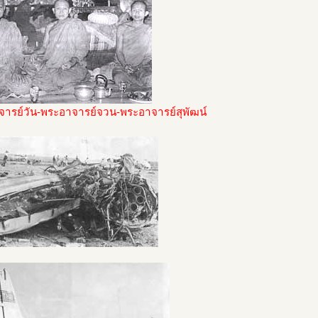
ารย์วัน-พระอาจารย์จวน-พระอาจารย์สุพัฒน์