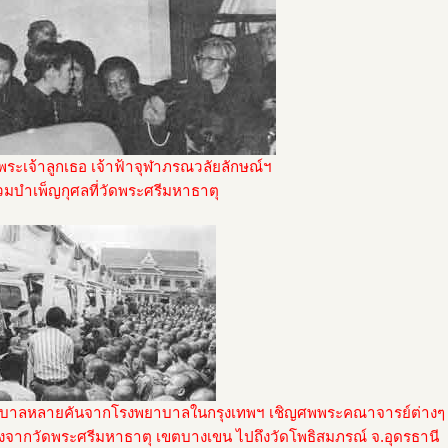
พระเจ้าลูกเธอ เจ้าฟ้าจุฬาภรณวลัยลักษณ์ฯ
่วมบำเพ็ญกุศลที่วัดพระศรีมหาธาตุ
บาลหลายคันจากโรงพยาบาลในกรุงเทพฯ เชิญศพพระคณาจารย์ต่างๆ
งจากวัดพระศรีมหาธาตุ เขตบางเขน ไปถึงวัดโพธิสมภรณ์ จ.อุดรธานี