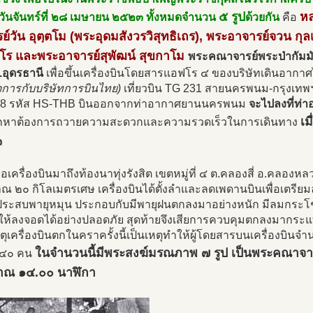
๕ รูป
หล
วันจันทร์ที่ ๒๘ เมษายน ๒๕๒๓ ทั้งหมดจำนวน
ด้วยกัน
คือ
ย์วัน อุตฺตโม (พระอุดมสังวรวิสุทธิเถร), พระอาจารย์จวน กุ
โร และพระอาจารย์สุพัฒน์ สุขกาโม
พระคณาจารย์พระป่ากัมมั
จ.อุดรธานี
เพื่อขึ้นเครื่องบินโดยสารแอฟโร ๔ ของบริษัทเดินอาก
จการกับบริษัทการบินไทย)
เที่ยวบิน TG 231 สายนครพนม-กรุงเทพฯ ซึ
8 รหัส HS-THB บินออกจากท่าอากาศยานนครพนม
จะไปลงที่ท่
เม
ลูกหาต้องการถวายความสะดวกและความรวดเร็วในการเดินทาง
๓
มื่อเครื่องบินมาถึงท้องนาทุ่งรังสิต เขตหมู่ที่ ๔ ต.คลองสี่ อ.คลอง
 ๒๐ กิโลเมตรเศษ เครื่องบินได้ตั้งลำและลดเพดานบินเพื่อเตรียมลง
้ประสบพายุหมุน ประกอบกับมีพายุฝนตกลงมาอย่างหนัก มีลมกระโช
งให้ลงจอดได้อย่างปลอดภัย สุดท้ายจึงเสียการควบคุมตกลงมากระแทก
เหตุเครื่องบินตกในคราครั้งนี้เป็นเหตุทำให้ผู้โดยสารบนเครื่องบิน
ในจำนวนนี้มีพระสงฆ์มรณภาพ ๗ รูป เป็นพระคณาจารย์
้น ๔๐ คน
าณ ๑๔.๐๐ นาฬิกา