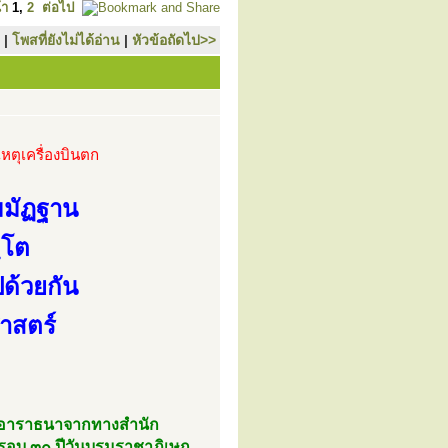
้า
1
,
2
ต่อไป
|
โพสที่ยังไม่ได้อ่าน
|
หัวข้อถัดไป>>
หตุเครื่องบินตก
มมัฏฐาน
ฺโต
ปด้วยกัน
ศาสตร์
ับอาราธนาจากทางสำนัก
รอบ ๓๐ ปีวันบรมราชาภิเษก