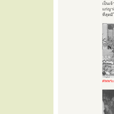
เป็นเจ
แก่ญาต
ที่สุดมิ
ศพพระค