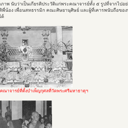
้าภาพ นับว่าเป็นเกียรติประวัติแก่พระคณาจารย์ทั้ง ๕ รูปที่จากไปอย่า
ิพี่น้อง เพื่อนสหธรรมิก คณะศิษยานุศิษย์ และผู้ที่เคารพนับถือข
ได้
ณาจารย์ที่ตั้งบำเพ็ญกุศลที่วัดพระศรีมหาธาตุฯ