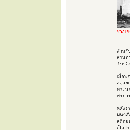
ซากเครื
สำหรับ
ส่วนหา
จังหวั
เมื่อ
อดุลยเ
พระบรม
พระบรม
หลังจ
มหาสั
สถิตม
เป็นป