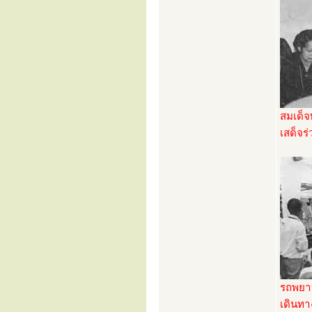
สมเด็จ
เสด็จร
รถพยา
เดินทา