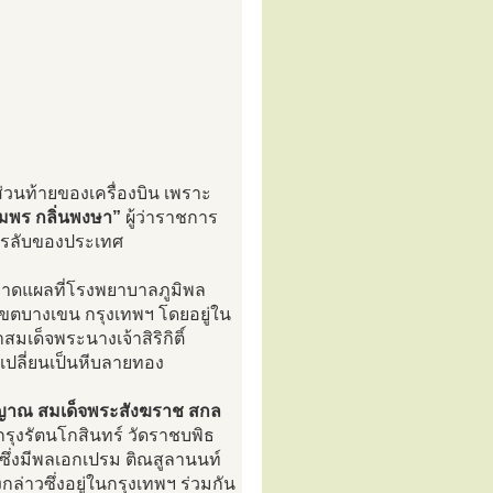
ส่วนท้ายของเครื่องบิน เพราะ
มพร กลิ่นพงษา”
ผู้ว่าราชการ
การลับของประเทศ
บาดแผลที่โรงพยาบาลภูมิพล
เขตบางเขน กรุงเทพฯ โดยอยู่ใน
เด็จพระนางเจ้าสิริกิติ์
้เปลี่ยนเป็นหีบลายทอง
ญาณ สมเด็จพระสังฆราช สกล
รุงรัตนโกสินทร์ วัดราชบพิธ
ึ่งมีพลเอกเปรม ติณสูลานนท์
าวซึ่งอยู่ในกรุงเทพฯ ร่วมกัน