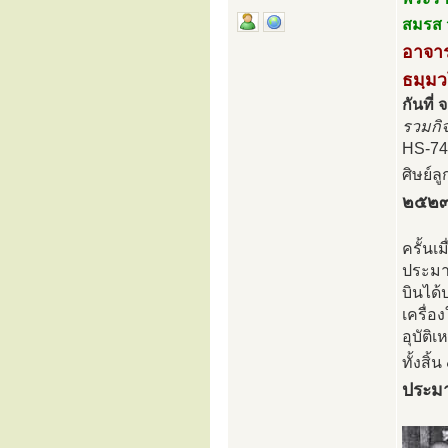
สมรส 
อาจาร
ธมฺมว
กันที่ 
รวมกิ
HS-74
ศิษย์
๒๕๒
ครั้นเ
ประมาณ
บินได
เครื่อ
อุบัติ
ทั้งสิ
ประม