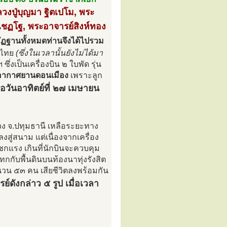
วงปู่บุญมา ฐิตเปโม, พระ
ลเชฏโฐ, พระอาจารย์สิงห์ทอง
ฏฐานทั้งหมดท่านจึงได้ไปรวม
าศไทย
(ซึ่งในเวลานั้นยังไม่ได้มา
่งเป็นเครื่องบิน ๒ ใบพัด รุ่น
าอากาศยานดอนเมือง
เพราะลูก
ื่อวันอาทิตย์ที่ ๒๗ เมษายน
หลวง จ.ปทุมธานี เหลือระยะทาง
สู่สนาม แต่เนื่องจากเครื่อง
กแรง เกินที่นักบินจะควบคุม
กับพื้นดินบนท้องนาทุ่งรังสิต
จำนวน ๕๓ คน เสียชีวิตลงพร้อมกัน
ดังกล่าว ๕ รูป เมื่อเวลา