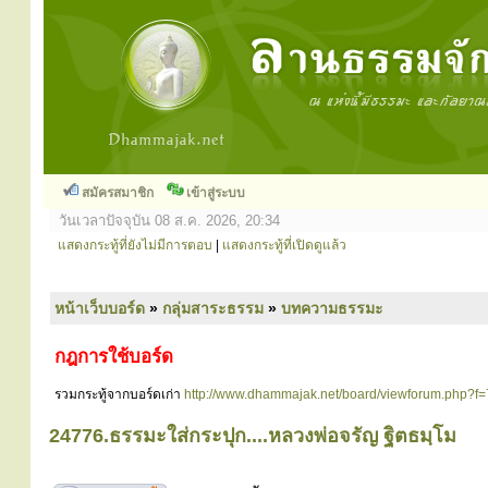
สมัครสมาชิก
เข้าสู่ระบบ
วันเวลาปัจจุบัน 08 ส.ค. 2026, 20:34
แสดงกระทู้ที่ยังไม่มีการตอบ
|
แสดงกระทู้ที่เปิดดูแล้ว
หน้าเว็บบอร์ด
»
กลุ่มสาระธรรม
»
บทความธรรมะ
กฎการใช้บอร์ด
รวมกระทู้จากบอร์ดเก่า
http://www.dhammajak.net/board/viewforum.php?f=
24776.ธรรมะใส่กระปุก....หลวงพ่อจรัญ ฐิตธมฺโม