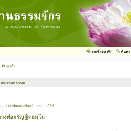
รายชื่อสมาชิก
ค้นหา
่เปิดดูแล้ว
บทความธรรมะ
ajak.net/board/viewforum.php?f=7
วงพ่อจรัญ ฐิตธมฺโม