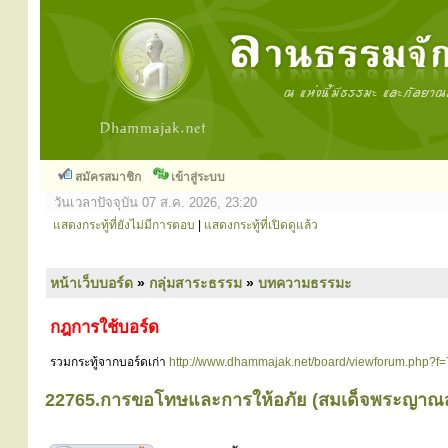
สมัครสมาชิก
เข้าสู่ระบบ
วันเวลาปัจจุบัน 07 ส.ค. 2026, 23:20
แสดงกระทู้ที่ยังไม่มีการตอบ
|
แสดงกระทู้ที่เปิดดูแล้ว
หน้าเว็บบอร์ด
»
กลุ่มสาระธรรม
»
บทความธรรมะ
กฎการใช้บอร์ด
รวมกระทู้จากบอร์ดเก่า
http://www.dhammajak.net/board/viewforum.php?f=
22765.การขอโทษและการให้อภัย (สมเด็จพระญาณส