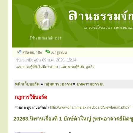
สมัครสมาชิก
เข้าสู่ระบบ
วันเวลาปัจจุบัน 09 ส.ค. 2026, 15:14
แสดงกระทู้ที่ยังไม่มีการตอบ
|
แสดงกระทู้ที่เปิดดูแล้ว
หน้าเว็บบอร์ด
»
กลุ่มสาระธรรม
»
บทความธรรมะ
กฎการใช้บอร์ด
รวมกระทู้จากบอร์ดเก่า
http://www.dhammajak.net/board/viewforum.php?f=
20268.นิทานเรื่องที่ 1 ยักษ์ตัวใหญ่ (พระอาจารย์มิต