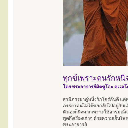
ทุกข์เพราะคนรักหน
โดย พระอาจารย์มิตซูโอะ คเวสโ
สามีภรรยาคู่หนึ่งรักใคร่กันดี แ
ภรรยาทนไม่ได้ขอกลับไปอยู่กับแม่
ตัวเองก็ผิดมากเพราะใช้อารมณ์
พูดถึงเรื่องเก่าๆ ด้วยความเจ็บใ
พระอาจารย์