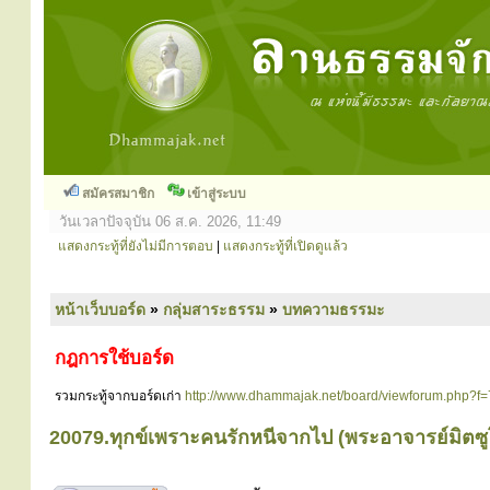
สมัครสมาชิก
เข้าสู่ระบบ
วันเวลาปัจจุบัน 06 ส.ค. 2026, 11:49
แสดงกระทู้ที่ยังไม่มีการตอบ
|
แสดงกระทู้ที่เปิดดูแล้ว
หน้าเว็บบอร์ด
»
กลุ่มสาระธรรม
»
บทความธรรมะ
กฎการใช้บอร์ด
รวมกระทู้จากบอร์ดเก่า
http://www.dhammajak.net/board/viewforum.php?f=
20079.ทุกข์เพราะคนรักหนีจากไป (พระอาจารย์มิตซ