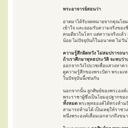
พระอาจารย์สอนว่า
อาตมาได้รับจดหมายจากคุณโยมแล้
เข้าใจ และยอมรับความจริงของชีว
คนเดียวในโลก แต่ความจริงแล้ว ส
น้อย ไม่ปัจจุบันก็ในอนาคต ไม่วันใ
ความรู้สึกผิดหวัง ไม่สมปรารถนา
ถ้าเราศึกษาพุทธประวัติ จะพบว่
ออกจากวังไปบวชเพื่อแสวงหาความพ้น
ดูความรู้สึกของพระบิดา พระมเ
ในปัจจุบันนี้เช่นกัน
นอกจากนั้น ลูกศิษย์ของพระองค์
พระราชาผู้ซึ่งเป็นโยมอุปฐากขอ
ทั้งหมด
พระพุทธองค์ได้ทรงห้ามถึง
สามารถห้ามได้ เป็นเหตุให้ราชวง
หนึ่งพระองค์เสื่อมเอกลาภถึงขนาด