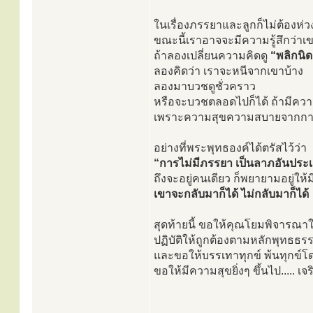
ในเรื่องภรรยาและลูกก็ไม่ต้องห่
ขณะนี้เราอาจจะมีความรู้สึกว่า
ถ้าลองเปลี่ยนความคิดดู
“พลิกนิด
ลองคิดว่า เราจะหนีจากเขาบ้าง
ลองมาบวชดูชั่วคราว
หรือจะบวชตลอดไปก็ได้ ถ้ามีควา
เพราะความสุขความสบายจากการอย
อย่างที่พระพุทธองค์ได้ตรัสไว้ว่า
“การไม่มีภรรยา เป็นลาภอันประเ
ถึงจะอยู่คนเดียว ก็พยายามอยู่ให้
เขาจะกลับมาก็ได้ ไม่กลับมาก็ได้
สุดท้ายนี้ ขอให้คุณโยมพิจารณาใ
ปฏิบัติให้ถูกต้องตามหลักพุทธธ
และขอให้บรรเทาทุกข์ พ้นทุกข์โดย
ขอให้มีความสุขยิ่งๆ ขึ้นไป..... เ