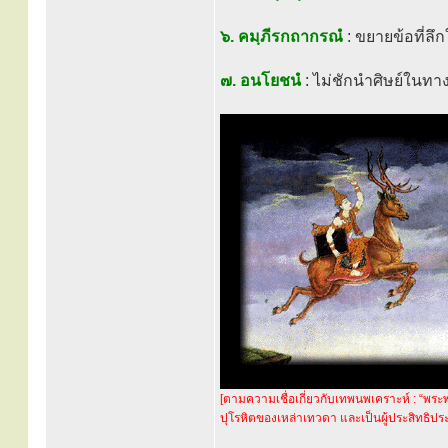
๖. คมฺภีรกถากรณํ
: ขยายข้อที่ลึก
๗. อนโยชนํ
: ไม่ชักนำศิษย์ในทาง
[ตามความเชื่อเกี่ยวกับเทพนพเคราะห์ : “พระ
ปุโรหิตของเหล่าเทวดา และเป็นผู้ประสิทธิปร