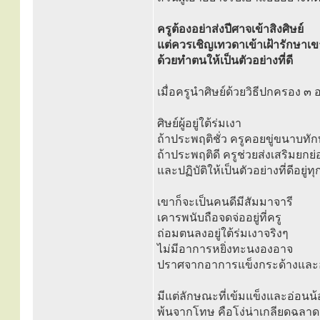
ครูต้องอย่าส่งปีศาจเข้าสิงศิษย์
แต่ควรเชิญเทวดาเข้าเฝ้ารักษาเข
ด้วยทำตนให้เป็นตัวอย่างที่ดี
เมื่อครูนำศิษย์ด้วยวิธีปกครอง ๓ อ
ศิษย์ผู้อยู่ใต้ร่มเงา
ถ้าประพฤติชั่ว ครูคอยขู่ขนาบทัก
ถ้าประพฤติดี ครูช่วยส่งเสริมยกย่
และปฏิบัติให้เป็นตัวอย่างที่ดีอยู่ท
เขาก็จะเป็นคนดีมีสัมมาจารี
เคารพนับถือจดจ่ออยู่ที่ครู
ถ่อมตนลงอยู่ใต้ร่มเงาจริงๆ
ไม่มีอาการหยิ่งทะนงองอาจ
ปราศจากอาการแข็งกระด้างและ
มีแต่ลักษณะที่เข้มแข็งและอ่อนน
พ้นจากโทษ คือโง่น่าเกลียดฉลาดน