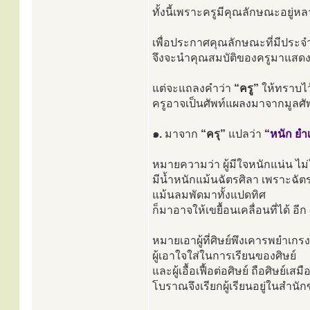
ทั้งนี้เพราะครูมีคุณลักษณะอยู่
เพื่อประกาศคุณลักษณะที่มีประจำ
จึงจะนำคุณสมบัติของครูมาแสด
แต่จะแถลงคำว่า
“ครู”
ให้ทราบไว
ครูอาจเป็นศัพท์แผลงมาจากมูลศัพ
๑.
มาจาก
“ครุ”
แปลว่า
“หนัก ยำเ
หมายความว่า ผู้มีใจหนักแน่น ไม่
มีน้ำหนักแม้นฉัตรศิลา เพราะฉัต
แม้นลมพัดมาทั้งแปดทิศ
ก็มาอาจให้เขยื้อนเคลื่อนที่ได้ อี
หมายเอาผู้ที่ศิษย์พึงเคารพยำเกรง
ผู้เอาใจใส่ในการเรียนของศิษย์
และผู้เอื้อเฟื้อต่อศิษย์ ถือศิษย์เ
โบราณจึงเรียกผู้เรียนอยู่ในสำน