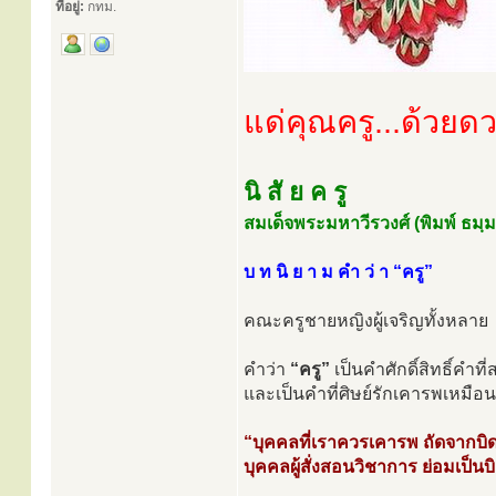
ที่อยู่:
กทม.
แด่คุณครู...ด้วย
นิ สั ย ค รู
สมเด็จพระมหาวีรวงศ์ (พิมพ์ ธมฺ
บ ท นิ ย า ม คำ ว่ า “ครู”
คณะครูชายหญิงผู้เจริญทั้งหลาย
คำว่า
“ครู”
เป็นคำศักดิ์สิทธิ์คำท
และเป็นคำที่ศิษย์รักเคารพเหมือ
“บุคคลที่เราควรเคารพ ถัดจากบ
บุคคลผู้สั่งสอนวิชาการ ย่อมเป็