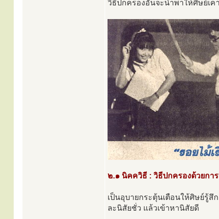
วิธีปกครองอันจะนำพาให้ศิษย์เคาร
๒.๑ นิคควิธี : วิธีปกครองด้วยกา
เป็นอุบายกระตุ้นเตือนให้ศิษย์รู้สึก
ละนิสัยชั่ว แล้วเข้าหานิสัยดี