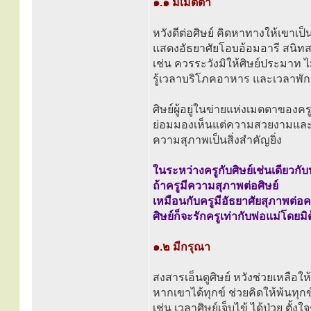
๑.๑ มีเมตตา
หวังดีต่อศิษย์ คิดหาทางให้เขาเป
แสดงอัธยาศัยโอบอ้อมอารี สนิทสนม
เช่น ควรระวังมิให้ศิษย์ประมาท 
รู้เวลาบริโภคอาหาร และเวลาพัก
ศิษย์ผู้อยู่ในข่ายแห่งเมตตาของครู
ย่อมมองเห็นแต่ความสวยงามแล
ความสุภาพเป็นสิ่งสำคัญยิ่ง
ในระหว่างครูกับศิษย์เช่นเดียวกับ
ถ้าครูมีความสุภาพต่อศิษย์
เหมือนกับครูมีอัธยาศัยสุภาพต่
ศิษย์ก็จะรักครูเท่ากับพ่อแม่โดยมิ
๑.๒ มีกรุณา
สงสารเอ็นดูศิษย์ หวังช่วยเหลือให
หากเขาได้ทุกข์ ช่วยคิดให้พ้นทุกข
เช่น เวลาศิษย์เจ็บไข้ ได้ป่วย ตั