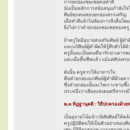
การยกย่องชมเชยคนทำดี
นับเป็นหลักการสนับสนุนกำลังใจ
ศิษย์ทุกคนชอบยกย่องสรรเสริญ
เมื่อทำดีแล้วไม่ต้องการสิ่งอื่น
ยิ่งไปกว่าคำยกย่องชมเชยของครู
ถ้าครูใดมีอุบายส่งเสริมศิษย์ ผู้ทำด
และแก้ศิษย์ผู้ทำผิดให้รู้สึกตัวได้
ครูนั้นจะเป็นคนที่น่ารักน่าเคารพ
และเมื่อสิ้นชีพแล้ว แม้แต่สัปเหร่อ
ดังนั้น ครูควรให้อาหารใจ
คือคำยกย่องแก่ศิษย์ผู้ทำดีด้วยคว
ซึ่งคำยกย่องนั้นจะไพเราะซาบซึ้ง
ประหนึ่งว่าเสียงแห่งดนตรีสวรรค์ไ
๒.๓ ทิฏฐานุคติ : วิธีปกครองด้วยท
เป็นอุบายโน้มน้าวนิสัยศิษย์ให้คล
ครูปฏิบัติตนให้เป็นตัวอย่างของศิษ
เช่น มีกิริยาสุภาพ วาจาสุภาพ แ