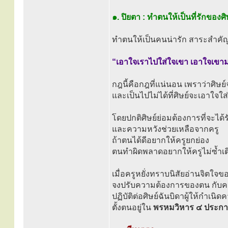
๑. ปิยตา : ทำตนให้เป็นที่รักของศิ
ทำตนให้เป็นคนน่ารัก สาระสำคัญของ
“เอาใจเราไปใส่ใจเขา เอาใจเขาม
กฎนี้คือกฎที่แน่นอน เพราว่าศิษย์
และเป็นไปไม่ได้ที่ศิษย์จะเอาใจใส่
โดยปกติศิษย์ย่อมต้องการที่จะได้
และความหวังช่วยเหลือจากครู
ถ้าตนได้ดีอยากให้ครูยกย่อง
ตนทำผิดพลาดอยากให้ครูไม่ซ้ำเต
เมื่อครูหยั่งทราบนิสัยอ่านจิตใจขอ
จงปรับความต้องการของตน กับค
ปฏิบัติต่อศิษย์ฉันบิดาผู้ให้กำเนิดค
ตั้งตนอยู่ใน
พรหมวิหาร ๔ ประก