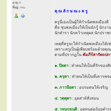
อายุ:
0
ที่อยู่:
กทม.
คุ ณ ลั ก ษ ณ ะ ค รู
ครูนี่เองเป็นผู้ให้กำเนิดพลเมืองดี
คือ ชุบพลเมืองให้เป็นนักรู้ นักงา
นักตำรา นักคว้าเหตุผล นักปราชญ์
เหตุที่ครูจะให้กำเนิดพลเมืองได้เช่
เพราะครูเป็นผู้เพียบพร้อมด้วยคุ
ตามที่ปรากฏใน
คัมภีร์สารัตถปก
๑. ปิยตา
: ทำตนให้เป็นที่รักของศิ
๒. ครุตา
: ทำตนให้เป็นที่เคารพขอ
๓. ภาวนียตา
: อบรมตนให้เจริญ
๔. วตฺตุตา
: อุตส่าห์สั่งสอน
๕. วจนกฺขนฺติ
: อดทนต่อถ้อยคำร