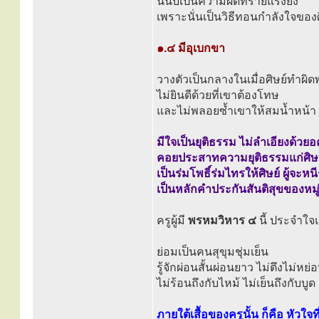
นี่นับเป็นความผิดที่ร้ายแรงยิ่ง
เพราะนั่นเป็นวิธีทอนกำลังใจของ
๑.๔ มีอุเบกขา
วางตัวเป็นกลางในเมื่อศิษย์ทำผิ
ไม่ยินดีด้วยที่เขาต้องโทษ
และไม่พลอยซ้ำเขาให้สมน้ำหน้า
มีใจเป็นยุติธรรม ไม่ลำเอียงด้วยอ
คอยประสาทความยุติธรรมแก่ศิษย
เป็นร่มโพธิ์ร่มไทรให้ศิษย์ ผู้จะหน
เป็นหลักคำประกันสันติสุขของหมู
ครูผู้มี
พรหมวิหาร ๔
นี้ ประจำใจ
ย่อมเป็นคนสุขุมชุ่มเย็น
รู้จักผ่อนสั้นผ่อนยาว ไม่ตึงไม่หย่
ไม่ร้อนถึงกับไหม้ ไม่เย็นถึงกับบูด
ภายใต้เสื้อของครูนั้น ก็คือ หัวใจที่