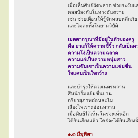
เมื่อเห็นศิษย์ผิดพลาด ช่วยระงับ
คอยป้องกันในทางอันตราย
เช่น ช่วยเตือนให้รู้จักหลบหลีกภ
และไม่ละทิ้งในยามวิบัติ
เมตตากรุณาที่มีอยู่ในตัวของครู
คือ ยาแก้ให้ความขี้ริ้ว กลับเป็
ความโง่เป็นความฉลาด
ความแก่เป็นความหนุ่มสาว
ความซึมเซาเป็นความแช่มชื่น
ใจแคบเป็นใจกว้าง
และบำรุงให้ดวงเนตรหวาน
สีหน้ายิ้มแย้มชื่นบาน
กริยาสุภาพอ่อนละไม
เสียงไพเราะอ่อนหวาน
เมื่อศิษย์ได้เห็น ใคร่จะเห็นอีก
ได้ยินเสียงแล้ว ใคร่จะได้ยินเสียงน
๑.๓ มีมุทิตา