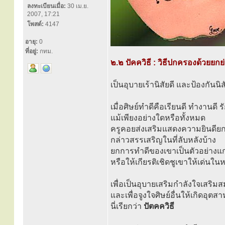
ลงทะเบียนเมื่อ:
30 เม.ย.
2007, 17:21
โพสต์:
4147
อายุ:
0
ที่อยู่:
กทม.
๒.๒ ปัคควิธี : วิธีปกครองด้วยยกย
เป็นอุบายเร้านิสัยดี และป้องกันนิสั
เมื่อศิษย์ทำดีคือเรียนดี ทำงานดี
แม้เพียงอย่างใดหรือทั้งหมด
ครูคอยส่งเสริมแสดงความยินดียกย
กล่าวสรรเสริญในที่ลับหลังบ้าง
ยกการทำดีของเขาเป็นตัวอย่างแก่
หรือให้เกียรติเชิดชูเขาให้เด่นในหม
เพื่อเป็นอุบายเสริมกำลังใจเสร
และเพื่อจูงใจศิษย์อื่นให้เกิดอุตส
นี่เรียกว่า
ปัตคควิธี