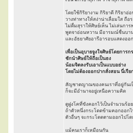
โดยใช้กิริยางาม กิริยาดี กิริยาอ
วางท่าทางให้สง่าน่าเลื่อมใส ถือร
ไม่ดื่มสุราให้ศิษย์เห็น ไม่เล่นการ
พูดจาอ่อนหวาน มีอารมณ์ชื่นบ
และอัธยาศัยอารีอารอบแสดงออกให
เพื่อเป็นอุบายจูงใจศิษย์โดยการ
ชักนำศิษย์ให้ถือเป็นธง
น้อมจิตลงรับเอาเป็นแบบอย่าง
โดยไม่ต้องออกปากสั่งสอน นี่เรียก
สัญชาตญาณของคนเราที่อยู่กันเป
ก็จะมีอำนาจอยู่เหนือความคิด
ดูฝูงโคที่ขังคอกไว้เป็นจำนวนร้อย
ถ้าตัวหนึ่งกระโดดข้ามคอกออก
ตัวอื่นๆ จะกระโดดตามออกไปโดย
แม้คนเราก็เหมือนกัน