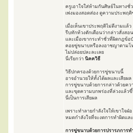
ครูเอาใจใส่ห้ามกันศิษย์ในทางชั่
เพ่งมองสอดส่อง ดูความประพฤติข
เมื่อเห็นเขาประพฤติไม่ดีงามแล้ว
รีบทักท้วงตักเตือนว่ากล่าวสั่งสอ
และเมื่อเขากระทำชั่วที่ผิดกฎข้อบ
คอยขู่ขนาบหรือลงอาชญาตามโ
ไม่ปล่อยปละละเลย
นี่เรียกว่า
นิคควิธี
วิธีปกครองด้วยการขู่ขนาบนี้
อาจอำนวยให้ทั้งได้ผลและเสียผล
การขู่ขนาบด้วยการกล่าวด้วยความ
และขุดความบกพร่องที่ล่วงแล้วข
นี่เป็นการเสียผล
เพราะทำลายกำลังใจให้เขาใจฝ่อ
หมดกำลังใจที่จะงดการทำผิดและ
การขู่ขนาบด้วยการปรารภการทำ