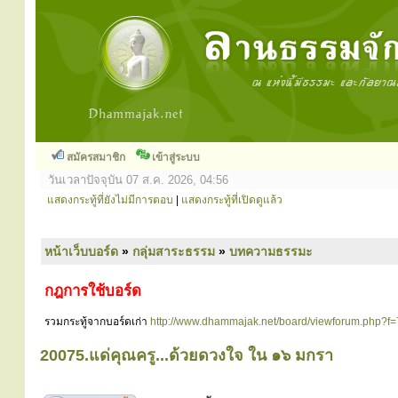
สมัครสมาชิก
เข้าสู่ระบบ
วันเวลาปัจจุบัน 07 ส.ค. 2026, 04:56
แสดงกระทู้ที่ยังไม่มีการตอบ
|
แสดงกระทู้ที่เปิดดูแล้ว
หน้าเว็บบอร์ด
»
กลุ่มสาระธรรม
»
บทความธรรมะ
กฎการใช้บอร์ด
รวมกระทู้จากบอร์ดเก่า
http://www.dhammajak.net/board/viewforum.php?f=
20075.แด่คุณครู...ด้วยดวงใจ ใน ๑๖ มกรา