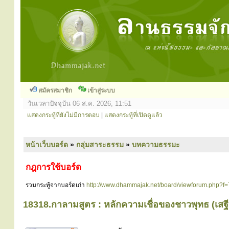
สมัครสมาชิก
เข้าสู่ระบบ
วันเวลาปัจจุบัน 06 ส.ค. 2026, 11:51
แสดงกระทู้ที่ยังไม่มีการตอบ
|
แสดงกระทู้ที่เปิดดูแล้ว
หน้าเว็บบอร์ด
»
กลุ่มสาระธรรม
»
บทความธรรมะ
กฎการใช้บอร์ด
รวมกระทู้จากบอร์ดเก่า
http://www.dhammajak.net/board/viewforum.php?f=
18318.กาลามสูตร : หลักความเชื่อของชาวพุทธ (เส