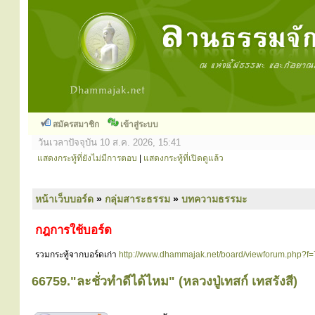
สมัครสมาชิก
เข้าสู่ระบบ
วันเวลาปัจจุบัน 10 ส.ค. 2026, 15:41
แสดงกระทู้ที่ยังไม่มีการตอบ
|
แสดงกระทู้ที่เปิดดูแล้ว
หน้าเว็บบอร์ด
»
กลุ่มสาระธรรม
»
บทความธรรมะ
กฎการใช้บอร์ด
รวมกระทู้จากบอร์ดเก่า
http://www.dhammajak.net/board/viewforum.php?f=
66759."ละชั่วทำดีได้ไหม" (หลวงปู่เทสก์ เทสรังสี)