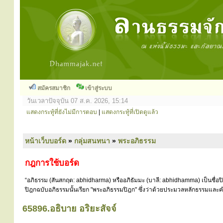
สมัครสมาชิก
เข้าสู่ระบบ
วันเวลาปัจจุบัน 07 ส.ค. 2026, 15:14
แสดงกระทู้ที่ยังไม่มีการตอบ
|
แสดงกระทู้ที่เปิดดูแล้ว
หน้าเว็บบอร์ด
»
กลุ่มสนทนา
»
พระอภิธรรม
กฎการใช้บอร์ด
“อภิธรรม (สันสกฤต: abhidharma) หรืออภิธัมมะ (บาลี: abhidhamma) เป็นชื่อ
ปิฎกฉบับอภิธรรมนั้นเรียก "พระอภิธรรมปิฎก" ซึ่งว่าด้วยประมวลหลักธรรมและคำ
65896.อธิบาย อริยะสัจจ์