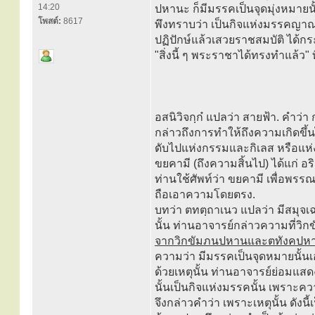
14:20
ปหานะ ก็มีมรรคเป็นจุดมุ่งหมายนั้
โพสต์:
8617
พึงทราบว่า เป็นกิจแห่งมรรคญาณ 
ปฏิปักษ์แล้วเสวยราชสมบัติ ได้กร
"สิ่งนี้ ๆ พระราชาได้ทรงทำแล้ว" ท
อสนิวิจกฺก๋ แปลว่า สายฟ้า. คำว่า
กล่าวถึงการทำให้ถึงความเกิดขึ้
ดับไปแห่งกรรมและกิเลส หรือแห่งสั
ขยคามี (ถึงความสิ้นไป) ได้แก่ อร
ท่านใช้ศัพท์ว่า ขยคามี เพื่อพร
ถือเอาความโดยตรง.
บทว่า ตทตฺถาเนว แปลว่า มีสมุจเฉท
นั้น ท่านอาจารย์กล่าวความที่
จากวิกขัมภนปหานและตทังคปหานน
ความว่า มีมรรคเป็นจุดหมายนั้นเ
ด้วยเหตุนั้น ท่านอาจารย์ย่อมแ
นั้นเป็นกิจแห่งมรรคนั้น เพราะควา
จึงกล่าวคำว่า เพราะเหตุนั้น ดัง