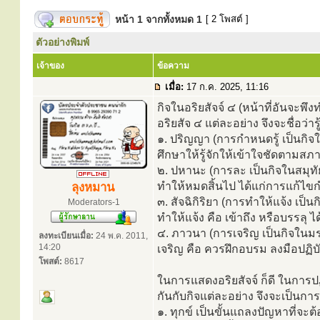
หน้า
1
จากทั้งหมด
1
[ 2 โพสต์ ]
ตัวอย่างพิมพ์
เจ้าของ
ข้อความ
เมื่อ:
17 ก.ค. 2025, 11:16
กิจในอริยสัจจ์ ๔ (หน้าที่อันจะพึง
อริยสัจ ๔ แต่ละอย่าง จึงจะชื่อว่ารู้
๑. ปริญญา (การกำหนดรู้ เป็นกิจใน
ศึกษาให้รู้จักให้เข้าใจชัดตาม
๒. ปหานะ (การละ เป็นกิจในสมุทัย
ทำให้หมดสิ้นไป ได้แก่การแก้ไ
ลุงหมาน
๓. สัจฉิกิริยา (การทำให้แจ้ง เป็
Moderators-1
ทำให้แจ้ง คือ เข้าถึง หรือบรรลุ
๔. ภาวนา (การเจริญ เป็นกิจในมร
ลงทะเบียนเมื่อ:
24 พ.ค. 2011,
14:20
เจริญ คือ ควรฝึกอบรม ลงมือปฏิบ
โพสต์:
8617
ในการแสดงอริยสัจจ์ ก็ดี ในการปฏิ
กันกับกิจแต่ละอย่าง จึงจะเป็นการ
๑. ทุกข์ เป็นขั้นแถลงปัญหาที่จ