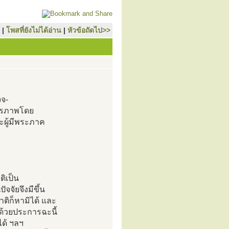
|
โพสที่ยังไม่ได้อ่าน
|
หัวข้อถัดไป>>
จจ-
มภีรภาพโดย
ผู้มีพระภาค
ิเป็น
ัจจัยจึงมีขึ้น
าติก็หามิได้ และ
ิ ด้วยประการฉะนี้
นได้ ฯลฯ