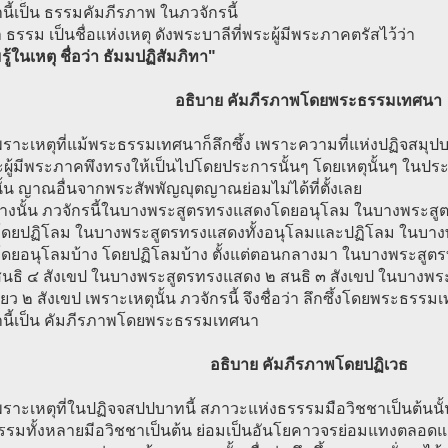
มานี้เป็น ธรรมคัมภีรภาพ ในภวจักรนี้
า ธรรม เป็นชื่อแห่งเหตุ ดังพระบาลีที่พระผู้มีพระภาคตรัสไว้ว่า
ู้ในเหตุ ชื่อว่า ธัมมปฏิสัมภิทา"
อธิบาย คัมภีรภาพโดยพระธรรมเทศนา
เพราะเหตุที่แม้พระธรรมเทศนาก็ลึกซึ้ง เพราะความที่แห่งปฏิจสมุปบ
ะผู้มีพระภาคพึงทรงให้เป็นไปโดยประการนั้นๆ โดยเหตุนั้นๆ ในป
้น ญาณอื่นจากพระสัพพัญญุตญาณย่อมไม่ได้ที่ตั้งเลย
ย่างนั้น ภวจักรนี้ในบางพระสูตรทรงแสดงโดยอนุโลม ในบางพระสู
ดยปฏิโลม ในบางพระสูตรทรงแสดงทั้งอนุโลมและปฏิโลม ในบาง
ดยอนุโลมบ้าง โดยปฏิโลมบ้าง ตั้งแต่ตอนกลางมา ในบางพระสูต
๓ สนธิ ๔ สังเขป ในบางพระสูตรทรงแสดง ๒ สนธิ ๓ สังเขป ในบางพ
ียว ๒ สังเขป เพราะเหตุนั้น ภวจักรนี้ จึงชื่อว่า ลึกซึ้งโดยพระธรร
มานี้เป็น คัมภีรภาพโดยพระธรรมเทศนา
อธิบาย คัมภีรภาพโดยปฏิเวธ
เพราะเหตุที่ในปฏิจจสปปบาทนี้ สภาวะแห่งธรรรมมือวิชชาเป็นต้นนั
ธรรมทั้งหลายมีอวิชชาเป็นต้น ย่อมเป็นอันโยคาวจรย่อมแทงตลอดแ