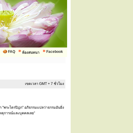
FAQ
Facebook
ห้องสนทนา
เขตเวลา GMT + 7 ชั่วโมง
ยก "พระไตรปิฎก" อภิธรรมแปลว่าธรรมอันยิ่ง
บเหตุการณ์และบุคคลเลย”