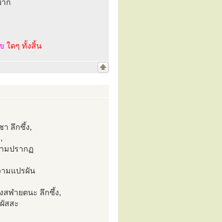
้ยาก
ไข
ใดๆ ทั้งสิ้น
 ลึกซึ้ง,
,
ความปรากฏ
วามแปรผัน
งสฬายตนะ ลึกซึ้ง,
ผัสสะ