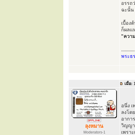
อรรถว่า
ฉะนั้น
เบื้องต
ก็ผลแห
"ความร
...........
พระธ
เมื่อ:
1
อนึ่ง 
ลงโดยส
อาการน
วิญญาณ
ลุงหมาน
เพราะเ
Moderators-1