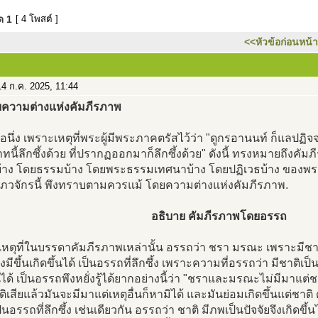
มด
1
[ 4 โพสต์ ]
<<หัวข้อก่อนหน้า
4 ก.ค. 2025, 11:44
ยความต่างแห่งคัมภีรภาพ
อนึ่ง เพราะเหตุที่พระผู้มีพระภาคตรัสไว้ว่า "ดูกรอานนท์ ก็แลปฏิจ
ทนี้ลึกซึ้งด้วย ที่ปรากฏออกมาก็ลึกซึ้งด้วย" ดังนี้ ทรงหมายถึงคั
้าง โดยธรรมบ้าง โดยพระธรรมเทศนาบ้าง โดยปฏิเวธบ้าง ของพระ
 ภวจักรนี้ พึงทราบตามควรแม้ โดยความต่างแห่งคัมภีรภาพ.
อธิบาย คัมภีรภาพโดยอรรถ
หตุที่ในบรรดาคัมภีรภาพเหล่านั้น อรรถว่า ชรา มรณะ เพราะมีชาต
ึงมีขึ้นเกิดขึ้นได้ เป็นอรรถที่ลึกซึ้ง เพราะความที่อรรถว่า มีชาติเป็นป
้นได้ เป็นอรรถพึงหยั่งรู้ได้ยากอย่างนี้ว่า "ชราและมรณะไม่มีมาแต่ช
ติเสียแล้วมันจะมีมาแต่เหตุอื่นก็หามิได้ และมันย่อมเกิดขึ้นแต่ชาต
เป็นอรรถที่ลึกซึ้ง เช่นเดียวกัน อรรถว่า ชาติ มีภพเป็นปัจจัยจึงเกิดขึ้