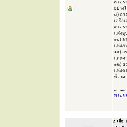
๗) อร
อย่างไ
๘) อร
เครือเ
๙) อร
แห่งอุ
๑๐) อ
แห่งภพ 
๑๑) อ
และคว
๑๒) อ
แห่งช
ที่ว่าม
...........
พระธ
เมื่อ:
1