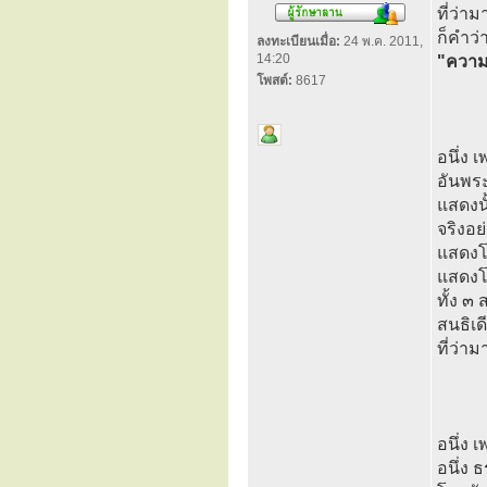
ที่ว่า
ก็คำว่
ลงทะเบียนเมื่อ:
24 พ.ค. 2011,
14:20
"ความร
โพสต์:
8617
อนึ่ง 
อันพร
แสดงนั
จริงอ
แสดงโ
แสดงโ
ทั้ง 
สนธิเด
ที่ว่า
อนึ่ง 
อนึ่ง 