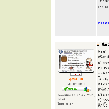
โดยลัก
เพราะเห
...........
พระธ
เมื่อ:
1
๖๑๕
จริงอย
๑) อรร
๒) อรร
๓) อร
โดยปฏิ
ลุงหมาน
๔) อร
Moderators-1
แห่งนา
๕) อรร
ลงทะเบียนเมื่อ:
24 พ.ค. 2011,
14:20
๖) อร
โพสต์:
8617
ลึกซึ้ง,