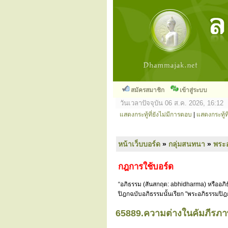
สมัครสมาชิก
เข้าสู่ระบบ
วันเวลาปัจจุบัน 06 ส.ค. 2026, 16:12
แสดงกระทู้ที่ยังไม่มีการตอบ
|
แสดงกระทู้ที
หน้าเว็บบอร์ด
»
กลุ่มสนทนา
»
พระ
กฎการใช้บอร์ด
“อภิธรรม (สันสกฤต: abhidharma) หรืออภิธ
ปิฎกฉบับอภิธรรมนั้นเรียก "พระอภิธรรมปิฎ
65889.ความต่างในคัมภีรภ