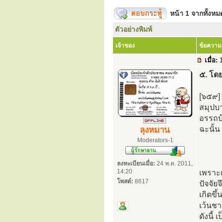
หน้า
1
จากทั้งห
ตัวอย่างพิมพ์
เจ้าของ
ข้อความ
เมื่อ:
1
๕. โด
[๖๕๙] 
สมุปบา
อรรถบ
ฉะนั้น
ลุงหมาน
Moderators-1
ลงทะเบียนเมื่อ:
24 พ.ค. 2011,
14:20
เพราะเ
โพสต์:
8617
ปัจจัยจ
เกิดขึ
เว้นชา
ดังนี้ 