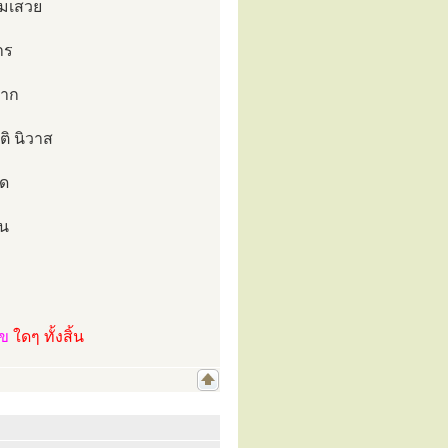
ามเสวย
าร
ยาก
ิ นิวาส
ิด
วน
ไข
ใดๆ ทั้งสิ้น