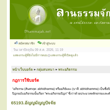
สมัครสมาชิก
เข้าสู่ระบบ
วันเวลาปัจจุบัน 09 ส.ค. 2026, 11:19
แสดงกระทู้ที่ยังไม่มีการตอบ
|
แสดงกระทู้ที่เปิดดูแล้ว
หน้าเว็บบอร์ด
»
กลุ่มสนทนา
»
พระอภิธรรม
กฎการใช้บอร์ด
“อภิธรรม (สันสกฤต: abhidharma) หรืออภิธัมมะ (บาลี: abhidhamma) เป็นชื่อ
ปิฎกฉบับอภิธรรมนั้นเรียก "พระอภิธรรมปิฎก" ซึ่งว่าด้วยประมวลหลักธรรมและคำ
65193.อัญญมัญญปัจจัย