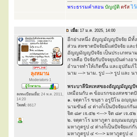
.....................................................
พระธรรมคำสอน
บัญญัติ
ตรัส
ไว้
เมื่อ:
17 ม.ค. 2025, 14:00
อีกย่างหนึ่ง อัญญมัญญปัจจัย มีทั้ง
ส่วน สหชาตปัจจัยมีแต่ปัจจัย และป
อัญญมัญญปัจจัย เป็นประเภทนามรู
กาลคือ ปัจจัยกับปัจจยุบบันต่างอาศ
อำนาจทำให้เกิดขึ้น และอุปถัมภ์ให
นาม ---> นาม. รูป ---> รูป และ น
ลุงหมาน
Moderators-1
พระบาลีนิทเทสของอัญญมัญญปัจ
เหมือนกับ ๓ ข้อแรกของสหชาตปั
ลงทะเบียนเมื่อ:
24 พ.ค. 2011,
14:20
๑. จตฺตาโร ขนฺธา อรูปิโน อญฺญ
โพสต์:
8617
นามขันธ์ ๔ ต่างก็เป็นปัจจัยแก่
จิต ๘๙ เจ.๕๒ <---> จิต ๘๙ เจ.๕๒
๒. จตฺตาโร มหาภูตา อญฺณมญฺญปจ
มหาภูตรูป ๔ ต่างก็เป็นปัจจัยแก
มหาภูตรูป ๔ <---> มหาภูตรูป ๔