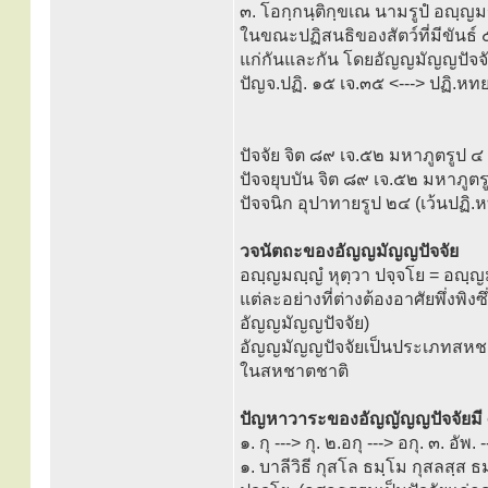
๓. โอกฺกนฺติกฺขเณ นามรูปํ อญฺญ
ในขณะปฏิสนธิของสัตว์ที่มีขันธ์ 
แก่กันและกัน โดยอัญญมัญญปัจจ
ปัญจ.ปฏิ. ๑๕ เจ.๓๕ <---> ปฏิ.หทย
ปัจจัย จิต ๘๙ เจ.๕๒ มหาภูตรูป ๔ 
ปัจจยุบบัน จิต ๘๙ เจ.๕๒ มหาภูตร
ปัจจนิก อุปาทายรูป ๒๔ (เว้นปฏิ.ห
วจนัตถะของอัญญมัญญปัจจัย
อญฺญมญฺญํ หุตฺวา ปจฺจโย = อญ
แต่ละอย่างที่ต่างต้องอาศัยพึ่งพิงซึ่ง
อัญญมัญญปัจจัย)
อัญญมัญญปัจจัยเป็นประเภทสหชาดช
ในสหชาตชาติ
ปัญหาวาระของอัญญัญญปัจจัยมี
๑. กุ ---> กุ. ๒.อกุ ---> อกุ. ๓. อัพ. 
๑. บาลีวิธี กุสโล ธมฺโม กุสลสฺส