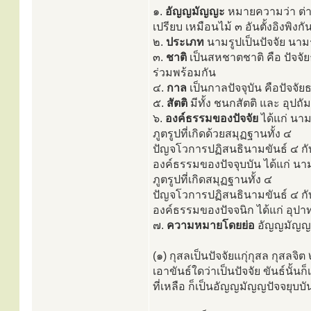
๑.
อัญญมัญญะ
หมายความว่า ต่างต้
เปรียบ เหมือนไม้ ๓ อันตั้งอิงพิงกัน
๒.
ประเภท
นามรูปเป็นปัจจัย นามร
๓.
ชาติ
เป็นสหชาตชาติ คือ ปัจจั
ร่วมพร้อมกัน
๔.
กาล
เป็นกาลปัจจุบัน คือปัจจัย
๕.
สัตติ
มีทั้ง ชนกสัตติ และ อุปถั
๖.
องค์ธรรมของปัจจัย
ได้แก่ นาม
ภูตรูปที่เกิดด้วยสมุฏฐานทั้ง ๔
ปัญจโวการปฏิสนธินามขันธ์ ๔ กั
องค์ธรรมของปัจจุบบัน ได้แก่ นาม
ภูตรูปที่เกิดสมุฏฐานทั้ง ๔
ปัญจโวการปฏิสนธินามขันธ์ ๔ กั
องค์ธรรมของปัจจนิก ได้แก่ อุปาท
๗.
ความหมายโดยย่อ
อัญญมัญญปั
(๑) กุสลเป็นปัจจัยแกุ่กุสล กุสลจ
เอาขันธ์ใดว่าเป็นปัจจัย ขันธ์นั้
ที่เหลือ ก็เป็นอัญญมัญญปัจจยุบบั