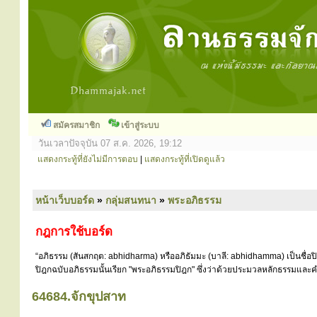
สมัครสมาชิก
เข้าสู่ระบบ
วันเวลาปัจจุบัน 07 ส.ค. 2026, 19:12
แสดงกระทู้ที่ยังไม่มีการตอบ
|
แสดงกระทู้ที่เปิดดูแล้ว
หน้าเว็บบอร์ด
»
กลุ่มสนทนา
»
พระอภิธรรม
กฎการใช้บอร์ด
“อภิธรรม (สันสกฤต: abhidharma) หรืออภิธัมมะ (บาลี: abhidhamma) เป็นชื่อ
ปิฎกฉบับอภิธรรมนั้นเรียก "พระอภิธรรมปิฎก" ซึ่งว่าด้วยประมวลหลักธรรมและคำ
64684.จักขุปสาท