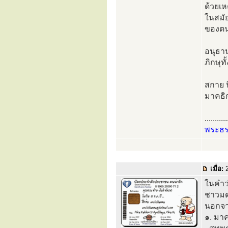
ด้วยเห
ในสมัย
ของตน
อนุธานา
ภิกษุ
สกาย น
มาคธิ
...........
พระธ
เมื่อ:
2
ในคำว
ชาวมดธ
นอกจาก
๑. มา