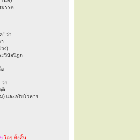
นที่)
ทามรรค
" ว่า
ทา
ปวง)
ะวินัยปิฎก
ือ
ว่า
ฺติ
หม) และอริยโวหาร
า
ไข
ใดๆ ทั้งสิ้น