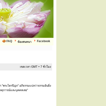
FAQ
Facebook
ห้องสนทนา
เขตเวลา GMT + 7 ชั่วโมง
ยก "พระไตรปิฎก" อภิธรรมแปลว่าธรรมอันยิ่ง
บเหตุการณ์และบุคคลเลย”