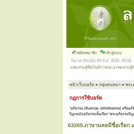
สมัครสมาชิก
เข้าสู่ระบบ
วันเวลาปัจจุบัน 09 ส.ค. 2026, 00:04
แสดงกระทู้ที่ยังไม่มีการตอบ
|
แสดงกระทู้ที
หน้าเว็บบอร์ด
»
กลุ่มสนทนา
»
พระ
กฎการใช้บอร์ด
“อภิธรรม (สันสกฤต: abhidharma) หรืออภิธ
ปิฎกฉบับอภิธรรมนั้นเรียก "พระอภิธรรมปิฎ
63265.ภาษามคธมีชื่อเรียก ๘