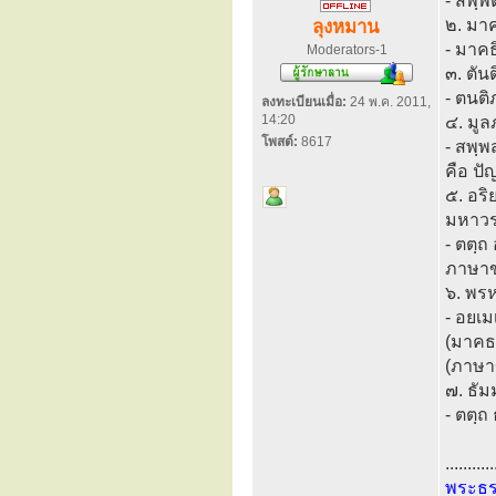
- สพฺพ
๒. มา
ลุงหมาน
- มาคธ
Moderators-1
๓. ตั
- ตนติ
ลงทะเบียนเมื่อ:
24 พ.ค. 2011,
14:20
๔. มู
โพสต์:
8617
- สพฺพ
คือ ปั
๕. อร
มหาวร
- ตตฺถ
ภาษาข
๖. พร
- อยเ
(มาคธ
(ภาษา
๗. ธั
- ตตฺถ
...........
พระธ