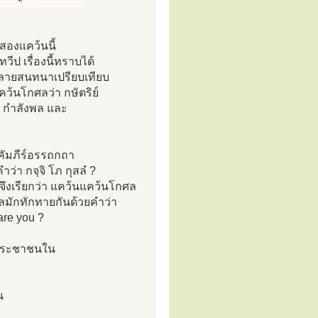
]
สองแคว้นนี้
ป เรื่องนี้ทราบได้
้งหลายสนทนาเปรียบเทียบ
ว้นโกศลว่า กษัตริย์
 กำลังพล และ
คัมภีร์อรรถกถา
า กจฺจิ โภ กุสลํ ?
 จึงเรียกว่า แคว้นแคว้นโกศล
ลมักทักทายกันด้วยคำว่า
 are you ?
ี่ประชาชนใน
น