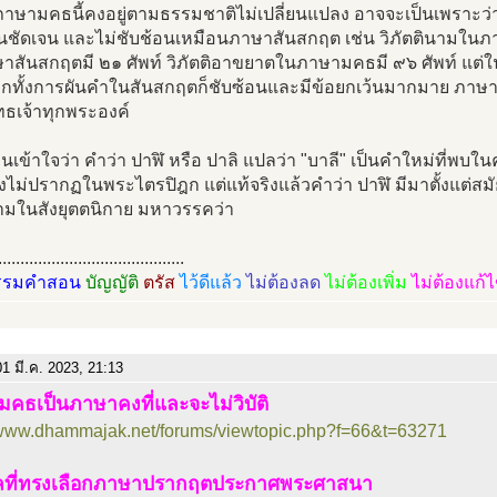
ภาษามคธนี้คงอยู่ตามธรรมชาติไม่เปลี่ยนแปลง อาจจะเป็นเพราะว่าม
นชัดเจน และไม่ชับช้อนเหมือนภาษาสันสกฤต เช่น วิภัตตินามในภา
าสันสกฤตมี ๒๑ ศัพท์ วิภัตติอาขยาตในภาษามคธมี ๙๖ ศัพท์ แต่
 อีกทั้งการผันคำในสันสกฤตก็ชับซ้อนและมีข้อยกเว้นมากมาย ภา
ทธเจ้าทุกพระองค์
นเข้าใจว่า คำว่า ปาฬิ หรือ ปาลิ แปลว่า "บาลี" เป็นคำใหม่ที่พบใน
่งไม่ปรากฏในพระไตรปิฎก แต่แท้จริงแล้วคำว่า ปาฬิ มีมาตั้งแต่ส
ามในสังยุตตนิกาย มหาวรรคว่า
..........................................
รรมคำสอน
บัญญัติ
ตรัส
ไว้ดีแล้ว
ไม่ต้องลด
ไม่ต้องเพิ่ม
ไม่ต้องแก้
1 มี.ค. 2023, 21:13
คธเป็นภาษาคงที่และจะไม่วิบัติ
//www.dhammajak.net/forums/viewtopic.php?f=66&t=63271
ผลที่ทรงเลือกภาษาปรากฤตประกาศพระศาสนา