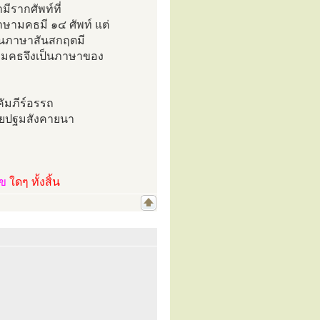
ีรากศัพท์ที่
ษามคธมี ๑๔ ศัพท์ แต่
ในภาษาสันสกฤตมี
ษามคธจึงเป็นภาษาของ
คัมภีร์อรรถ
มัยปฐมสังคายนา
ไข
ใดๆ ทั้งสิ้น