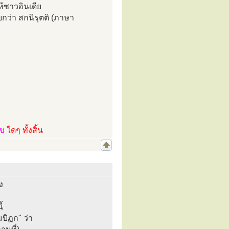
้ซาวอินเดีย
กว่า สกนิรุตติ (ภาษา
ไข
ใดๆ ทั้งสิ้น
ง
้
ิฏก" ว่า