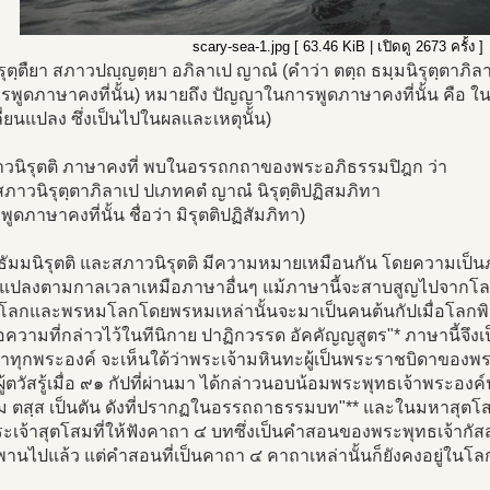
scary-sea-1.jpg [ 63.46 KiB | เปิดดู 2673 ครั้ง ]
รุตฺตืยา สภาวปญฺญตฺยา อภิลาเป ญาณํ (คำว่า ตตฺถ ธมฺมนิรุตฺตาภิ
ารพูดภาษาคงที่นั้น) หมายถึง ปัญญาในการพูดภาษาคงที่นั้น คือ ใน
ลี่ยนแปลง ซึ่งเป็นไปในผลและเหตุนั้น)
าวนิรุตติ ภาษาคงที่ พบในอรรถกถาของพระอภิธรรมปิฎก ว่า
สภาวนิรุตฺตาภิลาเป ปเภทคตํ ญาณํ นิรุตฺติปฏิสมภิทา
ูดภาษาคงที่นั้น ชื่อว่า มิรุตติปฏิสัมภิทา)
า ธัมมนิรุตติ และสภาวนิรุตติ มีความหมายเหมือนกัน โดยความเป็น
ยนแปลงตามกาลเวลาเหมือภาษาอื่นๆ แม้ภาษานี้จะสาบสูญไปจากโลกม
โลกและพรหมโลกโดยพรหมเหล่านั้นจะมาเป็นคนต้นกัปเมื่อโลกพินาส
อความที่กล่าวไว้ในทีนิกาย ปาฏิกวรรด อัคคัญญสูตร"* ภาษานี้จึ
้าทุกพระองค์ จะเห็นใด้ว่าพระเจ้ามหินทะผู้เป็นพระราชบิดาของพ
ผู้ตวัสรู้เมื่อ ๙๑ กัปที่ผ่านมา ได้กล่าวนอบน้อมพระพุทธเจ้าพระอ
โม ตสฺส เป็นตัน ดังที่ปรากฏในอรรถถาธรรมบท"** และในมหาสุตโสม
เจ้าสุตโสมที่ให้ฟังคาถา ๔ บทซึ่งเป็นคำสอนของพระพุทธเจ้ากัสสป
พานไปแล้ว แต่คำสอนที่เป็นคาถา ๔ คาถาเหล่านั้นก็ยังคงอยู่ในโล