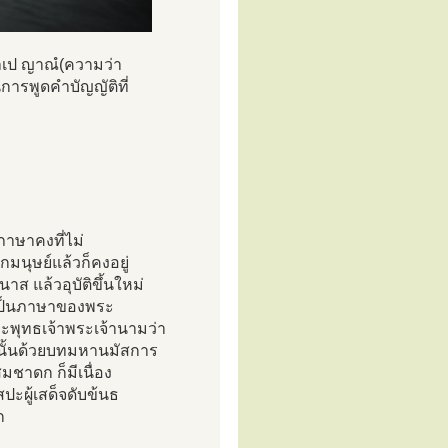
ลาเป ญาณํ(ความว่า
การพูดคำบัญญัติที่
ภาษาคงที่ไม่
นุษย์แล้วก็คงอยู่
 แล้วอุบัติขึ้นใหม่
งเป็นภาษาของพระ
ระพุทธเจ้าพระเจ้านามว่า
งค์นั้นด้วยบทมหานมัสการ
ชาดก ก็มีเนื่อง
ะผู้เสด็จดับข้นธ
ก