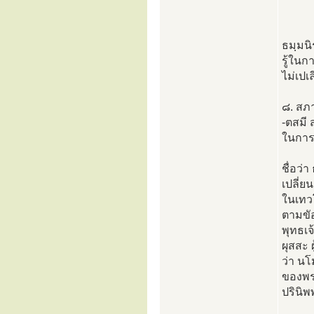
ธมฺมนิ
รู้ในก
ไม่เปเ
๘. สภ
-ตสมี 
ในการพ
ชื่อว่
เปลี่
ในเทว
ตามขั
พุทธเจ
ผุสสะ 
ว่า น
ของพระ
ปรินิพ