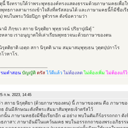
ตุนี้ จึงทราบใด้ว่าพระพุทธองค์ทรงแสดงธรรมด้วยภาษามคธเพื่อให
พุทธกาลสามารถเข้าใจสิ่งที่ตรัสสอนได้ และภาษามคธนี้ก็มีชื่อเรีย
) พบในพระวินัยปิฎก จูฬวรรค ดังข้อความว่า
มิ ภิกฺขเว สกาย นิรุตฺติยา พุทฺธวจนํ ปริยาปุณิตุ๋ "
ทั้งหลาย เราอนุญาตให้เล่าเรียนพุทธวจนะด้วยภาษาของตน
ิรุตติยาติ เอตฺถ สกา นิรุตติ นาม สมฺมาสมฺพุทฺเธน วุตฺตปฺปกาโร
กโวหาโร.
..........................................
รรมคำสอน
บัญญัติ
ตรัส
ไว้ดีแล้ว
ไม่ต้องลด
ไม่ต้องเพิ่ม
ไม่ต้องแก้
5 ก.พ. 2023, 14:45
่า สกาย นิรุตฺติยา (ด้วยภาษาของตน) นี้ ภาษาของตน คือ ภาษาขอ
 อันมีลักษณะดังที่พระสัมมาสัมพุทธเจ้าตรัสไว้
นั้น ภาษามคธยังมีชื่อเรียกอีก ๘ อย่าง พบในตัมภีร์อรรถกถา ดังนี
คธภาสา: ภาษาอันมีในแคว้นมคธ พบในอรรถกถาของพระอภิธรรมบ