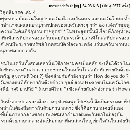
maxresdefault.jpg [ 54.93 KiB | เปิดดู 2677 ครั้ง 
วิสุทธิมรรค เล่ม 4
ยพุทธกาลมีแคว้นใหญ่ ๒ แควัน คือ แควันมคธ และแควันโกศล ทั้ง
าอำนาจแผ่แสนยานุภาพปกครองแควันต่างๆ กว่า ๒๐ แห่งทั่วชมพูทวี
ความในคัมภีร์อุทาน ราชสูตร""* ในพระสูตรนั้นมีเรื่องที่ภิกษุทั
้าพิมพิสารที่ปกครองแคว้นมคธกับพระเจ้าปเสนทิโกศลที่ปกครองแค
ค์ไหนมีพระราชทรัพย์ โภคสมบัติ ท้องพระคลัง แว่นแคว้น พาหนะ
นุภาพมากกว่ากัน
ชนในแคว้นทั้งสองเหล่านั้นใช้ภาษามคธเป็นหลัก จะเห็นได้ว่า ใน
ักขันธวรรค" กล่าวว่า ประชาชนในแคว้นโกศลมักทักทายกันด้วยคำว่
ู้เจริญ สุขภาพดีใหม ?) ซึ่งคล้ายกับคำอังกฤษว่า How do you do ?
ควันของตนที่ทักทายกันด้วยคำว่า กุลลํ ส่วนประชาชนในแควันโกศ
ชมนียํ. กจฺจิ ยาปนียํ ? (สบายดีไหม ?) ซึ่งคล้ายกับคำอังกฤษว่า How
ควันทั้งสองปกครองเมืองต่างๆ ทั่วชมพูทวีปเช่นนี้ จึงเป็นธรรมดาท
หล่านั้นต้องสื่อสารกันด้วยภาษากลาง ซึ่งก็คือภาษามคธนั่นเอง
ษที่เป็นภาษากลางของประเทศมหาอำนาจฝังตะวันตกในปัจจุบัน
รรมด้วยภาษากลางอันเป็นภาษาที่คนส่วนใหญ่เข้าใจกันในสมัยนั้