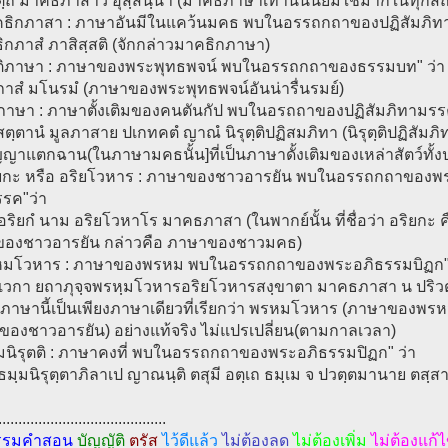
ตฺถ มาคธภาสาว อุสฺสนฺนา (มาคธภาษาเท่านั้นนิยมใช้มากในทุกสถา
คธิกภาสา : ภาษาอันมีในแคว้นมคธ พบในอรรถกถาของปฏิสัมภิ
ิกภาสํ ภาสิสฺสติ (จักกล่าวมาคธิกภาษา)
นติภาษา : ภาษาของพระพุทธพจน์ พบในอรรถกถาของธรรมบท" ว่า
ภาสํ มโนรมํ (ภาษาของพระพุทธพจน์อันน่ารื่นรมย์)
ลภาษา : ภาษาตั้งเติมของคนตันกัป พบในอรถถาของปฏิสัมภิทามรรค
สตฺตานํ มูลภาสาย ปเกทคตํ ญาณํ นิรุตฺติปฏิสมภิทา (นิรุตฺติปฏิสัมภิ
ญญาแตกฉาน(ในภาษามคธนั้น]ที่เป็นภาษาดั้งเติมของเหล่าสัตว์ทั้ง
ิยกะ หรือ อริยโวหาร : ภาษาของชาวอารยัน พบในอรรถกถาของพร
รค"ว่า
 อริยกํ นาม อริยโวหาโร มาคธภาสา (ในพากย์นั้น ที่ชื่อว่า อริยกะ ค
องชาวอารยัน กล่าวคือ ภาษาของชาวมคธ)
หมโวหาร : ภาษาของพรหม พบในอรรถกถาของพระอภิธรรมบิฏก" 
มเวกา ยถาภุจฺจพรหฺมโวหารอริยโวหารสงฺขาตา มาคธภาสา น ปริวต
ภาษานี้เป็นเพียงภาษาเดียวที่เรียกว่า พรหมโวหาร (ภาษาของพร
ของชาวอารยัน) อย่างแท้จริง ไม่แปรเปลี่ยน(ตามกาลเวลา)
มมนิรุตติ : ภาษาคงที่ พบในอรรถกถาของพระอภิธรรมปิฏก" ว่า
 ธมฺมนิรุตฺตาภิลาเป ญาณนฺติ ตสุมี อตฺเถ ธมฺเม จ ปวตฺตมานาย ตสฺส
..........................................
รรมคำสอน
บัญญัติ
ตรัส
ไว้ดีแล้ว
ไม่ต้องลด
ไม่ต้องเพิ่ม
ไม่ต้องแก้