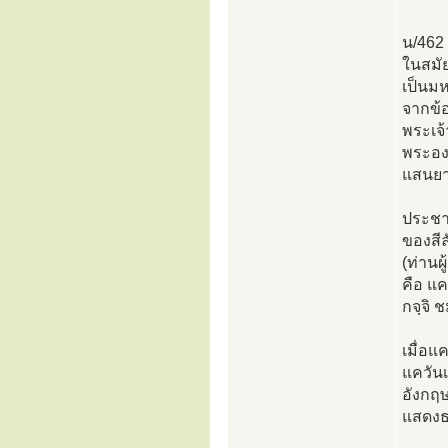
น/462 
ในสมั
เป็นมห
จากข้อ
พระเจ
พระอง
แสนยา
ประชา
ของสีล
(ท่านผ
คือ แ
กจฺจิ 
เมื่อแ
แควันเ
อังกฤ
แสดงธ