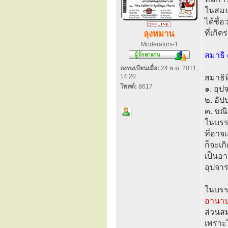
ในสมถะ
ได้ชื่
ที่เกิ
ลุงหมาน
Moderators-1
สมาธิ
ลงทะเบียนเมื่อ:
24 พ.ค. 2011,
14:20
สมาธิที
โพสต์:
8617
๑. อุป
๒. อัป
๓. ขณิ
ในบรร
ที่อาจ
ก็จะเก
เป็นอา
อุปจาร
ในบรร
อานาป
ส่วนสม
เพราะไ