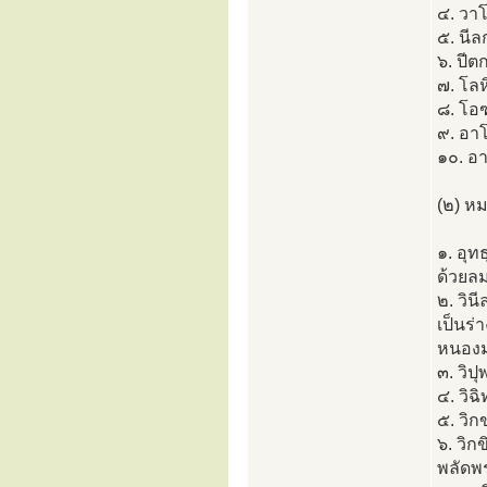
๔. วาโ
๕. นีลก
๖. ปีตก
๗. โลห
๘. โอ
๙. อาโ
๑๐. อ
(๒) ห
๑. อุท
ด้วยลม
๒. วิน
เป็นร่
หนองมา
๓. วิป
๔. วิ
๕. วิก
๖. วิก
พลัด