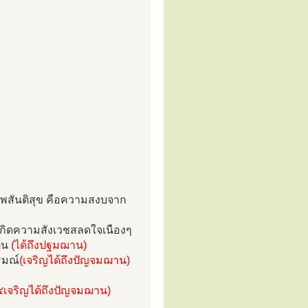
าพสันติสุข คือความสงบจาก
กิดความสังเวชสลดใจเนืองๆ
ต้น
(ได้ถึงปฐมฌาน)
รมณ์
(เจริญได้ถึงปัญจมฌาน)
๔เจริญได้ถึงปัญจมฌาน)