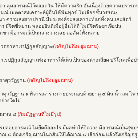
ตา คุมอารมณ์ไว้ตลอดวัน ให้มีความรัก อันเนื่องด้วยความปรารถนา
ณ์ เมตตาสงเคราะห์ผู้อื่นให้พ้นทุกข์ ไม่เลือกชั้นวรรณะ
ุณา ความสงสารปรานี มีประสงค์จะสงเคราะห์แก่ทั้งคนและสัตว์
ตา มีจิตชื่นบาน พลอยยินดีเมื่อผู้อื่นได้ดี ไม่มีจิตริษยาเจือปน
บกขา มีอารมณ์เป็นกลางวางเฉย ต่อสัตว์ทั้งหลาย
มวดอาหาเรปฏิกูลสัญญา๑
(เจริญไม่ถึงปฐมฌาน)
าเรปฏิกูลสัญญา เพ่งอาหารให้เห็นเป็นของน่าเกลียด บริโภคเพื่อบ
ุธาตุววัฏฐาน
(เจริญไม่ถึงปฐมฌาน)
ธาตุววัฏฐาน ๑ พิจารณาร่างกายประกอบด้วยธาตุ ๔ ดิน น้ำ ลม ไฟ ที
ย่างใดไม่
ปฌาณ ๔
(กัมมัฏฐานที่ไม่มีรูป)
รปล่อยอารมณ์ ไม่ยึดถืออะไร มีผลทำให้จิตว่าง มีอารมณ์เป็นสุขปร
าณ ๔ ต้องเจริญฌานในกสินให้ได้ฌาณ ๔ เสียก่อน แล้วจึงเจริญอ