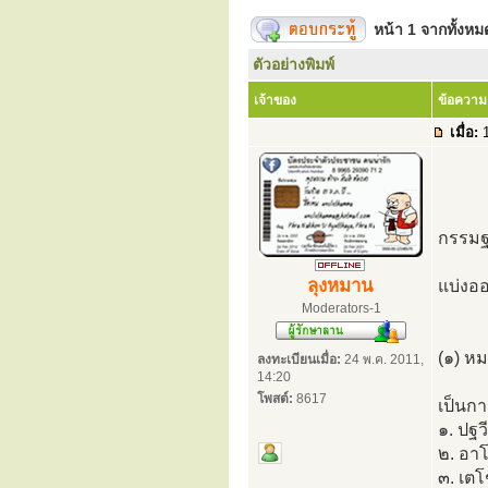
หน้า
1
จากทั้งห
ตัวอย่างพิมพ์
เจ้าของ
ข้อความ
เมื่อ:
1
กรรมฐา
ลุงหมาน
แบ่งออ
Moderators-1
(๑) ห
ลงทะเบียนเมื่อ:
24 พ.ค. 2011,
14:20
โพสต์:
8617
เป็นกา
๑. ปฐว
๒. อาโ
๓. เตโ