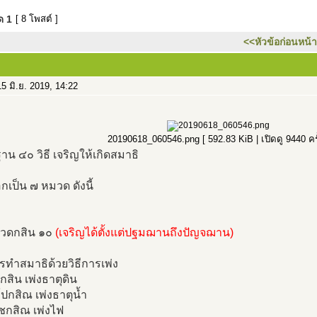
มด
1
[ 8 โพสต์ ]
<<หัวข้อก่อนหน้า
5 มิ.ย. 2019, 14:22
20190618_060546.png [ 592.83 KiB | เปิดดู 9440 ครั
น ๔๐ วิธี เจริญให้เกิดสมาธิ
กเป็น ๗ หมวด ดังนี้
มวดกสิน ๑๐
(เจริญได้ตั้งแต่ปฐมฌานถึงปัญจฌาน)
รทำสมาธิด้วยวิธีการเพ่ง
ีกสิน เพ่งธาตุดิน
ปกสิณ เพ่งธาตุน้ำ
ชกสิณ เพ่งไฟ