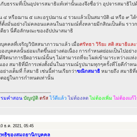
กับธรรมที่เป็นอุปจารสมาธิแท้เท่านั้นเองจึงชื่อว่า อุปจารสมาธิไปด
 ๔ หรือฌาน ๕ และอรูปฌาน ๔ รวมแล้วเป็นสมาบัติ ๘ หรือ ๙ ได้ช
ี่ตั้งมั่นอย่างไม่คลอนแคลนในอารมณ์ทั้งหลายมีกสิณเป็นต้น ราวก
ีเดียว นี่คือลักษณะของอัปปนาสมาธิ
บุคคลที่เจริญวิปัสสนาภาวนาแล้ว เมื่อ
ศรัทธา วิริยะ สติ สมาธิแล
องบุคคลนั้นย่อมเกิดขึ้นอย่างต่อเนื่อง การกำหนดย่อมเป็นไปอย่า
ที่จิตนาการยึดอารมณ์นั้นๆ ไม่สามารถที่จะโผล่เข้ามาระหว่างแห่ง
้นเอง สมาธิที่มีการเพ่งตั้งมั่นในอารมณ์รูปนามทุกๆครั้งที่โยคีก
ย่างเต็มที่ ก็สมาธิ เช่นนี้ท่านเรียกว่า
ขณิกสมาธิ
หมายถึง สมาธิที่ตั
่จิตอยู่ในการกำหนดเท่านั้น
..........................................
รรมคำสอน
บัญญัติ
ตรัส
ไว้ดีแล้ว
ไม่ต้องลด
ไม่ต้องเพิ่ม
ไม่ต้องแก้
0 ธ.ค. 2021, 05:45
ิสุทธิของสมถยานิกบุคคล