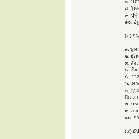
๗. หตว
๘. โลห
๙. ปุฬ
๑๐. อั
(๓) อ
๑. พุ
๒. ธั
๓. สั
๔. สีล
๕. จา
๖. เท
๗. อุ
กิเลส 
๘. มร
๙. กา
๑๐. อ
(๔) อ