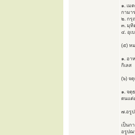
๑. เมต
กามารม
๒. กร
๓. มุทิ
๔. อุเ
(๕) ห
๑. อาห
กิเลส
(๖) จต
๑. จตุ
ตนแต่อ
๗.อรู
เป็นกา
อรูปฌ