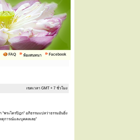
FAQ
Facebook
ห้องสนทนา
เขตเวลา GMT + 7 ชั่วโมง
ยก "พระไตรปิฎก" อภิธรรมแปลว่าธรรมอันยิ่ง
บเหตุการณ์และบุคคลเลย”