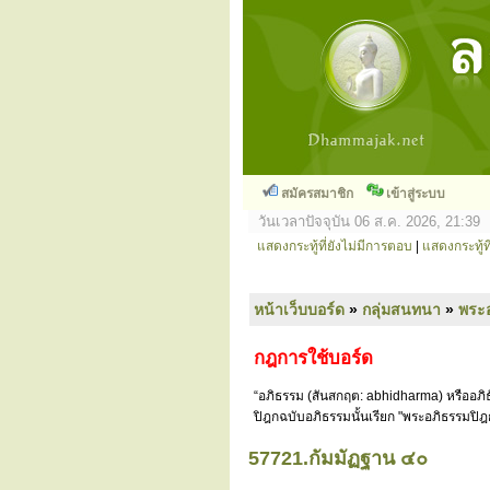
สมัครสมาชิก
เข้าสู่ระบบ
วันเวลาปัจจุบัน 06 ส.ค. 2026, 21:39
แสดงกระทู้ที่ยังไม่มีการตอบ
|
แสดงกระทู้ที
หน้าเว็บบอร์ด
»
กลุ่มสนทนา
»
พระ
กฎการใช้บอร์ด
“อภิธรรม (สันสกฤต: abhidharma) หรืออภิธ
ปิฎกฉบับอภิธรรมนั้นเรียก "พระอภิธรรมปิฎ
57721.กัมมัฏฐาน ๔๐