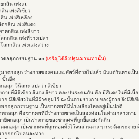
ยกสิน เพ่งลม
สิน เพ่งสีเขียว
สิน เพ่งสีเหลือง
ิตกสิณ เพ่งสีแดง
ฑาตกสิณ เพ่งสีขาว
ลกกสิณ เพ่งที่ว่างเปล่า
าโลกกสิณ เพ่งแสงสว่าง
มวดอสุภกรรมฐาน ๑๐
(เจริญได้ถึงปฐมฌานเท่านั้น)
ธุมาตกอสุภ ร่างกายของคนและสัตว์ที่ตายไปแล้ว นับแต่วันตายเป็น
 ขึ้นอืด
ีลกอสุภ วีนีลกะ แปลว่า สีเขียว
างกายที่มีสีเขียว สีแดง สีขาว คละปนระคนกัน คือ มีสีแดงในที่มีเนื้
ก มีสีเขียวในที่มีผ้าคลุมไว้ ฉะนั้นตามร่างกายของผู้ตาย จึงมีสีเ
ุพพกอสุภกรรมฐาน เป็นซากศพที่มีน้ำเหลืองไหลอยู่เป็นปกติ
ฉิททกอสุภ คือซากศพที่มีร่างกายขาดเป็นสองท่อนในท่ามกลางกาย
ขายิตกอสุภ เป็นร่างกายของซากศพที่ถูกยื้อแย่งกัดกิน
ขิตตกอสุภ เป็นซากศพที่ถูกทอดทิ้งไว้จนส่วนต่าง ๆ กระจัดกระจาย 
พรากออกไปคนละทาง