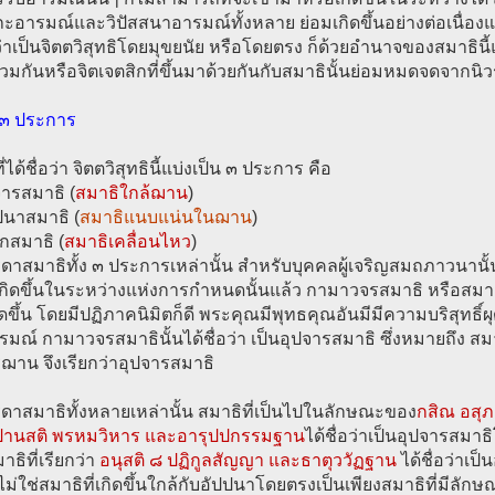
อารมณ์และวิปัสสนาอารมณ์ทั้งหลาย ย่อมเกิดขึ้นอย่างต่อเนื่อง
อว่าเป็นจิตตวิสุทธิโดยมุขยนัย หรือโดยตรง ก็ด้วยอำนาจของสมาธินี้
ดร่วมกันหรือจิตเจตสิกที่ขึ้นมาด้วยกันกับสมาธินั้นย่อมหมดจดจากนิ
 ๓ ประการ
่ได้ชื่อว่า จิตตวิสุทธินี้แบ่งเป็น ๓ ประการ คือ
จารสมาธิ (
สมาธิใกล้ฌาน
)
ปนาสมาธิ (
สมาธิแนบแน่นในฌาน
)
กสมาธิ (
สมาธิเคลื่อนไหว
)
ดาสมาธิทั้ง ๓ ประการเหล่านั้น สำหรับบุคคลผู้เจริญสมถภาวนานั
เกิดขึ้นในระหว่างแห่งการกำหนดนั้นแล้ว กามาวจรสมาธิ หรือสมา
ิดขึ้น โดยมีปฏิภาคนิมิตก็ดี พระคุณมีพุทธคุณอันมีมีความบริสุทธิ์ผุดผ
รมณ์ กามาวจรสมาธินั้นได้ชื่อว่า เป็นอุปจารสมาธิ ซึ่งหมายถึง สมาธิ
ฌาน จึงเรียกว่าอุปจารสมาธิ
ดาสมาธิทั้งหลายเหล่านั้น สมาธิที่เป็นไปในลักษณะของ
กสิณ อสุ
านสติ พรหมวิหาร และอารุปปกรรมฐาน
ได้ชื่อว่าเป็นอุปจารสมา
าธิที่เรียกว่า
อนุสติ ๘ ปฏิกูลสัญญา และธาตุววัฏฐาน
ได้ชื่อว่าเ
ม่ใช่สมาธิที่เกิดขึ้นใกล้กับอัปปนาโดยตรงเป็นเพียงสมาธิที่มีล