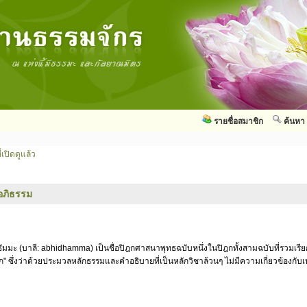
รายชื่อสมาชิก
ค้นหา
่เปิดดูแล้ว
อภิธรรม
ัมมะ (บาลี: abhidhamma) เป็นชื่อปิฎกศาสนาพุทธฉบับหนึ่งในปิฎกทั้งสามฉบับที่รวมเรี
ก" ซึ่งว่าด้วยประมวลหลักธรรมและคำอธิบายที่เป็นหลักวิชาล้วนๆ ไม่มีความเกี่ยวข้องกั