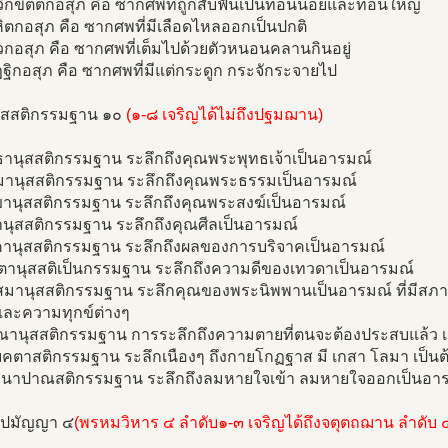
ิกขิตตกอสุภ คือ ซากศพที่ถูกสับฟันเป็นท่อนน้อยและท่อนใหญ่
ิตกอสุภ คือ ซากศพที่มีเลือดไหลออกเป็นปกติ
ุวกอสุภ คือ ซากศพที่เต็มไปด้วยตัวหนอนคลานกินอยู่
ฏฐิกอสุภ คือ ซากศพที่มีแต่กระดูก กระจักระจายไป
นุสสติกรรมฐาน ๑๐
(๑-๘ เจริญได้ไม่ถึงปฐมฌาน)
ทธานุสสติกรรมฐาน ระลึกถึงคุณพระพุทธเจ้าเป็นอารมณ์
มมานุสสติกรรมฐาน ระลึกถึงคุณพระธรรมเป็นอารมณ์
งฆานุสสติกรรมฐาน ระลึกถึงคุณพระสงฆ์เป็นอารมณ์
านุสสติกรรมฐาน ระลึกถึงคุณศีลเป็นอารมณ์
คานุสสติกรรมฐาน ระลึกถึงผลของการบริจาคเป็นอารมณ์
วตานุสสติเป็นกรรมฐาน ระลึกถึงความดีของเทวดาเป็นอารมณ์
ปสมานุสสติกรรมฐาน ระลึกคุณของพระนิพพานเป็นอารมณ์ ที่มีสภ
และความทุกข์ต่างๆ
ณานุสสติกรรมฐาน การระลึกถึงความตายที่ตนจะต้องประสบแล้ว เ
ยคตาสติกรรมฐาน ระลึกเนืองๆ ถึงกายโกฏฐาส มี เกสา โลมา เป็น
านาปาณสติกรรมฐาน ระลึกถึงลมหายใจเข้า ลมหายใจออกเป็นอา
ัปปมัญญา ๔
(พรหมวิหาร ๔ ลำดับ๑-๓ เจริญได้ถึงจตุตถฌาน ลำดับ 