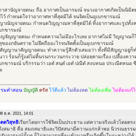
กาสานัญจายตนะ ถือ อากาศเป็นอารมณ์ จนวงอากาศเกิดเป็นนิมิตย่
ว้ กำหนดใจว่าอากาศหาที่สุดมิได้ จนจิตเป็นอุเบกขารมณ์
ญาณัญจายตนะ กำหนดวิญญาณหาที่สุดมิได้ ทิ้งอากาศและรูปทั้งหม
ุเบกขารมณ์
กิญจัญญายตนะ กำหนดความไม่มีอะไรเลย อากาศไม่มี วิญญาณก็ไม่ม
ตุของภยันตราย ไม่ยึดถืออะไรจนจิตตั้งเป็นอุเบกขารมณ์
สัญญานาสัญญายตนะ ทำความรู้สึกตัวเสมอว่า ทั้งที่มีสัญญาอยู่ก็
าว ร้อนก็รู้แต่ไม่ดิ้นรนกระวนกระวาย ปล่อยตามเรื่อง เปลื้องคว
เบกขารมณ์ บริกรรมว่า เอตํ สนฺตํ เอตํ ปณีตํ สงบหนอ ประณีตหนอ
ต
..........................................
รรมคำสอน
บัญญัติ
ตรัส
ไว้ดีแล้ว
ไม่ต้องลด
ไม่ต้องเพิ่ม
ไม่ต้องแก้
8 ธ.ค. 2021, 14:01
ิตตวิสุทธิ
เรียกโดยการใช้จิตเป็นประธาน แต่ความจริงแล้วโดยตรง
ึงสมาธิ คือ สมถสมาธิและวิปัสสนามีความแก่กล้าพอ นิวรณธรรมห
ารรับอารมณ์นั้นๆ ก็ไม่สามารถที่จะเข้ามาหรือเกิดขึ้นในระหว่างได้ สมา