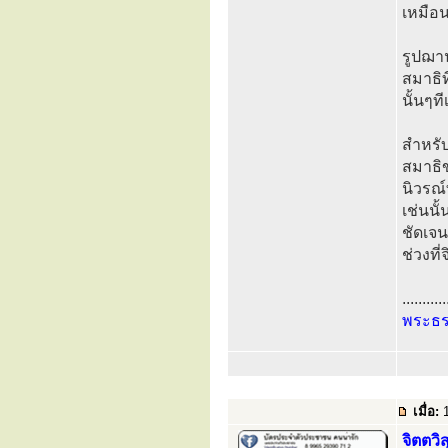
เหมือน
รูปฌาน
สมาธิท
นั้นๆท
สำหรับ
สมาธิข
นิวรณ์
เช่นนั
ชัดเจนอ
ช่วงที
...........
พระธ
เมื่อ:
1
จิตตว