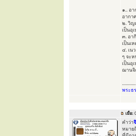
๑.. อา
อากาศไ
๒. วิญ
เป็นอ
๓. อา
เป็นเห
๔. เนว
ๆ จะหน
เป็นอุ
ฌานจิ
...........
พระธ
เมื่อ:
0
คำว่า
จ
หมายถ
ที่มีก