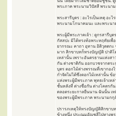
นั้น โดยมากโลมชาติย่อมชูชัน. ดูก
พระภาค พระนามวิปัสสี พระนามส
พระสารีบุตร : อะไรเป็นเหตุ อะ
พระนามโกนาคมนะ และพระนามกั
พระผู้มีพระภาคเจ้า : ดูกรสาร
กัสสปะ มิได้ทรงท้อพระหฤทัยเพื
ยากรณะ คาถา อุทาน อิติวุตตกะ 
มาก สิกขาบทก็ทรงบัญญัติ ปาติโ
เหล่านั้น เพราะอันตรธานแห่งสาวกผ
กัน ต่างชาติกัน ออกบวชจากตระก
บุตร ดอกไม้ต่างพรรณที่เขากองไว้
กำจัดไม่ได้ซึ่งดอกไม้เหล่านั้น 
แห่งพระผู้มีพระภาค พุทธเจ้าเหล่
ชั้นหลังที่ ต่างชื่อกัน ต่างโคต
ตลอดระยะกาลยืนนาน ฉันนั้น เหมือ
ของพระผู้มีพระภาค พระนามกก
ปรารภเหตุให้ทรงบัญญัติสิกขาบท
ข้างหนึ่ง ประณมอัญชลีไปทางพระผ