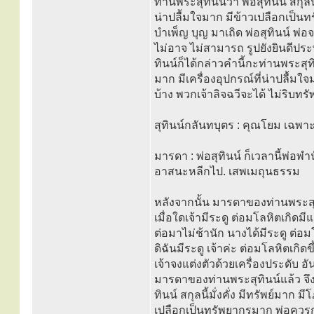
ท่านพระสุทินน์ว่า พ่อสุทินน์ สกุล
น่าปลื้มใจมาก มีข้าวเปลือกเป็
บำเพ็ญ บุญ มาเถิด พ่อสุทินน์ พ
ไม่อาจ ไม่สามารถ รูปยังยินดีปร
ทินน์ก็ได้กล่าวคำนี้กะท่านพระสุทิ
มาก มีเครื่องอุปกรณ์ที่น่าปลื้มใจ
บ้าง พวกเจ้าลิจฉวีจะได้ ไม่ริบทรั
สุทินน์กลันทบุตร : คุณโยม เฉพาะเ
มารดา : พ่อสุทินน์ ก็เวลานี้พ่อพ
อาสนะหลีกไป. เสพเมถุนธรรม
หลังจากนั้น มารดาของท่านพระสุทิ
เมื่อใดเจ้ามีระดู ต่อมโลหิตเกิดม
ต่อมาไม่ช้านัก นางได้มีระดู ต่อ
ดิฉันมีระดู เจ้าค่ะ ต่อมโลหิตเกิ
เจ้าจงแต่งตัวด้วยเครื่องประดับ อ
มารดาของท่านพระสุทินน์แล้ว จึง
ทินน์ สกุลนี้มั่งคั่ง มีทรัพย์มาก
เปลือกเป็นทรัพยากรมาก พ่อควรก