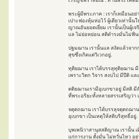
เวรัญชพราหมณ์ : ท่านพระโคดม 
พระผู้มีพระภาค : เราก็เหมือนอย
เปาะฟองหุ้มห่อไว้ ผู้เดียวเท่าน
ญาณอันยอดเยี่ยม เรานั้นเป็นผู้เ
แล ไม่ย่อหย่อน สติดำรงมั่นไม่ฟั่น
ปฐมฌาน เรานั้นแล สงัดแล้วจากก
สุขซึ่งเกิดแต่วิเวกอยู่.
ทุติยฌาน เราได้บรรลุทุติยฌาน มี
เพราะวิตก วิจาร สงบไป มีปีติ และส
ตติยฌานเรามีอุเบกขาอยู่ มีสติ 
ที่พระอริยะทั้งหลายสรรเสริญว่า เป็นผ
จตุตถฌาน เราได้บรรลุจตุตถฌาน ไ
อุเบกขา เป็นเหตุให้สติบริสุทธิ์อยู่.
บุพเพนิวาสานุสสติญาณ เรานั้น เมื
แก่การงาน ตั้งมั่น ไม่หวั่นไหว อย