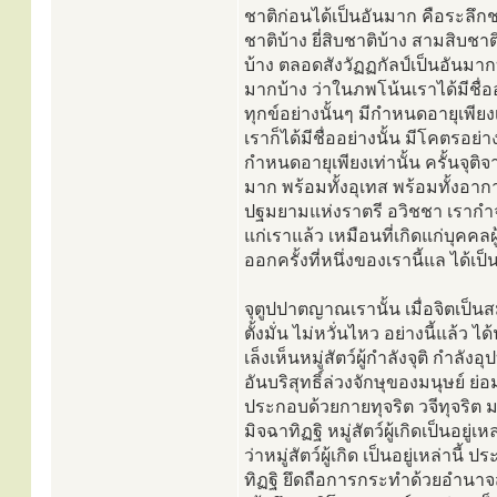
ชาติก่อนได้เป็นอันมาก คือระลึกชา
ชาติบ้าง ยี่สิบชาติบ้าง สามสิบชาต
บ้าง ตลอดสังวัฏฏกัลป์เป็นอันมาก
มากบ้าง ว่าในภพโน้นเราได้มีชื่ออ
ทุกข์อย่างนั้นๆ มีกำหนดอายุเพียง
เราก็ได้มีชื่ออย่างนั้น มีโคตรอย่
กำหนดอายุเพียงเท่านั้น ครั้นจุติ
มาก พร้อมทั้งอุเทส พร้อมทั้งอาก
ปฐมยามแห่งราตรี อวิชชา เรากำจั
แก่เราแล้ว เหมือนที่เกิดแก่บุคค
ออกครั้งที่หนึ่งของเรานี้แล ได
จุตูปปาตญาณเรานั้น เมื่อจิตเป็นส
ตั้งมั่น ไม่หวั่นไหว อย่างนี้แล้ว 
เล็งเห็นหมู่สัตว์ผู้กำลังจุติ กำล
อันบริสุทธิ์ล่วงจักษุของมนุษย์ ย่อมรู
ประกอบด้วยกายทุจริต วจีทุจริต 
มิจฉาทิฏฐิ หมู่สัตว์ผู้เกิดเป็นอยู
ว่าหมู่สัตว์ผู้เกิด เป็นอยู่เหล่าน
ทิฏฐิ ยึดถือการกระทำด้วยอำนาจสัม