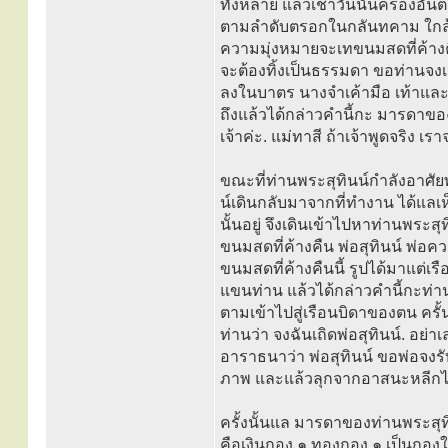
ทั้งหลาย แล้วเช้าวันนั้นครองอ
ตามลำดับตรอกในกลันทคาม ใกล้จะ
ความมุ่งหมายจะเทขนมสดที่ค้างคืน
จะต้องทิ้งเป็นธรรมดา ขอท่านจงเก
ลงในบาตร นางจำเค้ามือ เท้าและ 
ถึงแล้วได้กล่าวคำนี้กะ มารดาข
เจ้าค่ะ. แม่ทาสี ถ้าเจ้าพูดจริง 
ขณะที่ท่านพระสุทินน์กำลังอาศัย
น์เดินกลับมาจากที่ทำงาน ได้แลเ
นั้นอยู่ จึงเดินเข้าไปหาท่านพระสุทิ
ขนมสดที่ค้างคืน พ่อสุทินน์ พ่อค
ขนมสดที่ค้างคืนนี้ รูปได้มาแต่เ
แขนท่าน แล้วได้กล่าวคำนี้กะท่านว
ตามเข้าไปสู่เรือนบิดาของตน ครั้
ท่านว่า จงฉันเถิดพ่อสุทินน์. อย่
อาราธนาว่า พ่อสุทินน์ ขอพ่อจงรั
ภาพ และแล้วลุกจากอาสนะหลีกไป
ครั้งนั้นแล มารดาของท่านพระสุทิ
คือเงินกอง ๑ ทองกอง ๑ เป็นกองใหญ่ 