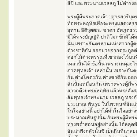
สิขี และพระนามเวสสภู ไม่ดำรงอย
พระผู้มีพระภาคเจ้า : ดูกรสารีบ
ท้อพระหฤทัยเพื่อจะทรงแสดงธรร
อุทาน อิติวุตตกะ ชาดก อัพภูตธร
มิได้ทรงบัญญัติ ปาติโมกข์ก็มิไ
นั้น เพราะอันตรธานแห่งสาวกผู้ตรั
ต่างชาติกัน ออกบวชจากตระกูลต่า
ดอกไม้ต่างพรรณที่เขากองไว้บนพื้
เหล่านั้นได้ ข้อนั้น เพราะเหตุอ
ภาคพุทธเจ้า เหล่านั้น เพราะอันตร
กัน ต่างโคตรกัน ต่างชาติกัน อ
ฉันนั้นเหมือนกัน เพราะพระผู้มี
สาวกด้วยพระหฤทัย แล้วทรงสั่งสอ
สัมพุทธเจ้าพระนาม เวสสภู ทรงก
ประมาณ พันรูป ในไพรสนฑ์อันน่าพึ
ในใจอย่างนี้ อย่าได้ทำในใจอย่างนั้
ประมาณพันรูปนั้น อันพระผู้มีพร
ทรงพร่ำสอนอยู่อย่างนั้น ได้หลุ
อันน่าพึงกลัวนั้นซิ เป็นถิ่นที่น่า