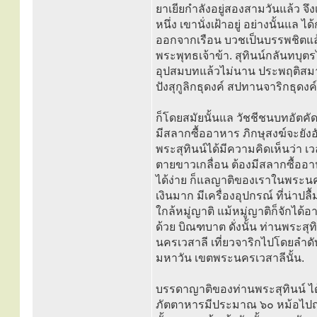
ยาเยียกำลังอยู่สองสามวันแล้ว จึง
หนึ่ง เขานั่งเฝ้าอยู่ อย่างนั้นแ
ออกจากเรือน บวชเป็นบรรพชิตแล้
พระพุทธเจ้าข้า. สุทินน์กลันทบุต
อุปสมบทแล้วไม่นาน ประพฤติสมาทา
ปังสุกูลิกธุดงค์ สปทานจาริกธุดงค์
ก็โดยสมัยนั้นแล วัชชีชนบทอัตคั
มีสลากซื้ออาหาร ภิกษุสงฆ์จะยังอ
พระสุทินน์ได้มีความคิดเห็นว่า 
ตายขาวเกลื่อน ต้องมีสลากซื้ออา
ได้ง่าย ก็แลญาติของเราในพระนคร
เงินมาก มีเครื่องอุปกรณ์ ที่น่า
ใกล้หมู่ญาติ แม้หมู่ญาติก็จักได้
ด้วย บิณฑบาต ดั่งนั้น ท่านพระส
นครเวสาลี เที่ยวจาริกไปโดยลำดั
มหาวัน เขตพระนครเวสาลีนั้น.
บรรดาญาติของท่านพระสุทินน์ ได้
ภัตตาหารมีประมาณ ๖๐ หม้อไปถว