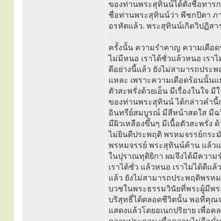
ของท่านพระสุทินน์ได้ตั้งชื่อทารกน
ชื่อท่านพระสุทินน์ว่า พีชกปิตา 
อรหัตแล้ว. พระสุทินน์เกิดวิปฏิสา
ครั้งนั้น ความรำคาญ ความเดือดร
ไม่มีหนอ เราได้ชั่วแล้วหนอ เรา
ดีอย่างนี้แล้ว ยังไม่สามารถประพ
แหละ เพราะความเดือดร้อนนั้นแหละ
ตัวสะพรั่งด้วยเอ็น มีเรื่องในใจ ม
ของท่านพระสุทินน์ ได้กล่าวคำนี้ก
อินทรีย์สมบูรณ์ มีสีหน้าสดใส มี
มีผิวเหลืองขึ้นๆ มีเนื้อตัวสะพรั่ง
ไม่ยินดีประพฤติ พรหมจรรย์กระมั
พรหมจรรย์ พระสุทินน์ค้าน แล้ว
ในปุราณทุติยิกา ผมจึงได้มีคว
เราได้ชั่ว แล้วหนอ เราไม่ได้ดีแ
แล้ว ยังไม่สามารถประพฤติพรหมจรรย์
บวชในพระธรรมวินัยที่พระผู้มีพร
บริสุทธิ์ได้ตลอดชีวิตนั้น พอที
แสดงแล้วโดยอเนกปริยาย เพื่อคลา