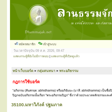
สมัครสมาชิก
เข้าสู่ระบบ
วันเวลาปัจจุบัน 09 ส.ค. 2026, 09:47
แสดงกระทู้ที่ยังไม่มีการตอบ
|
แสดงกระทู้ที่เปิดดูแล้ว
หน้าเว็บบอร์ด
»
กลุ่มสนทนา
»
พระอภิธรรม
กฎการใช้บอร์ด
“อภิธรรม (สันสกฤต: abhidharma) หรืออภิธัมมะ (บาลี: abhidhamma) เป็นชื่อ
ปิฎกฉบับอภิธรรมนั้นเรียก "พระอภิธรรมปิฎก" ซึ่งว่าด้วยประมวลหลักธรรมและคำ
35100.มหาวิภังค์ ปฐมภาค