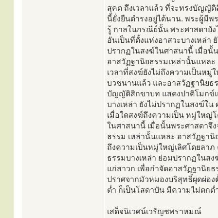
สุคต ถึงเวลาแล้ว ที่จะทรงบัญญั
นี้ยั่งยืนดำรงอยู่ได้นาน. พระผู้ม
รู้ กาลในกรณีย์นั้น พระศาสดายั
อันเป็นที่ตั้งแห่งอาสวะบางเหล่า
ปรากฏในสงฆ์ในศาสนานี้ เมื่อนั
อาสวัฏฐานิยธรรมเหล่านั้นแหละ
เวลาที่สงฆ์ยังไม่ถึงความเป็นหมู่
บวชนานแล้ว และอาสวัฏฐานิยธรร
บัญญัติสิกขาบท แสดงปาติโมกข์แ
บางเหล่า ยังไม่ปรากฏในสงฆ์ใน ศ
เมื่อใดสงฆ์ถึงความเป็น หมู่ให
ในศาสนานี้ เมื่อนั้นพระศาสดาจึ
ธรรม เหล่านั้นแหละ อาสวัฏฐานิ
ถึงความเป็นหมู่ใหญ่เลิศโดยลาภ 
ธรรมบางเหล่า ย่อมปรากฏในสงฆ์ใ
แก่สาวก เพื่อกำจัดอาสวัฏฐานิยธร
ปราศจากมัวหมองบริสุทธิ์ผุดผ่องต
ต่ำ ก็เป็นโสดาบัน มีความไม่ตกต่ำเป็
เสด็จนิเวศน์เวรัญชพราหมณ์