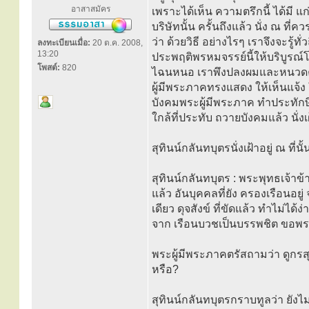
อาสาสมัคร
เพราะได้เห็น ความตรึกนี้ ได้มี 
บริษัทนั้น ครั้นถึงแล้ว นั่ง ณ ที่ค
ว่า ด้วยวิธี อย่างไรๆ เราจึงจะรู้
ลงทะเบียนเมื่อ:
20 ต.ค. 2008,
13:20
ประพฤติพรหมจรรย์นี้ให้บริบูรณ์โดย
โพสต์:
820
ไฉนหนอ เราพึงปลงผมและหนวดครอ
ผู้มีพระภาคทรงแสดง ให้เห็นแจ้ง 
บังคมพระผู้มีพระภาค ทำประทักษิ
ใกล้ที่ประทับ ถวายบังคมแล้ว นั่งเฝ
สุทินน์กลันทบุตรนั่งเฝ้าอยู่ ณ ที
สุทินน์กลันทบุตร : พระพุทธเจ้าข้
แล้ว อันบุคคลที่ยัง ครองเรือนอยู
เดียว ดุจสังข์ ที่ขัดแล้ว ทำไม
จาก เรือนบวชเป็นบรรพชิต ขอพร
พระผู้มีพระภาคตรัสถามว่า ดูกร
หรือ?
สุทินน์กลันทบุตรกราบทูลว่า ยังไ