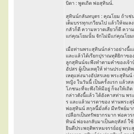
บิดา : พูดเถิด พ่อสุทินน์.
สุทินน์กลันทบุตร : คุณโยม ถ้าเ
เต็มบรรทุกเกวียนไป แล้วให้จมล
กลัวก็ดี ความหวาดเสียวก็ดี ความขน
แก่คุณโยมนั้น จักไม่มีแก่คุณโยม
เมื่อท่านพระสุทินน์กล่าวอย่างนี้แ
และแล้วได้เรียกปุราณทุติยิกาของท
ลูกสุทินน์จะพึงทำตามคำของเจ้าบ้
อัปสร ผู้เป็นเหตุให้ ท่านประพฤต
เหตุแห่งนางอัปสรเลย พระสุทินน์ 
หญิง ในวันนี้ เป็นครั้งแรก แล้วส
โภชนะที่จะพึงให้มีอยู่ ก็จงให้เถ
กล่าวดังนี้แล้ว ได้อังคาสท่าน 
ร และแล้วมารดาของ ท่านพระสุทิน
พ่อสุทินน์ สกุลนี้มั่งคั่ง มีทรัพ
เปลือกเป็นทรัพยากรมาก พ่อควรก
ทินน์ พ่อจงกลับมาเป็นคฤหัสถ์ ใ
ยินดีประพฤติพรหมจรรย์อยู่ พระสุ