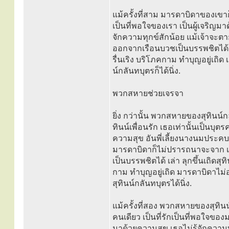
แม้ครั้งที่สาม มารดาบิดาของเขาก็ไ
เป็นที่พอใจของเรา เป็นผู้เจริญม
จักความทุกข์สักน้อย แม้เจ้าจะตาย
ออกจากเรือนบวชเป็นบรรพชิตได้เล่า
รื่นเริง บริโภคกาม ทำบุญอยู่เถิด
น์กลันทบุตรก็ได้นิ่ง.
พวกสหายช่วยเจรจา
ยิ่ง กว่านั้น พวกสหายของสุทินน์กล
ทินน์เพื่อนรัก เธอเท่านั้นเป็นบุต
ความสุข อันพี่เลี้ยงนางนมประค
มารดาบิดาก็ไม่ปรารถนาจะจาก เหต
เป็นบรรพชิตได้ เล่า ลุกขึ้นเถิดสุทิ
กาม ทำบุญอยู่เถิด มารดาบิดาไม่
สุทินน์กลันทบุตรได้นิ่ง.
แม้ครั้งที่สอง พวกสหายของสุทินน์ก
คนเดียว เป็นที่รักเป็นที่พอใจขอ
มาด้วยความสุข เธอไม่รู้จักควา