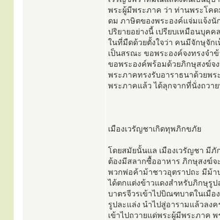
พระผู้มีพระภาค ว่า ท่านพระโคดมเ
ดม ภาษิตของพระองค์แจ่มแจ้งน
ปริยายอย่างนี้ เปรียบเหมือนบุค
ในที่มืดด้วยตั้งใจว่า คนมีจักษุจ
เป็นสรณะ ขอพระองค์จงทรงจำข้าพเ
ขอพระองค์พร้อมด้วยภิกษุสงฆ์จงท
พระภาคทรงรับอาราธนาด้วยพระอ
พระภาคแล้ว ได้ลุกจากที่นั่งถวา
เมืองเวรัญชาเกิดทุพภิกขภัย
โดยสมัยนั้นแล เมืองเวรัญชา มีภ
ต้องมีสลากซื้ออาหาร ภิกษุสงฆ์จะ
พวกพ่อค้าม้าชาวอุตราปถะ มีม้
ได้ตกแต่งข้าวแดงสำหรับภิกษุรูปล
บาตรจีวรเข้าไปบิณฑบาตในเมืองเว
รูปละแล่ง นำไปสู่อารามแล้วลงค
เข้าไปถวายแด่พระผู้มีพระภาค พร