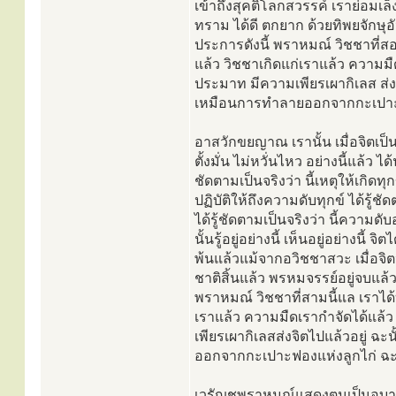
เข้าถึงสุคติโลกสวรรค์ เราย่อมเล็ง
ทราม ได้ดี ตกยาก ด้วยทิพยจักษุอันบ
ประการดังนี้ พราหมณ์ วิชชาที่สอ
แล้ว วิชชาเกิดแก่เราแล้ว ความมืด
ประมาท มีความเพียรเผากิเลส ส่งจ
เหมือนการทำลายออกจากกะเปาะ ฟ
อาสวักขยญาณ เรานั้น เมื่อจิตเป็
ตั้งมั่น ไม่หวั่นไหว อย่างนี้แล้ว ไ
ชัดตามเป็นจริงว่า นี้เหตุให้เกิดทุกข
ปฏิบัติให้ถึงความดับทุกข์ ได้รู้ชั
ได้รู้ชัดตามเป็นจริงว่า นี้ความดับ
นั้นรู้อยู่อย่างนี้ เห็นอยู่อย่าง
พ้นแล้วแม้จากอวิชชาสวะ เมื่อจิตหล
ชาติสิ้นแล้ว พรหมจรรย์อยู่จบแล้ว 
พราหมณ์ วิชชาที่สามนี้แล เราได้
เราแล้ว ความมืดเรากำจัดได้แล้ว 
เพียรเผากิเลสส่งจิตไปแล้วอยู่ 
ออกจากกะเปาะฟองแห่งลูกไก่ ฉะน
เวรัญชพราหมณ์แสดงตนเป็นอุบาสก 