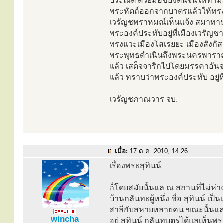
ประณีต ด้วยมือของตนจนให้ห้ามภ
พระหัตถ์ออกจากบาตรแล้วให้ทรงคร
เวรัญชพราหมณ์เห็นแจ้ง สมาทาน 
พระองค์ประทับอยู่ที่เมืองเวรัญ
ทรงแวะเมืองโสเรยยะ เมืองสังกัส
พระพุทธดำเนินถึงพระนครพาราณส
แล้ว เสด็จจาริกไปโดยมรรคาอันจะ
แล้ว ทราบว่าพระองค์ประทับ อยู่
เวรัญชภาณวาร จบ.
เมื่อ:
17 ต.ค. 2010, 14:26
เรื่องพระสุทินน์
ก็โดยสมัยนั้นแล ณ สถานที่ไม่ห่
บ้านกลันทะผู้หนึ่ง ชื่อ สุทินน์ เ
สาลีกับสหายหลายคน ขณะนั้นแล พ
wincha
อยู่ สุทินน์ กลันทบุตรได้แลเห็น