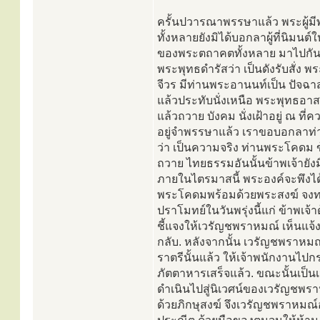
ครั้นปวารณาพรรษาแล้ว พระผู้ม
ทั้งหลายยังมิได้บอกลาผู้ที่นิมนต
ของพระตถาคตทั้งหลาย มาไปกัน
พระพุทธดำรัสว่า เป็นดังรับสั่ง
จีวร มีท่านพระอานนท์เป็น ปัจฉา
แล้วประทับนั่งเหนือ พระพุทธอาสน
แล้วถวาย บังคม นั่งเฝ้าอยู่ ณ ที่
อยู่จำพรรษาแล้ว เราขอบอกลาท่
ว่า เป็นความจริง ท่านพระโคดม ข
ถวาย ไทยธรรมอันนั้นข้าพเจ้ายังม
ภายในไตรมาสนี้ พระองค์จะพึงไ
พระโคดมพร้อมด้วยพระสงฆ์ จงทร
ปราโมทย์ในวันพรุ่งนี้แก่ ข้าพเ
ชี้แจงให้เวรัญชพราหมณ์ เห็นแจ้
กลับ. หลังจากนั้น เวรัญชพราหมณ
ราตรีนั้นแล้ว ให้เจ้าพนักงานไป
ภัตตาหารเสร็จแล้ว. ขณะนั้นเป็
ดำเนินไปสู่นิเวศน์ของเวรัญชพรา
ด้วยภิกษุสงฆ์ จึงเวรัญชพราหมณ์