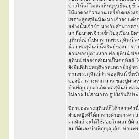
ข้างโน้นก็ไม่แลเห็นบุรุษยืนอยู่ข
ให้แวดวงด้วยม่าน เสร็จโดยล่วงรา
เพราะลูกสุทินน์จะมา เจ้าจง แต่งก
อย่างนั้นเจ้าข้า นางรับคำมารดา
สก ถือบาตรจีวรเข้าไปสู่เรือน บ
สุทินน์เข้าไปหาท่านพระสุทินน์ ค
น์ว่า พ่อสุทินน์ นี้ทรัพย์ของมาร
ส่วนของปู่ต่างหาก พ่อ สุทินน์ พ
สุทินน์ พ่อจงกลับมาเป็นคฤหัสถ์
ยังยินดีประพฤติพรหมจรรย์อยู่ พระ
ท่านพระสุทินน์ว่า พ่อสุทินน์ นี้
ของบิดาต่างหาก ส่วน ของปู่ต่าง
บำเพ็ญบุญ มาเถิด พ่อสุทินน์ พ่
ไม่อาจ ไม่สามารถ รูปยังยินดีประ
บิดาของพระสุทินน์ก็ได้กล่าวคำนี้ก
ฝ่ายหญิงที่ได้มาทางฝ่ายมารดา ส
คฤหัสถ์ จะได้ใช้สอยโภคสมบัติ แ
สมบัติและบำเพ็ญบุญเถิด. ท่านพ