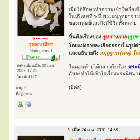
เมื่อได้ศึกษาทำความเข้าใจเรื่อง
ในปริเฉทที่ ๖ นี้ พระอนุรุทธาจา
ของมนุษย์และสิ่งมีชีวิตทั้งหลาย
นั่นคือเรื่องของ
รูป ร่างกาย
(รูปธ
กุหลาบสีชา
โดยแบ่งรายละเอียดออกเป็นรูปต่
Moderators-1
และอธิบายถึง
สมุฏฐาน (เหตุ) ใน
ลงทะเบียนเมื่อ:
30 เม.ย.
ในตอนท้ายได้กล่าวถึงเรื่อง
พระน
2007, 17:21
อันจะทำให้เข้าใจเรื่องพระนิพพาน
โพสต์:
4147
(มีต่อ)
อายุ:
0
ที่อยู่:
กทม.
เมื่อ:
24 ม.ค. 2010, 14:58