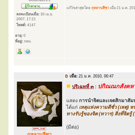
Moderators-1
แก้ไขล่าสุดโดย
กุหลาบสีชา
เมื่อ 21 ม.ค. 201
ลงทะเบียนเมื่อ:
30 เม.ย.
2007, 17:21
โพสต์:
4147
อายุ:
0
ที่อยู่:
กทม.
เมื่อ:
21 ม.ค. 2010, 00:47
ปกิณณกสังคห
ปริเฉทที่ ๓
:
แสดง
การนำจิตและเจตสิกมาสัม
ได้แก่
เหตุแห่งความดีชั่ว (เหตุ) หน
ทางรับรู้ของจิต (ทวาร) สิ่งที่จิตรู้
(มีต่อ)
กุหลาบสีชา