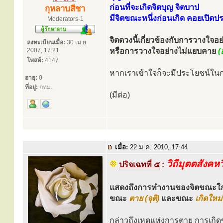
ก่อนที่จะเกิดจิตบุญ จิตบาป
กุหลาบสีชา
มีจิตขณะหนึ่งก่อนเกิด คอยเปิดปร
Moderators-1
จิตดวงนี้เกี่ยวข้องกับการวางใจ
ลงทะเบียนเมื่อ:
30 เม.ย.
2007, 17:21
หรือการวางใจอย่างไม่แยบคาย
(
โพสต์:
4147
หากเราเข้าใจก็จะมีประโยชน์ในการ
อายุ:
0
ที่อยู่:
กทม.
(มีต่อ)
เมื่อ:
22 ม.ค. 2010, 17:44
วิถีมุตตสังคห
ปริจเฉทที่ ๕
:
แสดงถึงการทำงานของจิตขณะใก
ขณะ
ตาย (จุติ)
และขณะ
เกิดใหม่
กล่าวถึงเหตุแห่งการตาย การเกิด