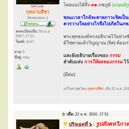
โดยแบ่งได้ถึง
๓๑
ภพภูมิ
(มนุษย์ภู
กุหลาบสีชา
ขณะเวลาใกล้จะตายภาวะจิตเป็น
Moderators-1
ควรวางใจอย่างไรจึงไปเกิดในภพภูม
ลงทะเบียนเมื่อ:
30 เม.ย.
2007, 17:21
พระพุทธองค์ทรงอธิบายไว้อย่างชั
โพสต์:
4147
มิใช่ตายแล้ววิญญาณ (จิต) ต้องเร่
อายุ:
0
และยังอธิบายเรื่องของ
กรรม
ที่อยู่:
กทม.
ลำดับแห่ง
การให้ผลของกรรม
ไว้
(มีต่อ)
แก้ไขล่าสุดโดย
กุหลาบสีชา
เมื่อ 22 ม.ค. 201
เมื่อ:
22 ม.ค. 2010, 17:51
รูปสังคหวิภา
ปริจเฉทที่ ๖
: