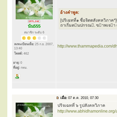
อ้างคำพูด:
[ปริเฉทที่๑ ชื่อจิตตสังคหวิภ
ถาเริ่มตนปกรณ. ขาพเจา (
นัน555
สมาชิก ระดับ 6
ลงทะเบียนเมื่อ:
25 ก.ย. 2007,
http://www.thammapedia.com/dh
13:40
โพสต์:
462
อายุ:
0
ที่อยู่:
กทม.
เมื่อ:
07 ต.ค. 2010, 07:30
ปริจเฉทที่ ๖ รูปสังคหวิภาค
http://www.abhidhamonline.org/