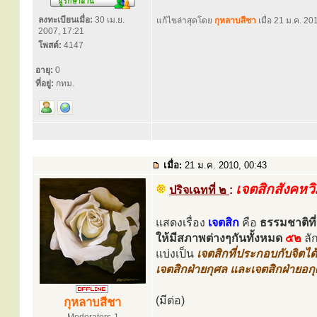
ลงทะเบียนเมื่อ:
30 เม.ย.
แก้ไขล่าสุดโดย
กุหลาบสีชา
เมื่อ 21 ม.ค. 201
2007, 17:21
โพสต์:
4147
อายุ:
0
ที่อยู่:
กทม.
เมื่อ:
21 ม.ค. 2010, 00:43
เจตสิกสังคหว
ปริจเฉทที่ ๒
:
แสดงเรื่อง
เจตสิก
คือ
ธรรมชาติที่
ให้มีสภาพต่างๆกันทั้งหมด
๕๒
ลั
แบ่งเป็น
เจตสิกที่ประกอบกับจิตไ
เจตสิกฝ่ายกุศล และเจตสิกฝ่ายอก
(มีต่อ)
กุหลาบสีชา