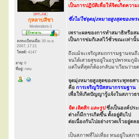
เป็นการปฏิบัติเพื่อให้จิตเกิดค
ซึ่งไม่ใช่จุดมุ่งหมายสูงสุดของ
กุหลาบสีชา
Moderators-1
เพราะผลของการทำสมาธิหรือสม
เป็นการข่มกิเลสไว้ชั่วขณะเท่าน
ลงทะเบียนเมื่อ:
30 เม.ย.
2007, 17:21
โพสต์:
4147
ถึงแม้จะเจริญสมถกรรมฐานจนถึง
จนได้เสวยสุขอยู่ในอรูปพรหมภูม
อายุ:
0
แต่ในที่สุดก็ต้องกลับมาเวียนว่ายตา
ที่อยู่:
กทม.
จุดมุ่งหมายสูงสุดของพระพุทธศ
คือ
การเจริญวิปัสสนากรรมฐาน
เพื่อให้เกิดปัญญารู้แจ้งในสภาว
จิต เจิตสิก และรูป
ซึ่งเป็นองค์ปร
ต่างก็มีการเกิดขึ้น ตั้งอยู่ดับไป
ต่อเนื่องกันไปอย่างรวดเร็วอยู่ต
เป็นสภาพที่ไม่เที่ยง ทนอยู่ในสภา