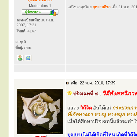
Moderators-1
แก้ไขล่าสุดโดย
กุหลาบสีชา
เมื่อ 21 ม.ค. 201
ลงทะเบียนเมื่อ:
30 เม.ย.
2007, 17:21
โพสต์:
4147
อายุ:
0
ที่อยู่:
กทม.
เมื่อ:
22 ม.ค. 2010, 17:39
วิถีสังคหวิภา
ปริจเฉทที่ ๔
:
แสดง
วิถีจิต
อันได้แก่
กระบวนกา
ที่เกิดทางตา ทางหู ทางจมูก ทาง
เมื่อได้ศึกษาปริจเฉทนี้แล้วจะ
บุญบาปไม่ได้เกิดที่ไหน เกิดที่วิถีจิ