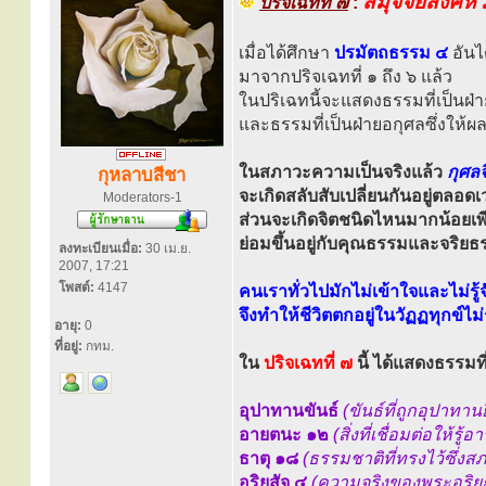
สมุจจยสังคห
ปริจเฉทที่ ๗
:
เมื่อได้ศึกษา
ปรมัตถธรรม ๔
อันไ
มาจากปริจเฉทที่ ๑ ถึง ๖ แล้ว
ในปริเฉทนี้จะแสดงธรรมที่เป็นฝ่า
และธรรมที่เป็นฝ่ายอกุศลซึ่งให้ผ
ในสภาวะความเป็นจริงแล้ว
กุศลจ
กุหลาบสีชา
จะเกิดสลับสับเปลี่ยนกันอยู่ตลอด
Moderators-1
ส่วนจะเกิดจิตชนิดไหนมากน้อยเพี
ย่อมขึ้นอยู่กับคุณธรรมและจริย
ลงทะเบียนเมื่อ:
30 เม.ย.
2007, 17:21
โพสต์:
4147
คนเราทั่วไปมักไม่เข้าใจและไม่รู้
จึงทำให้ชีวิตตกอยู่ในวัฏฏทุกข์ไม่ร
อายุ:
0
ที่อยู่:
กทม.
ใน
ปริจเฉทที่ ๗
นี้ ได้แสดงธรรมที่
อุปาทานขันธ์
(ขันธ์ที่ถูกอุปาทาน
อายตนะ ๑๒
(สิ่งที่เชื่อมต่อให้รู้
ธาตุ ๑๘
(ธรรมชาติที่ทรงไว้ซึ่ง
อริยสัจ ๔
(ความจริงของพระอริย