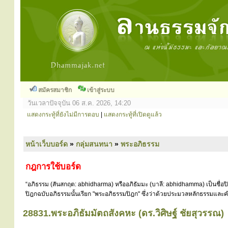
สมัครสมาชิก
เข้าสู่ระบบ
วันเวลาปัจจุบัน 06 ส.ค. 2026, 14:20
แสดงกระทู้ที่ยังไม่มีการตอบ
|
แสดงกระทู้ที่เปิดดูแล้ว
หน้าเว็บบอร์ด
»
กลุ่มสนทนา
»
พระอภิธรรม
กฎการใช้บอร์ด
“อภิธรรม (สันสกฤต: abhidharma) หรืออภิธัมมะ (บาลี: abhidhamma) เป็นชื่อ
ปิฎกฉบับอภิธรรมนั้นเรียก "พระอภิธรรมปิฎก" ซึ่งว่าด้วยประมวลหลักธรรมและคำ
28831.พระอภิธัมมัตถสังคหะ (ดร.วิศิษฐ์ ชัยสุวรรณ)