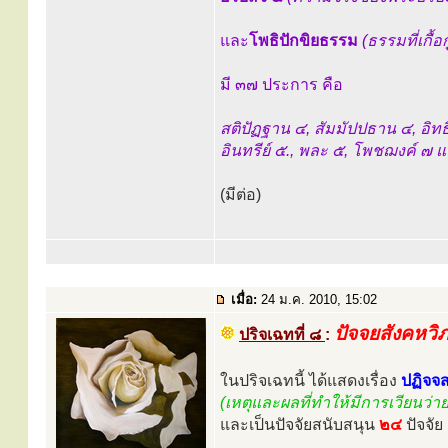
และ
โพธิปักขิยธรรม
(ธรรมที่เกื้
มี ๓๗ ประการ คือ
สติปัฏฐาน ๔, สัมมัปปธาน ๔, อิท
อินทรีย์ ๕., พละ ๕, โพชฌงค์ ๗ 
(มีต่อ)
เมื่อ:
24 ม.ค. 2010, 15:02
ปัจจยสังคหวิ
ปริจเฉทที่ ๘
:
ในปริจเฉทนี้ ได้แสดงเรื่อง
ปฏิจจ
(เหตุและผลที่ทำให้มีการเวียนว่า
และเป็นปัจจัยสนับสนุน
๒๔
ปัจจัย