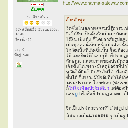
http://www.dharma-gateway.com/
นัน555
สมาชิก ระดับ 6
อ้างคำพูด:
จิตซึ่งเป็นสภาพธรรมที่รู้อารมณ
ลงทะเบียนเมื่อ:
25 ก.ย. 2007,
จิตได้ยิน เป็นต้นนั้นเป็นปรมัตถธร
13:40
ได้ยิน เป็นต้น ก็โดยอาศัยรูปและ
โพสต์:
462
เป็นบุคคลนี้เห็น หรือเป็นสัตว์น
อายุ:
0
ใด จิตเห็นที่เกิดขึ้นนั้น ก็จะต้อ
ที่อยู่:
กทม.
ได้ และจิตได้ยินจะรู้สิ่งที่ปรา
ลักษณะ และสภาพของปรมัตถธรรมนั้
เกิดขึ้นได้เพราะมีเหตุปัจจัยที่ทำใ
หู จิตได้ยินก็เกิดขึ้นไม่ได้ เมื่
ขึ้นได้ ก็เพราะมีปัจจัยที่ทำให้เ
๑๒๑ ประเภท โดยพิเศษ (ซึ่งเรี
ก็
ไม่ใช่เพียงปัจจัยเดียว
แต่ต้องมี
และ
รูป
คือสิ่งที่ปรากฏทางตา เป
จิตเป็นปรมัตถธรรมที่ไม่ใช่รูป
นิพพานเป็น
นามธรรม
รูปเป็นร