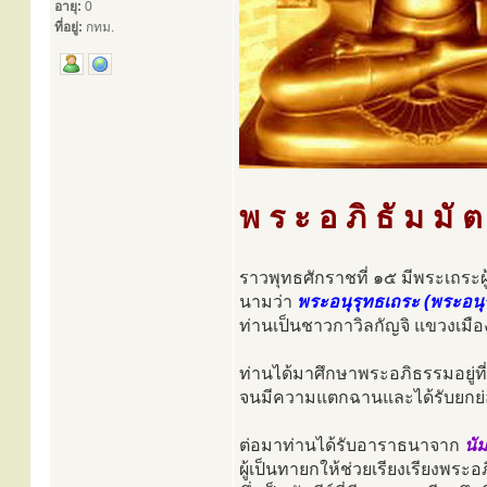
อายุ:
0
ที่อยู่:
กทม.
พ ร ะ อ ภิ ธั ม มั ต
ราวพุทธศักราชที่ ๑๕ มีพระเถระผ
นามว่า
พระอนุรุทธเถระ (พระอนุ
ท่านเป็นชาวกาวิลกัญจิ แขวงเมื
ท่านได้มาศึกษาพระอภิธรรมอยู่ที
จนมีความแตกฉานและได้รับยกย่อ
ต่อมาท่านได้รับอาราธนาจาก
นั
ผู้เป็นทายกให้ช่วยเรียงเรียงพระ