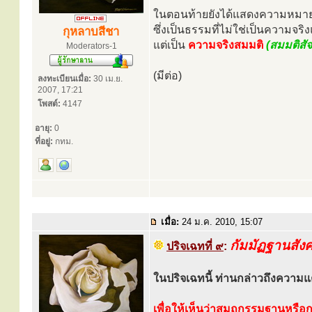
ในตอนท้ายยังได้แสดงความหม
ซึ่งเป็นธรรมที่ไม่ใช่เป็นความจริง
กุหลาบสีชา
แต่เป็น
ความจริงสมมติ
(สมมติสั
Moderators-1
(มีต่อ)
ลงทะเบียนเมื่อ:
30 เม.ย.
2007, 17:21
โพสต์:
4147
อายุ:
0
ที่อยู่:
กทม.
เมื่อ:
24 ม.ค. 2010, 15:07
กัมมัฏฐานสัง
ปริจเฉทที่ ๙
:
ในปริจเฉทนี้ ท่านกล่าวถึงความ
เพื่อให้เห็นว่าสมถกรรมฐานหรือ