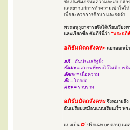
ซึ่งเป็นคัมภีร์ที่มีความละเอียดลึกซ
และยากแก่การทำความเข้าใจให้สั
เพื่อสะดวกการศึกษา และจดจำ
พระอนุรุธาจารยจึงได้เรียบเรียงพ
และเรียกชื่อ คัมภีร์นี้ว่า
“พระอภิธ
อภิธัมมัตถสังคหะ
แยกออกเป็
อภิ
= อันประเสริฐยิ่ง
ธัมมะ
= สภาพที่ทรงไว้ไม่มีการผ
อัตถะ
= เนื้อความ
สัง
= โดยย่อ
คหะ
= รวบรวม
อภิธัมมัตถสังคหะ
จึงหมายถึง 
อันเปรียบเสมือนแบบเรียนเร็ว พ
๙
แบ่งเป็น
ปริจเฉท (๙ ตอน) แต่ละ