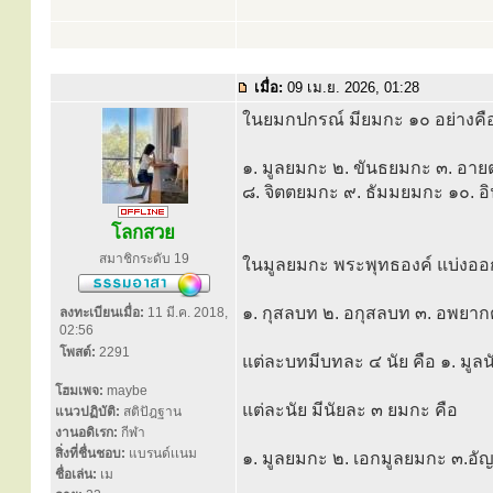
เมื่อ:
09 เม.ย. 2026, 01:28
ในยมกปกรณ์ มียมกะ ๑๐ อย่างคื
๑. มูลยมกะ ๒. ขันธยมกะ ๓. อา
๘. จิตตยมกะ ๙. ธัมมยมกะ ๑๐. อ
โลกสวย
สมาชิกระดับ 19
ในมูลยมกะ พระพุทธองค์ แบ่งออก
๑. กุสลบท ๒. อกุสลบท ๓. อพยา
ลงทะเบียนเมื่อ:
11 มี.ค. 2018,
02:56
โพสต์:
2291
แต่ละบทมีบทละ ๔ นัย คือ ๑. มูลนั
โฮมเพจ:
maybe
แต่ละนัย มีนัยละ ๓ ยมกะ คือ
แนวปฏิบัติ:
สติปัฎฐาน
งานอดิเรก:
กีฬา
สิ่งที่ชื่นชอบ:
แบรนด์เเนม
๑. มูลยมกะ ๒. เอกมูลยมกะ ๓.อ
ชื่อเล่น:
เม