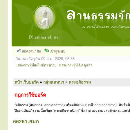
สมัครสมาชิก
เข้าสู่ระบบ
วันเวลาปัจจุบัน 09 ส.ค. 2026, 06:58
แสดงกระทู้ที่ยังไม่มีการตอบ
|
แสดงกระทู้ที่เปิดดูแล้ว
หน้าเว็บบอร์ด
»
กลุ่มสนทนา
»
พระอภิธรรม
กฎการใช้บอร์ด
“อภิธรรม (สันสกฤต: abhidharma) หรืออภิธัมมะ (บาลี: abhidhamma) เป็นชื่อ
ปิฎกฉบับอภิธรรมนั้นเรียก "พระอภิธรรมปิฎก" ซึ่งว่าด้วยประมวลหลักธรรมและคำ
66261.ยมก