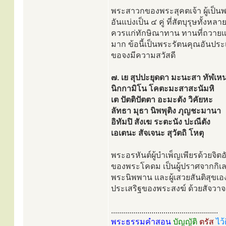
พระสาวกของพระสุคตเจ้า ผู้เป็น
อันแบ่งเป็น ๔ คู่ ที่สัตบุรุษทั้งหล
ควรแก่ทักษิณาทาน ทานที่ถวายแก
มาก ข้อนี้เป็นพระรัตนคุณอันปร
ขอจงมีความสวัสดี
๗. เย สุปปะยุดดา มะนะสา ทัฬเห
นิกกามิโน โคตะมะสาสะนัมหิ
เต ปัตติปัตตา อะมะตัง วิคัยหะ
ลัทธา มุธา นิพพุติง ภุญชะมานา
อิทัมปิ สังเฆ ระตะนัง ปะณีตัง
เอเตนะ สัจเจนะ สุวัตถิ โหตุ
พระอรหันต์ผู้บำเพ็ญเพียรด้วยจิ
ของพระโคดม เป็นผู้ปราศจากกิเลส 
พระนิพพาน และผู้เสวยสันติสุขเอง
ประเสริฐของพระสงฆ์ ด้วยสัจวาจา
.....................................................
พระธรรมคำสอน
บัญญัติ
ตรัส
ไว้