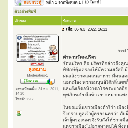
หน้า
1
จากทั้งหมด
1
[ 10 โพสต์ ]
ตัวอย่างพิมพ์
เจ้าของ
ข้อความ
เมื่อ:
05 ก.ย. 2022, 16:21
hand-1
ตำนานรัตนปริตร
รัตนปริตร คือ ปริตรที่กล่าวถึงค
ลุงหมาน
พิทักษ์คุ้มครองให้มีความสวัสดี มี
Moderators-1
ฝนแล้งขาดแคลนอาหาร มีคนอดอ
นอกเมือง พวกอมนุษย์ได้กลิ่นศพ
และยังเกิดอหิวาตกโรคระบาดอีกด้
ลงทะเบียนเมื่อ:
24 พ.ค. 2011,
14:20
ทุพภิกขภัย คือข้าวยากหมากแพง
โพสต์:
8617
ในขณะนั้นชาวเมืองดำริว่า เมืองนี้ไ
จึงกราบทูลเจ้าผู้ครองนครว่า ภัย
เจ้าผู้ครองนครจึงรับสั่งให้ชา
แต่ชาวเมืองไม่อาจหาพบได้ ทั้งห