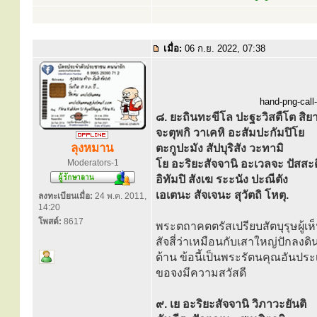
เมื่อ:
06 ก.ย. 2022, 07:38
hand-png-call-
๘. ยะถินทะขีโล ปะฐะวิสตืโต สิย
จะตุพกิ วาเคหิ อะสัมปะกัมปิโย
ลุงหมาน
ตะกูปะมัง สัปบุริสัง วะทามิ
Moderators-1
โย อะริยะสัจจานิ อะเวลจะ ปัสสะต
อิทัมปิ สังเฆ ระะนัง ปะณีตัง
เอเตนะ สัจเจนะ สุวัตถิ โหตุ.
ลงทะเบียนเมื่อ:
24 พ.ค. 2011,
14:20
โพสต์:
8617
พระตถาคตตรัสเปรียบสัตบุรุษผู้เห็
สัจสี่ว่าเหมือนกับเสาใหญ่ปักลงดิ
ด้าน ข้อนี้เป็นพระรัตนคุณอันประ
ขอจงมีความสวัสดี
๙. เย อะริยะสัจจานิ วิภาวะยันติ