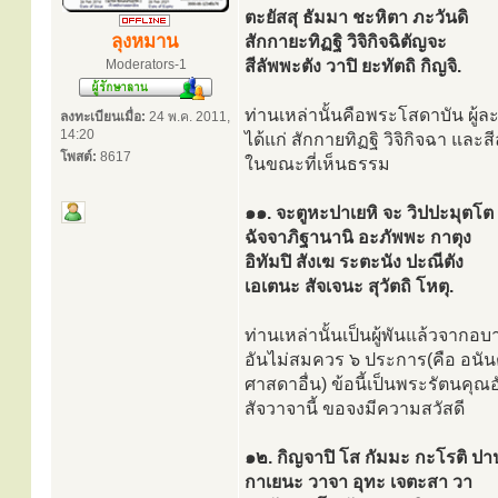
ตะยัสสุ ธัมมา ชะหิตา ภะวันดิ
ลุงหมาน
สักกายะทิฏฐิ วิจิกิจฉิตัญจะ
Moderators-1
สีลัพพะตัง วาปิ ยะทัตถิ กิญจิ.
ท่านเหล่านั้นคือพระโสดาบัน ผู้
ลงทะเบียนเมื่อ:
24 พ.ค. 2011,
14:20
ได้แก่ สักกายทิฏฐิ วิจิกิจฉา และ
โพสต์:
8617
ในขณะที่เห็นธรรม
๑๑. จะตูหะปาเยหิ จะ วิปปะมุตโต
ฉัจจาภิฐานานิ อะภัพพะ กาตุง
อิทัมปิ สังเฆ ระตะนัง ปะณีตัง
เอเตนะ สัจเจนะ สุวัตถิ โหตุ.
ท่านเหล่านั้นเป็นผู้พันแล้วจากอ
อันไม่สมควร ๖ ประการ(คือ อนั
ศาสดาอื่น) ข้อนี้เป็นพระรัตนคุ
สัจวาจานี้ ขอจงมีความสวัสดี
๑๒. กิญจาปิ โส กัมมะ กะโรติ ปา
กาเยนะ วาจา อุทะ เจตะสา วา