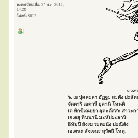
ลงทะเบียนเมื่อ:
24 พ.ค. 2011,
14:20
โพสต์:
8617
crown-
๖. เย ปุคคะลา อัฏฐะ สะตัง ปะสัต
จัดตาริ เอตานี ยุคานิ โหนติ
เต ทักขิเณยยา สุคะตัสสะ สาวะก
เอเตสุ ทินนานิ มะหัปผะลานิ
อิทัมปี สังเฆ ระตะนัง ปะณีตัง
เอเตนะ สัจเจนะ สุวัตถิ โหตุ.