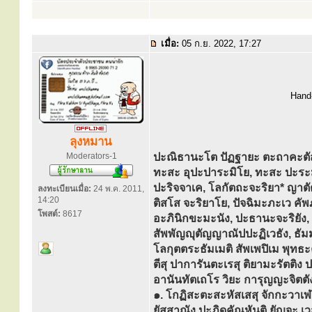
เมื่อ:
05 ก.ย. 2022, 17:27
Hand-
ลุงหมาน
Moderators-1
ปะณิธานะโต ปัฏฐายะ ตะถาคะตั
ทะสะ อุปะปาระมิโย, ทะสะ ปะระ
ปะริจจาเค, โลกัตถะจะริยา* ญาตั
ลงทะเบียนเมื่อ:
24 พ.ค. 2011,
14:20
ติสโส จะริยาโย, ปัจฉิมะภะเว คัพ
โพสต์:
8617
อะภินิกขะมะนัง, ปะธานะจะริยัง, 
สัพพัญญุตัญญาณัปปะฏิเวธัง, ธัม
โลกุตตระธัมเมติ สัพเพปิเม พุทธะ
ตีสุ ปาการันตะเรสุ ติยามะรัตติง
อานันทัตเถโร วิยะ การุญญะจิตตัง
๑. โกฏิสะตะสะหัสเสสุ จักกะวาเฬ
ยัสสาณัง ปะฏิดคัณหันติ ยัญจะ เวส