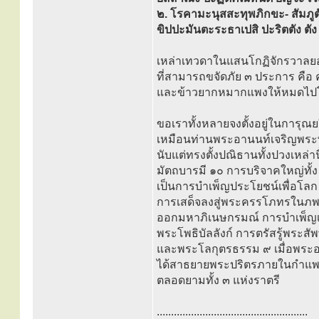
๒. โรคามะนุสสะทุพภิกขะ- สัมภูตัง
ขิปปะมันตะระธาเปสิ ปะริตตัง ต
เหล่าเทวดาในแสนโกฏิจักรวาล
ที่สามารถขจัดภัย ๓ ประการ คือ 
และข้าวยากหมากแพงให้หมดไป
ขอเราทั้งหลายจงตั้งอยู่ในการุณ
เหมือนท่านพระอานนท์เจริญพระ
นับแต่ทรงตั้งปณิธานทั้งปวงเหล่าน
มัตถบารมี ๑๐ การบริจาคใหญ่ทั้ง
เป็นการบำเพ็ญประโยชน์เพื่อโลก
การเสด็จลงสู่พระครรโภทรในภพสุ
ออกมหาภิเนษกรมณ์ การบำเพ็ญ
พระโพธิบัลลังก์ การตรัสรู้พระ
และพระโลกุตรธรรม ๙ เมื่อพระอา
ได้สาธยายพระปริตรภายในกำแพงทั
ตลอดยามทั้ง ๓ แห่งราตรี
.....................................................