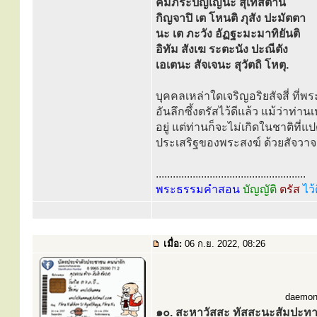
คัมภีระปัญเญนะ สุเทสิตานิ
กิญจาปิ เต โหนติ ภุสัง ปะมัตตา
นะ เต ภะวัง อัฏฐะมะมาทิยันติ
อิทัม สังเฆ ระตะนัง ปะณีตัง
เอเตนะ สัจเจนะ สุวัตถิ โหตุ.
บุคคลเหล่าใดเจริญอริยสัจสี่ ที่
อันลึกซึ้งตรัสไว้ดีแล้ว แม้ว่าท่าน
อยู่ แต่ท่านก็จะไม่เกิดในชาติที่แ
ประเสริฐของพระสงฆ์ ด้วยสัจวาจา
.....................................................
พระธรรมคำสอน
บัญญัติ
ตรัส
ไว้
เมื่อ:
06 ก.ย. 2022, 08:26
daemon-
๑๐. สะหาวัสสะ ทัสสะนะสัมปะท