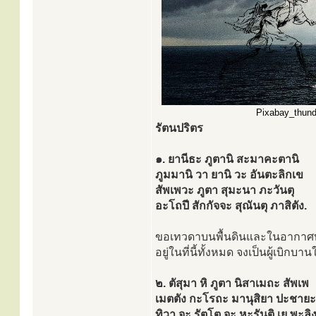
Pixabay_thunde
รัตนปริตร
๑. ยานีธะ ภูตานิ สะมาคะตานิ
ภูมมานิ วา ยานิ วะ อันตะลิกเข
สัพเพวะ ภูตา สุมะนา ภะวันตุ
อะโถปี สักกัจจะ สุณันตุ ภาสิตัง.
ขอเทวดาบนพื้นดินและในอากาศทั
อยู่ในที่นี้ทั้งหมด จงเป็นผู้เบิก
๒. ตัสุมา หิ ภูตา นิสาเมถะ สัพเพ
เมตตัง กะโรถะ มานุสิยา ปะชายะ
ทิวา จะ รัตโต จะ หะรันติ เย พะลิ