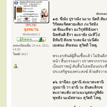
dinosaur
๑๕. ขีณัง ปุราณัง นะวะ นัตถิ สัม
วิรัตตะจิตตายะติเก ภะวัสมิง
ลุงหมาน
เต ขีณะพีชา อะวิรุฬหิฉันทา
Moderators-1
นิพพันติ ธีรา ยะถายัง ปะทีโป
อิทัมปิ สังเฆ ระตะนัง ปะนีตัง
เอเตนะ สัจเจนะ สุวัตถิ โหตุ.
ลงทะเบียนเมื่อ:
24 พ.ค. 2011,
14:20
โพสต์:
8617
พระอรหันต์ผู้สิ้นเชื้อแล้ว ไม่ยินด
หน้า สิ้นกรรมเก่า ปราศจากกรรม ใ
เป็นปราชญ์ ดับสิ้นไปเหมือนประที
ประเสริฐของพระสงฆ์ ด้วยสัจวาจา
๑๖. ยานีธะ ภูตานิ สะมาคะตานิ
ภูมมานิ วา ยานิ วะ อันตะลิกเข
ตะถาคะตัง เทวะมะนุสสะปูชิตัง
พุทธัง นะมัสสามะ สุวัตถิ โหตุ.