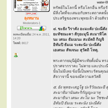
water-00
ทรัพย์ในโลกนี้ หรือโลกอื่น หรื
มีสิ่งใดที่จะเสมอกับพระตถาคตนั้น
ลุงหมาน
ประสริฐของพระพุทธเจ้า ด้วยสัจว
Moderators-1
๔. ขะยัง วิราคัง อะมะตัง ปะณีตัง
ยะทัชณะคา สักุยะมุนี สะมาหิโต
ลงทะเบียนเมื่อ:
24 พ.ค. 2011,
14:20
นะ เตนะ ธัมเมนะ สะมัตถิ กิญจิ
โพสต์:
8617
อิทัมปิ ธัมเม ระตะนัง ปะณีตัง
เอเตนะ สัจเจนะ สุวัตถิ โหตุ.
พระตากยมุนีผู้มีพระทัยตั้งมั่น ท
ปราศจากราคะ ไม่ตาย และประณีต
นั้นไม่มีเลย ข้อนี้เป็นพระรัตน
สัจวาจานี้ ขอจงมีความสวัสดี
๕. ยัง พุทธะเสฎโฐ ปะริวัณณะยี สุ
สะมาธิมานันตะริกัญญะมาหุ
สะมาธินา เตนะ สะโม นะ วิชชะต
อิทัมปิ ธัมเม ระตะนัง ปะณีตัง