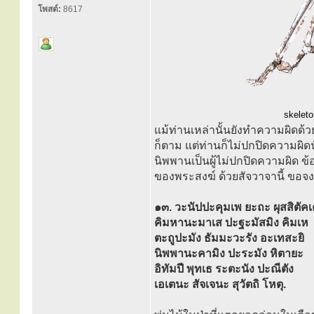
โพสต์:
8617
skeleto
แม้ท่านเหล่านั้นยังทำความผิดด้ว
ก็ตาม แต่ท่านก็ไม่ปกปิดความผิดนั
นิพพานเป็นผู้ไม่ปกปิดความผิด ข้
ของพระสงฆ์ ด้วยสัจวาจานี้ ขอจง
๑๓. วะนัปปะคุมเพ ยะถะ ผุสสิตัค
คิมหานะมาเส ปะฐะมัสมิง คิมเห
ตะถูปะมัง ธัมมะวะรัง อะเทสะยิ
นิพพานะคามิง ปะระมัง หิตายะ
อิทัมปี พุทเธ ระตะนัง ปะณีตัง
เอเตนะ สัจเจนะ สุวัตถิ โหตุ.