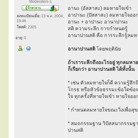
Moderators-1
อานะ (อัสสาสะ) ลมหายใจเข้า
อาปานะ (ปัสสาสะ) ลมหายใจออ
ลงทะเบียนเมื่อ:
23 พ.ค. 2004,
19:46
อานะ + อาปานะ อานาปานะ
โพสต์:
2305
สติ ความระลึก การกำหนดรู้
อานาปานสติ คือ การระลึกรู้ลม
อายุ:
0
อานาปานสติ
โดยพฤตินัย
ถ้าเราระลึกถึงอะไรอยู่ ทุกลมห
ก็เรียกว่า อานาปานสติ ได้ทั้งนั้น
* เช่น ตัวลมหายใจก็ดี ความรู้สึก
โกรธ หรือหัวข้อธรรมะข้อใดข้อห
ใจ ทุกครั้งที่หายใจเข้า หายใจออ
* กำหนดลมหายใจขณะวิ่งเพื่อสุขภ
* สมถกรรมฐาน วิปัสสนากรรมฐาน 
ปานสติ
__________