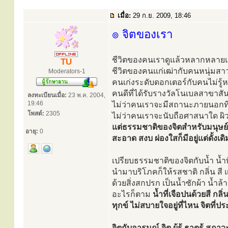
เมื่อ:
29 ก.ย. 2009, 18:46
๏ จิตของเรา
ชีวิตของคนเราดูแล้วหลากหลายแ
TU
ชีวิตของคนแก่เฒ่ากับคนหนุ่มส
Moderators-1
คนเก่งระดับดอกเตอร์กับคนไม่รู้ห
คนดีที่ได้รับรางวัลโนเบลสาขาสั
ลงทะเบียนเมื่อ:
23 พ.ค. 2004,
19:46
ไม่ว่าคนเราจะมีสถานะภายนอกท
โพสต์:
2305
ไม่ว่าคนเราจะนับถือศาสนาใด ผิ
แต่ธรรมชาติของจิตสำหรับมนุษย์
อายุ:
0
สะอาด สงบ ผ่องใสก็มีอยู่แต่ดั้งเ
เปรียบธรรมชาติของจิตกับน้ำ น้ำที
นำมาบริโภคก็ให้รสชาติ กลิ่น สี
ด้วยสิ่งสกปรก เป็นน้ำซักผ้า น้ำล้า
อะไรก็ตาม
น้ำที่เจือปนด้วยสี กลิ่
ทุกข์ ไม่สบายใจอยู่ที่ไหน จิตที่ป
จิตกับอารมณ์
จิต ผู้รู้ ธาตุรู้ สภ