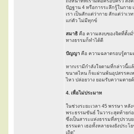
ถึงหน้าที่ที่เรามีต่อครอบครัว สั
ปัฏฐาน 4 หรือการระลึกรู้ในกาย เ
เรา เป็นสักแต่ว่ากาย สักแต่ว่าเว
แก่ตัว ไม่มีทุกข์
สมาธิ
คือ ความสงบของจิตที่ตั้ง
ทางธรรมก็ทำได้ดี
ปัญญา
คือ ความฉลาดรอบรู้ตามควา
หากเรามีกำลังใจตามที่กล่าวนี้แ
ขนาดไหน ก็จะผ่านพ้นอุปสรรคเหล่า
ไหว ปล่อยวาง ยอมรับความตาย
4. เพื่อไม่ประมาท
ในช่วงระยะเวลา 45 พรรษา หลังจ
พระธรรมขันธ์ ในวาระสุดท้ายก่
ซึ่งเป็นสาระแห่งธรรมที่สรุปรวบยอ
ธรรมดา เธอทั้งหลายจงยังประโย
เถิด”