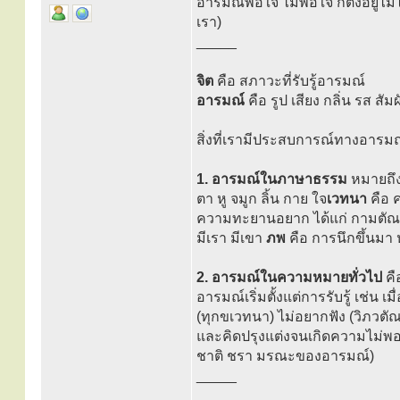
อารมณ์พอใจ ไม่พอใจ ก็ตั้งอยู่ไ
เรา)
_____
จิต
คือ สภาวะที่รับรู้อารมณ์
อารมณ์
คือ รูป เสียง กลิ่น รส ส
สิ่งที่เรามีประสบการณ์ทางอารมณ
1. อารมณ์ในภาษาธรรม
หมายถึ
ตา หู จมูก ลิ้น กาย ใจ
เวทนา
คือ 
ความทะยานอยาก ได้แก่ กามตั
มีเรา มีเขา
ภพ
คือ การนึกขึ้นมา 
2. อารมณ์ในความหมายทั่วไป
คื
อารมณ์เริ่มตั้งแต่การรับรู้ เช่น เม
(ทุกขเวทนา) ไม่อยากฟัง (วิภวตัณห
และคิดปรุงแต่งจนเกิดความไม่พอใ
ชาติ ชรา มรณะของอารมณ์)
_____