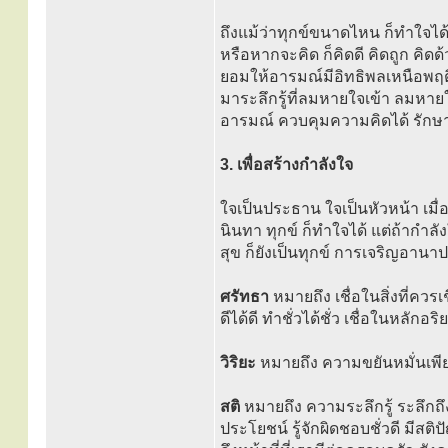
ถึงแม้ว่าทุกข์ขนาดไหน ก็ทำใจได้
หรือหากจะคิด ก็คิดดี คิดถูก คิด
ยอมให้อารมณ์มีอิทธิพลเหนือพฤต
มาระลึกรู้ที่ลมหายใจเข้า ลมหา
อารมณ์ ควบคุมความคิดได้ รักษา
3. เพื่อสร้างกำลังใจ
ใจเป็นประธาน ใจเป็นหัวหน้า เมื่อใจ
นินทา ทุกข์ ก็ทำใจได้ แต่ถ้ากำลัง
สุข ก็ยังเป็นทุกข์ การเจริญอานา
ศรัทธา
หมายถึง เชื่อในสิ่งที่ควร
ดีได้ดี ทำชั่วได้ชั่ว เชื่อในหลักอ
วิริยะ
หมายถึง ความขยันหมั่นเพี
สติ
หมายถึง ความระลึกรู้ ระลึกถึงค
ประโยชน์ รู้จักผิดชอบชั่วดี มีสติ