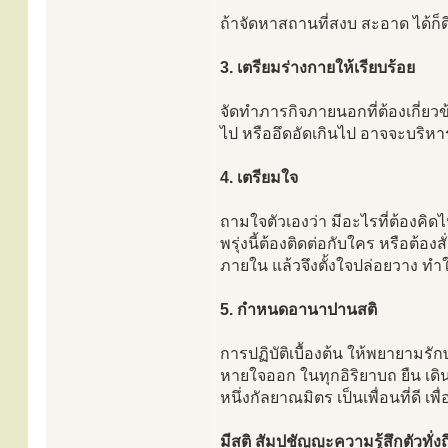
ถ้าจัดหาสถานที่สงบ สะอาด ได้ก็ด
3. เตรียมร่างกายให้เรียบร้อย
จัดทำภารกิจภายนอกที่ต้องเกี่ยวข
ไป หรืออึดอัดเกินไป อาจจะบริ
4. เตรียมใจ
ถามใจตัวเองว่า มีอะไรที่ต้องคิดไ
พรุ่งนี้ต้องติดต่อกับใคร หรือต้อง
ภายใน แล้วจึงตั้งใจปล่อยวาง ท
5. กำหนดอานาปานสติ
การปฏิบัติเบื้องต้น ให้พยายามรั
หายใจออก ในทุกอิริยาบถ ยืน เด
หนึ่งกัลยาณมิตร เป็นเพื่อนที่ดี เพื
มีสติ สัมปชัญญะความรู้สึกตัวทั