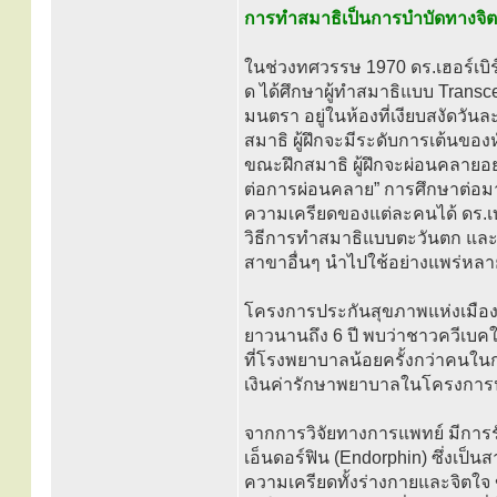
การทำสมาธิเป็นการบำบัดทางจิต
ในช่วงทศวรรษ 1970 ดร.เฮอร์เบิ
ด ได้ศึกษาผู้ทำสมาธิแบบ Transce
มนตรา อยู่ในห้องที่เงียบสงัดวันละ
สมาธิ ผู้ฝึกจะมีระดับการเต้นของ
ขณะฝึกสมาธิ ผู้ฝึกจะผ่อนคลายอย่า
ต่อการผ่อนคลาย” การศึกษาต่อม
ความเครียดของแต่ละคนได้ ดร.เบ
วิธีการทำสมาธิแบบตะวันตก และแ
สาขาอื่นๆ นำไปใช้อย่างแพร่หลา
โครงการประกันสุขภาพแห่งเมือ
ยาวนานถึง 6 ปี พบว่าชาวควีเบค
ที่โรงพยาบาลน้อยครั้งกว่าคนในก
เงินค่ารักษาพยาบาลในโครงการป
จากการวิจัยทางการแพทย์ มีการร
เอ็นดอร์ฟิน (Endorphin) ซึ่งเป
ความเครียดทั้งร่างกายและจิตใ