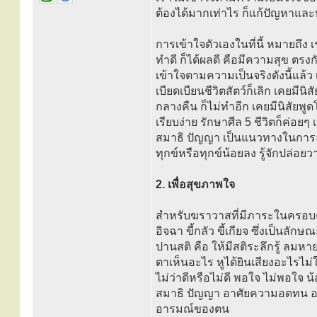
ต้องได้มากเท่าไร ก็แก้ปัญหาและ
การเข้าใจตัวเองในที่นี้ หมายถึง 
ทำดี ก็ได้ผลดี คือมีความสุข ตรงกัน
เข้าใจตามความเป็นจริงดังนี้แล้ว
เบียดเบียนชีวิตสัตว์ก็เลิก เคยมี
กลางคืน ก็ไม่ทำอีก เคยมีนิสัยพูดโก
เรียบง่าย รักษาศีล 5 ชีวิตก็ค่อย
สมาธิ ปัญญา เป็นแนวทางในการละ
ทุกข์หรือทุกข์น้อยลง รู้จักปล่อ
2. เพื่อสุขภาพใจ
สำหรับฆราวาสที่มีภาระในครอบครัว
อิจฉา ขี้กลัว ขี้เกียจ ซึ่งเป็น
ปานสติ คือ ให้มีสติระลึกรู้ ลมห
ตาเห็นอะไร หูได้ยินเสียงอะไรไม
ไม่ว่าดีหรือไม่ดี พอใจ ไม่พอใจ น
สมาธิ ปัญญา อาศัยความอดทน อดกล
อารมณ์ของตน