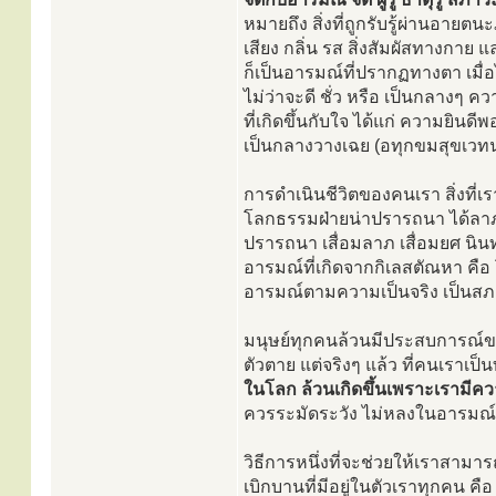
หมายถึง สิ่งที่ถูกรับรู้ผ่านอายตนะ
เสียง กลิ่น รส สิ่งสัมผัสทางกาย
ก็เป็นอารมณ์ที่ปรากฏทางตา เมื่อไ
ไม่ว่าจะดี ชั่ว หรือ เป็นกลางๆ 
ที่เกิดขึ้นกับใจ ได้แก่ ความยินด
เป็นกลางวางเฉย (อทุกขมสุขเวท
การดำเนินชีวิตของคนเรา สิ่งที่
โลกธรรมฝ่ายน่าปรารถนา ได้ลาภ 
ปรารถนา เสื่อมลาภ เสื่อมยศ นินท
อารมณ์ที่เกิดจากกิเลสตัณหา คือ โล
อารมณ์ตามความเป็นจริง เป็นสภาวะขอ
มนุษย์ทุกคนล้วนมีประสบการณ์ของ
ตัวตาย แต่จริงๆ แล้ว ที่คนเราเป็
ในโลก ล้วนเกิดขึ้นเพราะเรามีควา
ควรระมัดระวัง ไม่หลงในอารมณ์
วิธีการหนึ่งที่จะช่วยให้เราสามารถค
เบิกบานที่มีอยู่ในตัวเราทุกคน 