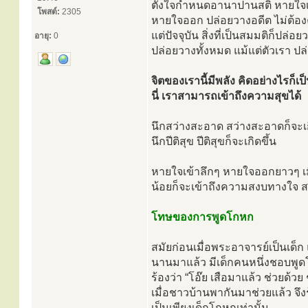
ตั้งใจกำหนดอานาปานสติ หายใจเ
โพสต์:
2305
หายใจออก ปล่อยวางอดีต ไม่ต้องคิดถ
แต่ปัจจุบัน สิ่งที่เป็นสมมติก็ปล่อยว
อายุ:
0
ปล่อยวางทั้งหมด แม้แต่ตัวเรา ป
จิตของเรานี้มีพลัง คิดอย่างไรก็เป็
นี่ เราสามารถเข้าถึงความสุขได้
นึกสว่างสะอาด สว่างสะอาดก็จะเก
นึกปีติสุข ปีติสุขก็จะเกิดขึ้น
หายใจเข้าลึกๆ หายใจออกยาวๆ เมื่อ
น้อยก็จะเข้าถึงความสงบทางใจ 
โทษของการพูดโกหก
สมัยก่อนเมื่อพระอาจารย์เป็นเด็ก 
นานมาแล้ว มีเด็กคนหนึ่งชอบพูด
ร้องว่า “โอ๊ย เสือมาแล้ว ช่วยด้วย 
เมื่อชาวบ้านพากันมาช่วยแล้ว จึงร
เป็นเพียงเด็กโกหกเท่านั้น