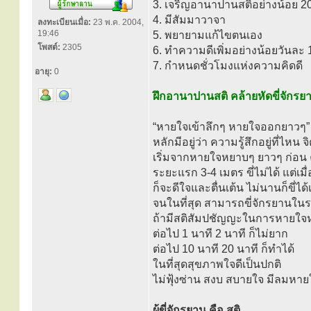
3. เจริญอานาปานสติอย่างน้อย 2
4. มีสัมมาวาจา
ลงทะเบียนเมื่อ:
23 พ.ค. 2004,
19:46
5. พยายามแก้ไขตนเอง
โพสต์:
2305
6. ทำความดีเพิ่มอย่างน้อยวันละ 
7. กำหนดชั่วโมงแห่งความคิดดี
อายุ:
0
ฝึกอานาปานสติ คล้ายหัดขี่จักรย
“หายใจเข้าลึกๆ หายใจออกยาวๆ” ช
หลักมีอยู่ว่า ความรู้สึกอยู่ที่ไหน จิตก
เริ่มจากหายใจหยาบๆ ยาวๆ ก่อน ค
ระยะแรก 3-4 เมตร ขี่ไม่ได้ แต่เ
ก็จะดีใจและตื่นเต้น ไม่นานก็ขี่ได
จนในที่สุด สามารถขี่จักรยานใน
ถ้ามีสติสัมปชัญญะในการหายใจหนึ
ต่อไป 1 นาที 2 นาที ก็ไม่ยาก
ต่อไป 10 นาที 20 นาที ก็ทำได้
ในที่สุดสุขภาพใจดีเป็นปกติ
ไม่ฟุ้งซ่าน สงบ สบายใจ มีลมหา
ผู้ขี่จักรยาน คือ สติ