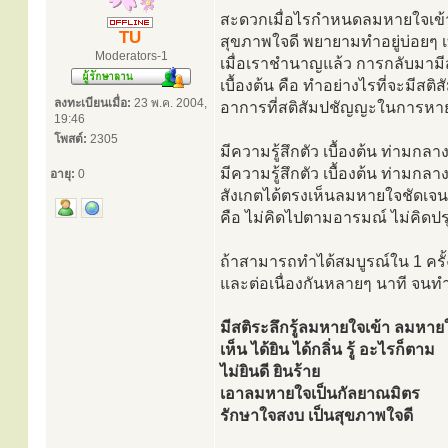
สะดวกเมื่อไรกำหนดลมหายใจเข้าออ
TU
สุขภาพใจดี พยายามทำอยู่บ่อยๆ เท
Moderators-1
เมื่อเราชำนาญแล้ว การกลับมามีส
เบื้องต้น คือ ทำอย่างไรที่จะมีส
ลงทะเบียนเมื่อ:
23 พ.ค. 2004,
อาการที่สติสัมปชัญญะในการหายใจ
19:46
โพสต์:
2305
มีความรู้สึกตัว เบื้องต้น ท่ามก
มีความรู้สึกตัว เบื้องต้น ท่าม
อายุ:
0
สังเกตได้ตรงเห็นลมหายใจชัดเจน แ
คือ ไม่คิดไปตามอารมณ์ ไม่คิดปรุง
ถ้าสามารถทำได้สมบูรณ์ใน 1 ครั้
และต่อเนื่องกันหลายๆ นาที จนท
มีสติระลึกรู้ลมหายใจเข้า ลมหา
เห็น ได้ยิน ได้กลิ่น รู้ อะไรก็ตาม
ไม่ยินดี ยินร้าย
เอาลมหายใจเป็นกัลยาณมิตร
รักษาใจสงบ เป็นสุขภาพใจดี