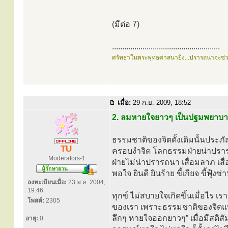
(มีต่อ 7)
.....................................................
ศรัทธาในพระพุทธศาสนายิ่ง...ปรารถนาจะช่
เมื่อ:
29 ก.ย. 2009, 18:52
2. ลมหายใจยาวๆ เป็นปฐมพยาบา
ธรรมชาติของจิตดั้งเดิมนั้นประภั
TU
ครอบงำจิต โลกธรรมฝ่ายน่าปราร
Moderators-1
ฝ่ายไม่น่าปรารถนา เสื่อมลาภ เส
พอใจ ยินดี ยินร้าย ขี้เกียจ ขี้ฟุ้
ลงทะเบียนเมื่อ:
23 พ.ค. 2004,
19:46
ทุกข์ ไม่สบายใจเกิดขึ้นเมื่อไร เ
โพสต์:
2305
ของเรา เพราะธรรมชาติของจิตแท้จร
ลึกๆ หายใจออกยาวๆ” เมื่อมีสติ
อายุ:
0