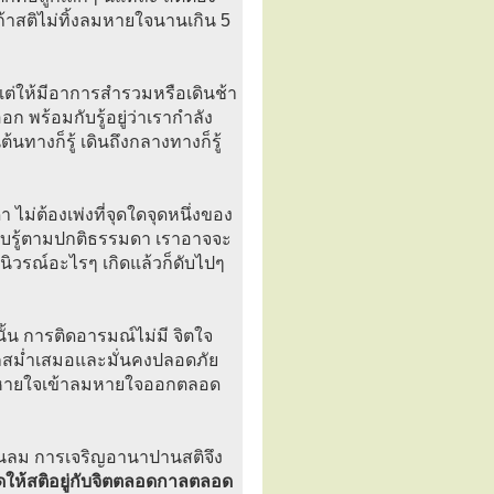
้าสติไม่ทิ้งลมหายใจนานเกิน 5
ต่ให้มีอาการสำรวมหรือเดินช้า
 พร้อมกับรู้อยู่ว่าเรากำลัง
ต้นทางก็รู้ เดินถึงกลางทางก็รู้
า ไม่ต้องเพ่งที่จุดใดจุดหนึ่งของ
รับรู้ตามปกติธรรมดา เราอาจจะ
ปๆ นิวรณ์อะไรๆ เกิดแล้วก็ดับไปๆ
ั้น การติดอารมณ์ไม่มี จิตใจ
กสม่ำเสมอและมั่นคงปลอดภัย
มหายใจเข้าลมหายใจออกตลอด
ห็นลม การเจริญอานาปานสติจึง
ุดให้สติอยู่กับจิตตลอดกาลตลอด