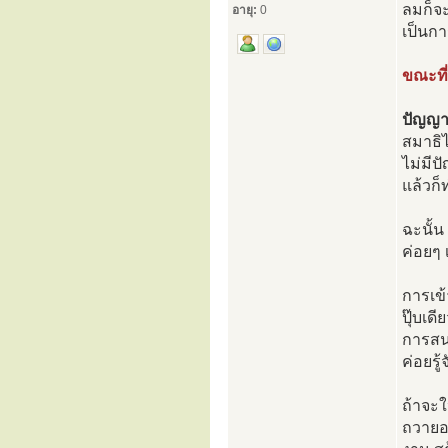
ลมก็จะ
อายุ:
0
เป็นกา
ขณะที่
ปัญญาจ
สมาธิไ
ไม่มีป
แล้วก็
ฉะนั้น
ค่อยๆ 
การเข้
ปุ๊บเด
การสนท
ค่อยรู้
ถ้าจะใ
ถวายอา