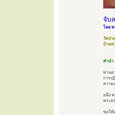
จับ
โดย พ
วัดป่
บ้านท
คำนำ
ท่านอ
การปฏ
ความส
อนึ่ง 
พระธรร
ขอให้