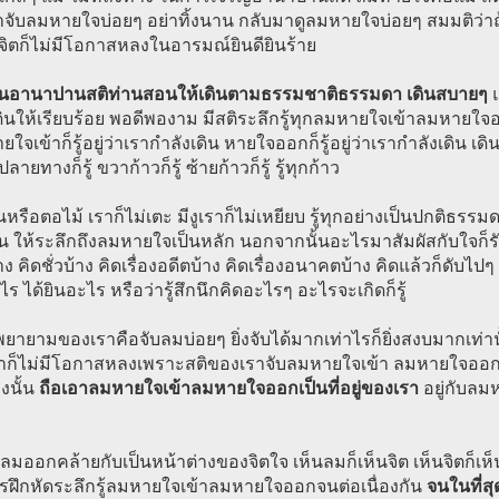
จับลมหายใจบ่อยๆ อย่าทิ้งนาน กลับมาดูลมหายใจบ่อยๆ สมมติว่าถ
 จิตก็ไม่มีโอกาสหลงในอารมณ์ยินดียินร้าย
ินอานาปานสติท่านสอนให้เดินตามธรรมชาติธรรมดา เดินสบายๆ
แ
ดินให้เรียบร้อย พอดีพองาม มีสติระลึกรู้ทุกลมหายใจเข้าลมหายใจออก
ยใจเข้าก็รู้อยู่ว่าเรากำลังเดิน หายใจออกก็รู้อยู่ว่าเรากำลังเดิน เดิน
ปลายทางก็รู้ ขวาก้าวก็รู้ ซ้ายก้าวก็รู้ รู้ทุกก้าว
ินหรือตอไม้ เราก็ไม่เตะ มีงูเราก็ไม่เหยียบ รู้ทุกอย่างเป็นปกติธรรมด
น ให้ระลึกถึงลมหายใจเป็นหลัก นอกจากนั้นอะไรมาสัมผัสกับใจก็
้าง คิดชั่วบ้าง คิดเรื่องอดีตบ้าง คิดเรื่องอนาคตบ้าง คิดแล้วก็ดับไ
ไร ได้ยินอะไร หรือว่ารู้สึกนึกคิดอะไรๆ อะไรจะเกิดก็รู้
ายามของเราคือจับลมบ่อยๆ ยิ่งจับได้มากเท่าไรก็ยิ่งสงบมากเท่าน
าก็ไม่มีโอกาสหลงเพราะสติของเราจับลมหายใจเข้า ลมหายใจออ
างนั้น
ถือเอาลมหายใจเข้าลมหายใจออกเป็นที่อยู่ของเรา
อยู่กับล
ลมออกคล้ายกับเป็นหน้าต่างของจิตใจ เห็นลมก็เห็นจิต เห็นจิตก็เ
รฝึกหัดระลึกรู้ลมหายใจเข้าลมหายใจออกจนต่อเนื่องกัน
จนในที่ส