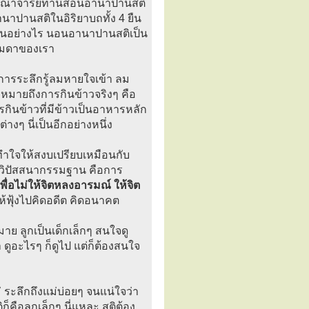
ราณาจารย์ท่านสอนอานาปานสติ
ปานสติในอิริยาบถทั้ง 4 ยืน
ป็นอย่างไร นอนอานาปานสติเป็น
รรมดาของเรา
ารระลึกรู้ลมหายใจเข้า ลม
าจหมายถึงการกินข้าวจริงๆ คือ
การกินข้าวที่มีข้าวเป็นอาหารหลัก
งๆ นี่เป็นอีกอย่างหนึ่ง
ำใจให้สงบเปรียบเหมือนกับ
่อวิปัสสนากรรมฐาน คือการ
พื่อไม่ให้จิตหลงอารมณ์ ให้จิต
่ให้ฟุ้งไปคิดอดีต คิดอนาคต
าย ลูกเป็นเด็กเล็กๆ สนใจดู
 ดูอะไรๆ ก็ดูไป แต่ก็ต้องสนใจ
่ ระลึกถึงแม่บ่อยๆ จนแน่ใจว่า
คือลูกเล็กๆ นี่แหละ สติต้อง