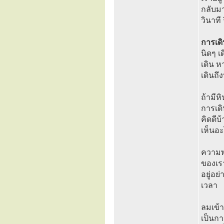
กลับมา
วินาที
การเด
นิดๆ เ
เดิน หา
เดินถึง
ถ้ามีห
การเดิ
คิดดีบ
เห็นอะ
ความพย
ของเร
อยู่อย่
เวลา
ลมเข้า
เป็นกา