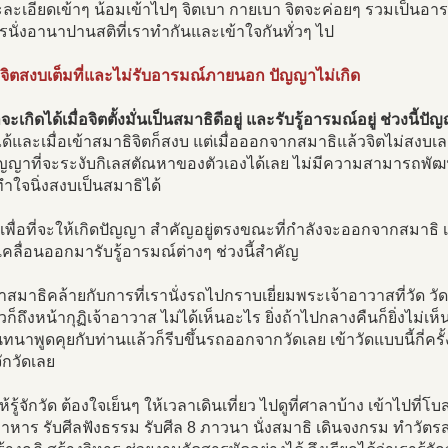
ละเอียดเข้าๆ น้อมเข้าไปๆ จิตเบา กายเบา จิตจะค่อยๆ รวมเป็นอารมณ์
รนั่งอานาปานสติที่เราทำกันและเข้าใจกันทั่วๆ ไป
จิตสงบเต็มที่และไม่รับอารมณ์ภายนอก ปัญญาไม่เกิด
ะเกิดได้เมื่อจิตตั้งมั่นเป็นสมาธิดีอยู่ และรับรู้อารมณ์อยู่ ช่วงนี้ป
ด้และเมื่อเข้าสมาธิจิตก็สงบ แต่เมื่อออกจากสมาธิแล้วจิตไม่สงบเล
ัญญาที่จะระงับกิเลสตัณหาของตัวเองได้เลย ไม่มีความสามารถพัฒนา
ทำใจนิ่งสงบเป็นสมาธิได้
 เพื่อที่จะให้เกิดปัญญา สำคัญอยู่ตรงขณะที่กำลังจะออกจากสมาธิ เมื
เคลื่อนออกมารับรู้อารมณ์ต่างๆ ช่วงนี้สำคัญ
าสมาธิคล้ายกับการที่เรานั่งรถไปกราบเยี่ยมพระเจ้าอาวาสที่วัด 
ียวก็ถึงหน้ากุฏิเจ้าอาวาส ไม่ได้เห็นอะไร ยิ่งถ้าไปกลางคืนก็ยิ่งไม่
นาพูดคุยกับท่านแล้วก็รีบขึ้นรถออกจากวัดเลย เข้าวัดแบบนี้กี่ครั้งๆ
จักวัดเลย
ห้รู้จักวัด ต้องใจเย็นๆ ให้เวลาเดินเที่ยว ไปดูที่ศาลาบ้าง เข้าไปที่โบ
หาร รับศีลฟังธรรม รับศีล 8 ภาวนา นั่งสมาธิ เดินจงกรม ทำวัตรส