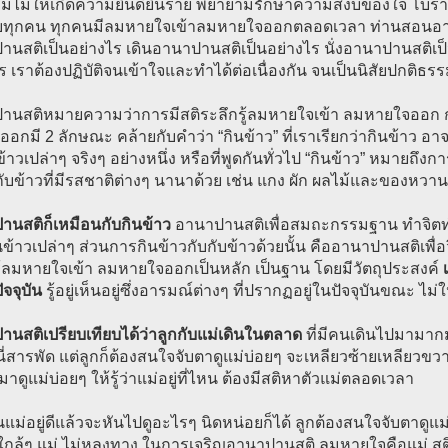
มไม่ให้เกิดความยินดียินร้าย พยายามรักษาความสงบของใจ โบ
บทุกคน ทุกคนมีลมหายใจเข้าลมหายใจออกตลอดเวลา ท่านสอนอานา
านสติเป็นอย่างไร เดินอานาปานสติเป็นอย่างไร นั่งอานาปานสติเ
ร เราต้องปฏิบัติจนเข้าใจและทำได้ต่อเนื่องกัน จนเป็นนิสัยปกติธ
านสติหมายความว่าการมีสติระลึกรู้ลมหายใจเข้า ลมหายใจออก ก
อกมี 2 ลักษณะ คล้ายกับคำว่า “กินข้าว” ที่เราเรียกว่ากินข้าว อ
ข้าวเปล่าๆ จริงๆ อย่างหนึ่ง หรือที่พูดกันทั่วไป “กินข้าว” หมายถึง
ับข้าวที่มีรสชาติต่างๆ นานาด้วย เช่น แกง ผัก ผลไม้และของหวานต่า
านสติก็เหมือนกับกินข้าว
อานาปานสติเพื่อสมถะกรรมฐาน ทำจิตท
ข้าวเปล่าๆ ส่วนการกินข้าวกับกับข้าวด้วยนั้น คืออานาปานสติเพื
ู้ลมหายใจเข้า ลมหายใจออกเป็นหลัก เป็นฐาน โดยมีวัตถุประสงค์
เ
ปัจจุบัน
รู้อยู่เห็นอยู่ซึ่งอารมณ์ต่างๆ ที่ปรากฏอยู่ในปัจจุบันขณะ ไม
นสติเปรียบเทียบได้ว่าลูกกับแม่เดินในตลาด
ที่มีคนเดินไปมามากม
นี่สารพัด แต่ลูกก็ต้องสนใจจับตาดูแม่บ่อยๆ จะเหลียวซ้ายเหลียวขวา
มาดูแม่บ่อยๆ ให้รู้ว่าแม่อยู่ที่ไหน ต้องมีสติหาตัวแม่ตลอดเวลา
็นแม่อยู่ดีแล้วจะหันไปดูอะไรๆ นิดหน่อยก็ได้ ลูกต้องสนใจจับตาดูแม
่ใกล้ๆ แม่ ไม่หลงทาง ในการเจริญอานาปานสติ ลมหายใจคือแม่ สติก็