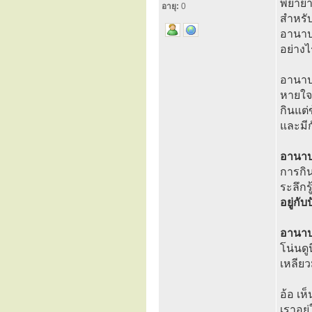
พยายา
อายุ:
0
สำหรั
อานาป
อย่างไ
อานาป
หายใจอ
กินแต่
และมีก
อานาป
การกิน
ระลึกร
อยู่กับ
อานาปา
โน่นดู
เหลียว
อ้อ เห
เราอยู