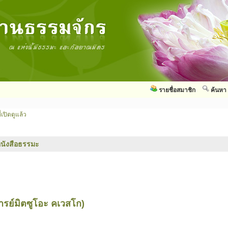
รายชื่อสมาชิก
ค้นหา
่เปิดดูแล้ว
นังสือธรรมะ
รย์มิตซูโอะ คเวสโก)