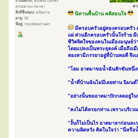
งานอดิเรก:
ฟังเพลง และฟัง
คว
ธรรมตามกาลเวลา
สิ่งที่ชื่นชอบ:
อภัยทาน
นิทานพื้นบ้าน คติสอนใจ
อายุ:
39
ที่อยู่:
กรุงเทพมหานคร
มีครอบครัวอยู่สองครอบครัว ค
แผ่ ส่วนอีกครอบครัวนั้นใจร้าย 
ชีวิตจิตใจของคนในเมืองมนุษย์ว่า 
โดยแปลงเป็นพระธุดงค์ เมื่อถึงเม
สองสามีภรรยาอยู่ที่บ้านพอดี จึงเอ่
"โยม อาตมาขอน้ำฉันสักขันหนึ่ง
"น้ำที่บ้านฉันไม่มีเลยท่าน นิมนต์
"อย่างนั้นขออาตมาปักกลดอยู่ใ
"คงไม่ได้หรอกท่าน เพราะบริเวณ
"งั้นก็ไม่เป็นไร อาตมาลาก่อนล
ความผิดหวัง คิดในใจว่า "นี่หรือ