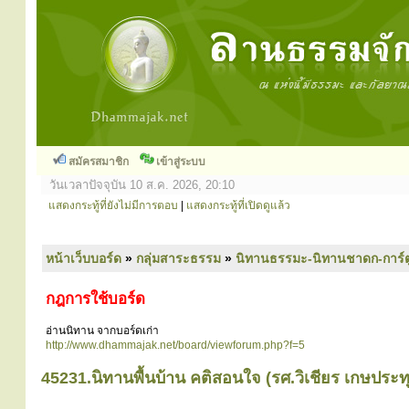
สมัครสมาชิก
เข้าสู่ระบบ
วันเวลาปัจจุบัน 10 ส.ค. 2026, 20:10
แสดงกระทู้ที่ยังไม่มีการตอบ
|
แสดงกระทู้ที่เปิดดูแล้ว
หน้าเว็บบอร์ด
»
กลุ่มสาระธรรม
»
นิทานธรรมะ-นิทานชาดก-การ์
กฎการใช้บอร์ด
อ่านนิทาน จากบอร์ดเก่า
http://www.dhammajak.net/board/viewforum.php?f=5
45231.นิทานพื้นบ้าน คติสอนใจ (รศ.วิเชียร เกษประท