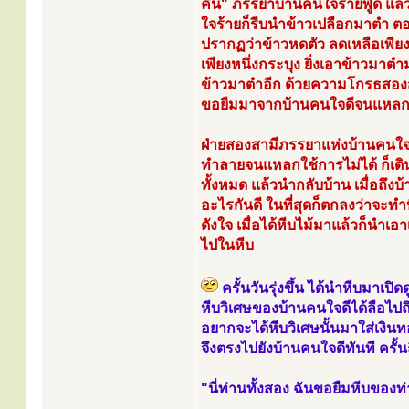
คืน" ภรรยาบ้านคนใจร้ายพูด แล้ว
ใจร้ายก็รีบนำข้าวเปลือกมาตำ ต
ปรากฏว่าข้าวหดตัว ลดเหลือเพียง
เพียงหนึ่งกระบุง ยิ่งเอาข้าวมาต
ข้าวมาตำอีก ด้วยความโกรธสองสา
ขอยืมมาจากบ้านคนใจดีจนแหลกใ
ฝ่ายสองสามีภรรยาแห่งบ้านคนใจดี
ทำลายจนแหลกใช้การไม่ได้ ก็เดิน
ทั้งหมด แล้วนำกลับบ้าน เมื่อถึ
อะไรกันดี ในที่สุดก็ตกลงว่าจะทำ
ดังใจ เมื่อได้หีบไม้มาแล้วก็นำเอ
ไปในหีบ
ครั้นวันรุ่งขึ้น ได้นำหีบมาเปิ
หีบวิเศษของบ้านคนใจดีได้ลือไป
อยากจะได้หีบวิเศษนั้นมาใส่เงิน
จึงตรงไปยังบ้านคนใจดีทันที ครั้
"นี่ท่านทั้งสอง ฉันขอยืมหีบของท