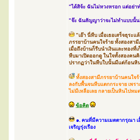
"ได้สิจ้ะ ฉันไม่หวงหรอก แต่อย่
"จ๊ะ ฉันสัญญาว่าจะไม่ทำแบบนั้น
"เอ๊า นี่หีบ เมื่อเธอเสร็จธุร
ภรรยาบ้านคนใจร้าย ทั้งสองสามีภ
เมื่อถึงบ้านก็รีบนำเงินและทองที่
หีบมาเปิดออกดู ในใจทั้งสองคนค
ปรากฏว่าในหีบใบนั้นมีแต่ก้อนห
ทั้งสองสามีภรรยาบ้านคนใจร้า
ลงกับพื้นจนหีบแตกกระจาย เพราะ
ไม่มีเหลือเลย กลายเป็นหินไปหมด
ข้อคิด
๑. คนที่มีความเมตตากรุณา เอื้
เจริญรุ่งเรือง