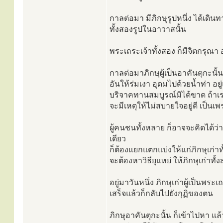
กาลต่อมา มีภิกษุรูปหนึ่ง ได้เดิน
ทั้งสองรูปในอาวาสนั้น
พระเถระเจ้าทั้งสอง ก็มีจิตกรุณา อ
กาลต่อมาภิกษุผู้เป็นอาคันตุกะนั้น 
อันให้ร่มเงา อุดมไปด้วยน้ำท่า อยู
บริจาคทานสมบูรณ์มิได้ขาด ถ้าเร
จะมีเหตุให้ไม่สบายใจอยู่ดี เป็นเพรา
ผู้คนชนทั้งหลาย ก็อาจจะคิดได้ว่า
เดียว
ก็ต้องแยกแตกแบ่งให้แก่ภิกษุเก่าท
จะต้องหาวิธียุแหย่ ให้ภิกษุเก่า
อยู่มาวันหนึ่ง ภิกษุเก่าผู้เป็นพ
เสร็จแล้วก็กลับไปยังกุฏิของตน
ภิกษุอาคันตุกะนั้น ก็เข้าไปหา แล