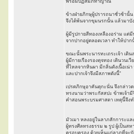
พร้อมปฏิสัมภิทาญาณ
ข้างฝ่ายภิกษุผู้ปรารถนาชั่วช้าน
จึงได้พ้นจากขุมนรกนั้น แล้วมาบั
ผู้มีรูปกายสีทองเหลืองอร่าม แต
จากปากอยู่ตลอดเวลา ทำให้ปากนั
ขณะนั้นพระนารทะเถระเจ้า เดิน
ผู้มีกายเรืองรองดุจทอง เดินวน
ที่ไหลจากหินผา มีกลิ่นดังเนื้อเน่
และปากเจ้าจึงมีสภาพดังนี้”
เปรตภิกษุอาคันตุกะนั่น จึงกล่
ทรงนามว่าพระกัสสปะ ข้าพเจ้าม
คำสอนพระบรมศาสดา เหตุนี้จึงทำ
มัวเมา หลงอยู่ในลาภสักการะและเ
ผู้ทรงศีลทรงธรรม ๒ รูป ผู้เป็น
ครอบครอง ด้วยเห็นแก่ลาภที่จะบัง