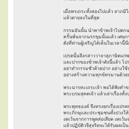
เมื่อพรเถระทั้งสองไปแล้ว ลาภมิไ
แล้วตายลงในที่สุด
กรรมอันนั้น นำพาข้าพเจ้าไปตกนร
ครั้นพ้นจากนรกขุมนั้นแล้ว เศษกร
ดังที่ท่านผู้เจริญได้เห็นในเวลานี้นี
เปรตนั้นจึงกล่าววาจาสุภาษิตแก่พ
และปากของข้าพเจ้าดังนี้แล้ว 
อย่าทำกรรมชั่วด้วยปาก อย่างใช
อย่างสร้างความทุกข์ทรมานด้วยป
พระนารทะเถระเจ้า พอได้ฟังคำของ
พระบรมสุคตเจ้า แล้วเล่าเรื่องทั
พระพุทธองค์ จึงทรงยกเรื่องเปรต
พระภิกษุและประชุมชนทั้งปวงให้ละว
งดเว้นจากการพูดส่อเสียด งดเว้
แล้วปฏิบัติวจีสุจริตจะได้รับผล