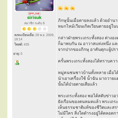
sirisuk
ภิกษุนั้นเมื่อตายลงแล้ว ด้วยอำนา
สมาชิก ระดับ 6
หมกไหม้เวียนเกิดเวียนตายอยู่ใ
ลงทะเบียนเมื่อ:
28 พ.ย. 2009,
กล่าวฝ่ายพระเถระทั้งสอง ต่างอ
18:14
ก็มาพบกัน ณ อาวาสแห่งหนึ่ง และก
โพสต์:
435
จากปากของภิกษุ อาคันตุกะผู้ปราร
อายุ:
0
ครั้นพระเถระทั้งสองได้ทราบควา
หมู่คนชนชาวบ้านทั้งหลาย เมื่อไ
นำเอาเครื่องใช้ น้ำฉัน มาถวายแด่
นั้นได้ป่วยตายเสียแล้ว
พระเถระทั้งสอง พอได้สดับข่าวอว
ยังเรือนของตนหมดแล้ว พระเถระ
เห็นธรรมชาติแท้ของชีวิตและสรรพสิ่ง
ไม่มีใคร สิ่งใดดำรงอยู่ได้ตลอด