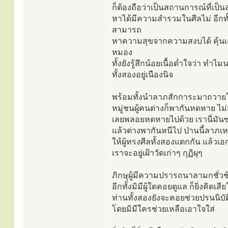
ก็ต้องถือว่าเป็นสถานการณ์ที่เป็
หาได้มีความสำรวมในศีลไม่ อีกทั้
สามารถ
หาความสุขจากความสงบได้ คุ้นเค
หมอง
ทั้งยังรู้สึกน้อยเนื้อต่ำใจว่า ท
ทั้งสองอยู่เนืองนิจ
พร้อมทั้งนำลาภสักการะมาถวายให้ท่
หมู่ชนผู้คนต่างก็พากันหดหาย ไม่ม
เลยพลอยหดหายไปด้วย เรานี่มันซวย
แล้วต่างพากันหนีไป ป่านนี้ลาภเห
ให้ผู้ทรงศีลทั้งสองแตกกัน แล้วเอ
เราจะอยู่เฝ้าวัดเก่าๆ กุฏิผุๆ
ภิกษุผู้มีความปรารถนาลามกชั่วช้า
อีกทั้งมิมีผู้ใดคอยดูแล ก็ยิ่งคิดเส
ท่านทั้งสองยังจะคอยช่วยปรนนิบัติ 
โดยมิมีใครช่วยเหลือเอาใจใส่