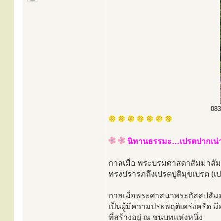
083
นิทานธรรมะ…เปรตปากเน่
กาลเมื่อ พระบรมศาสดาสัมมาสัมพ
ทรงปรารภถึงเปรตปูติมุขเปรต (เปร
กาลเมื่อพระศาสนาพระกัสสปสัมม
เป็นผู้มีความประพฤติเคร่งครัด ม
ที่สร้างอยู่ ณ ชนบทแห่งหนึ่ง