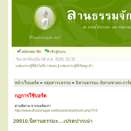
สมัครสมาชิก
เข้าสู่ระบบ
วันเวลาปัจจุบัน 08 ส.ค. 2026, 02:32
แสดงกระทู้ที่ยังไม่มีการตอบ
|
แสดงกระทู้ที่เปิดดูแล้ว
หน้าเว็บบอร์ด
»
กลุ่มสาระธรรม
»
นิทานธรรมะ-นิทานชาดก-การ์
กฎการใช้บอร์ด
อ่านนิทาน จากบอร์ดเก่า
http://www.dhammajak.net/board/viewforum.php?f=5
29910.นิทานธรรมะ…เปรตปากเน่า