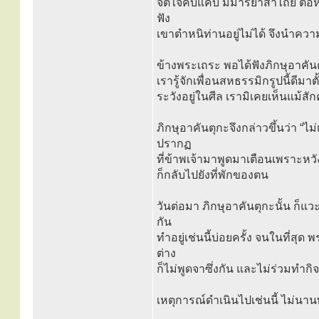
จิตใจคับแคบ มีมารยาสาไถย ต่อห
ฟัง
เขาตำหนิท่านอยู่ไม่ได้ จึงนำคว
ข้างพระเถระ พอได้ฟังภิกษุอาคันตุ
เรารู้จักเพื่อนสหธรรมิกรูปนี้ดีม
ระวังอยู่ในศีล เรามิเคยเห็นแม้สัก
ภิกษุอาคันตุกะจึงกล่าวขึ้นว่า “ไม่
ปรากฏ
ที่ข้าพเจ้ามาพูดมาเตือนเพราะหวังดี
ก็กลับไปยังที่พักของตน
วันต่อมา ภิกษุอาคันตุกะนั้น ก็แว
กัน
ทำอยู่เช่นนี้บ่อยครั้ง จนในที่สุด 
ต่าง
ก็ไม่พูดจาซึ่งกัน และไม่ร่วมทำกิ
เหตุการณ์ดำเนินไปเช่นนี้ ไม่