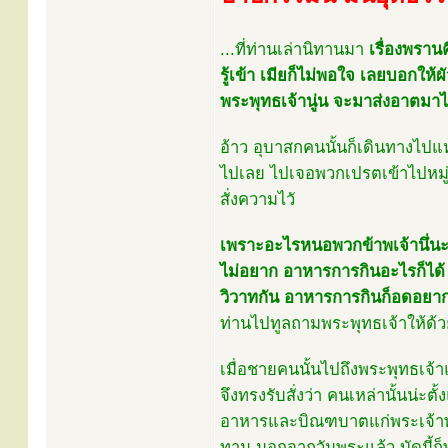
...ที่ท่านเล่านิทานมา
เรื่องพราน
รู้เข้า เมียก็ไม่พอใจ เลยบอกให้
พระพุทธเจ้านู่น จะมาส่งอาตมาได
อ้าว อุบาสกคนนั้นก็เดินทางไปแหล
ไปเลย ไปเจอพวกเปรตเข้าไปหมู่หน
สั่งความไวั
เพราะอะไรหนอพวกข้าพเจ้านึ่นะ คร
ไม่อยาก อาหารการกินอะไรก็ได้ ค
วิวาทกัน อาหารการกินก็อดอยาก
ท่านไปทูลถามพระพุทธเจ้าให้ด้
เมื่อชายคนนั้นไปถึงพระพุทธเจ้า
จึงทรงรับสั่งว่า คนเหล่านั้นน่ะตั
อาหารและบิณฑบาตแก่พระเจ้าพระสง
ทาน นอกจากวันพระแล้ว บัดนี้ก็พา