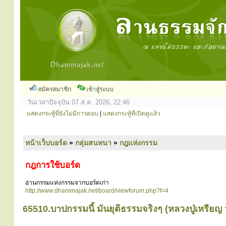
สมัครสมาชิก
เข้าสู่ระบบ
วันเวลาปัจจุบัน 07 ส.ค. 2026, 22:46
แสดงกระทู้ที่ยังไม่มีการตอบ
|
แสดงกระทู้ที่เปิดดูแล้ว
หน้าเว็บบอร์ด
»
กลุ่มสนทนา
»
กฎแห่งกรรม
กฎการใช้บอร์ด
อ่านกรรมแห่งกรรมจากบอร์ดเก่า
http://www.dhammajak.net/board/viewforum.php?f=4
65510.บาปกรรมนี้ มันยุติธรรมจริงๆ (หลวงปู่เหรียญ