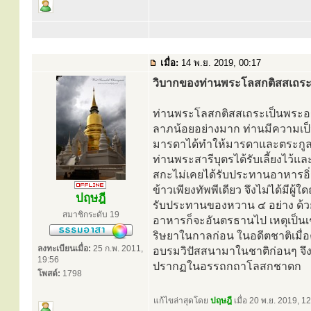
เมื่อ:
14 พ.ย. 2019, 00:17
วิบากของท่านพระโลสกติสสเถร
ท่านพระโลสกติสสเถระเป็นพระอรห
ลาภน้อยอย่างมาก ท่านมีความเป็น
มารดาได้ทำให้มารดาและตระกูลเสื
ท่านพระสารีบุตรได้รับเลี้ยงไว
สกะไม่เคยได้รับประทานอาหารอิ่
ข้าวเพียงทัพพีเดียว จึงไม่ได้มีผู
ปฤษฎี
รับประทานของหวาน ๔ อย่าง ด้วย
สมาชิกระดับ 19
อาหารก็จะอันตรธานไป เหตุเป็น
ริษยาในกาลก่อน ในอดีตชาติเมื่อค
ลงทะเบียนเมื่อ:
25 ก.พ. 2011,
อบรมวิปัสสนามาในชาติก่อนๆ จึง
19:56
ปรากฏในอรรถกถาโลสกชาดก
โพสต์:
1798
แก้ไขล่าสุดโดย
ปฤษฎี
เมื่อ 20 พ.ย. 2019, 12