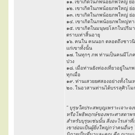
๑๑. เขาเกิดในภพน้อยภพใหญ่ ย่อม
๑๒. เขาเกิดในภพน้อยภพใหญ่ ย่อ
๑๓. เขาเกิดในภพน้อยภพใหญ่ ย่อ
๑๔. เขาเกิดในภพน้อยภพใหญ่ท
๑๕. เขาเกิดในมนุษยโลกในปริมาณ
ตราบเท่าสิ้นอายุ
๑๖. คนใน คนนอก ตลอดถึงชาวนิค
แก่เขาทั้งนั้น
๑๗. ในทุกๆ ภพ ท่านเป็นคนมีโภคทร
ปวง
๑๘. เมื่อท่านยังท่องเที่ยวอยู่ใ
ทุกเมื่อ
๑๙. ท่านเสวยยศสองอย่างทั้งใ
๒๐. ในอวสานท่านได้บรรลุศิวโม
" บุรุษใดประสพบุญเพราะเจาะจงพ
หรือโพธิพฤกษ์ของพระศาสดาพระ
สำหรับบุรุษเช่นนั้น สิ่งอะไรเล่าท
เขาย่อมเป็นผู้ยิ่งใหญ่กว่าคนอื่
นิกายเป็นที่มาและคุณ คือ ฌาน