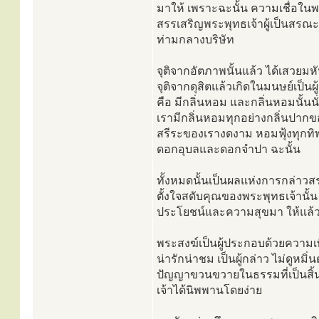
มาให้ เพราะฉะนั้น ความเชื่อใน
สรรเสริญพระพุทธเจ้าผู้เป็นสรณ
ท่ามกลางบริษัท
จุติจากอัตภาพนั้นแล้ว ได้เสวยมห
จุติจากดุสิตแล้วเกิดในมนษย์เป็น
คือ มีกลิ่นหอม และกลิ่นหอมนั้นนั
เรามีกลิ่นหอมทุกอย่างกลิ่นปากของ
สรีระของเรางดงาม หอมฟุ้งทุกท
ดอกอุบลและดอกจำปา ฉะนั้น
ทั้งหมดนั้นเป็นผลแห่งการกล่าวสร
ตั้งใจสดับคุณของพระพุทธเจ้านั้น
ประโยชน์และความสุขมา ให้แล้ว เ
พระสงฆ์เป็นผู้ประกอบด้วยความเพี
น่ารักน่าชม เป็นผู้กล่าว ไม่ดูหมิ่
ปัญญาขวนขวายในธรรมที่เป็นสิ้นก
เจ้าได้นิพพานโดยง่าย