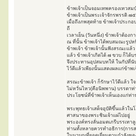
ข้าพเจ้าเป็นจอมเทพครองเทวสมบัต
ข้าพเจ้าเป็นพระเจ้าจักรพรรดิ ๗๕
เมื่อถึงภพสุดท้าย ข้าพเจ้าประก
ถี
เวลาเย็น (วันหนึ่ง) ข้าพเจ้าต้อ
ณ ที่นั้น ข้าพเจ้าได้พบสมณะรูปหน
ข้าพเจ้า ข้าพเจ้านั้นฟังสรณะแล้
แล้ว ข้าพเจ้าเกิดได้ ๗ ขวบ ก็ได้
จึงประทานอุปสมบทให้ ในกัปที่นับม
ไว้ดีแล้วเพียงนั้นแสดงผลแก่ข้าพเ
สรณะข้าพเจ้า ก็รักษาไว้ดีแล้ว ใจข้
ไม่หวั่นไหว(คือนิพพาน) บรรดาท่า
ประโยชน์ที่ข้าพเจ้าเห็นเองแก่ท่า
พระพุทธเจ้าเสด็จอุบัติขึ้นแล้วใน
ศาสนาของพระชินเจ้าแผ่ไปอยู่
พระองค์ทรงลั่นอมตเภรีบรรเทาล
ท่านทั้งหลายควรทำอธิการ(การสะ
ในนาบุญที่ยอดเยี่ยมตามกำลังข