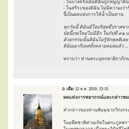
- ในบางครั้งเมื่อดิฉันถูกหมู่
- ในสรีระของดิฉัน ไม่มีความเร
นี้เป็นผลแห่งการให้น้ำเป็นทาน
ทุกวันนี้ ดิฉันมีใจบริสุทธิ์ปราศจ
บัดนี้ภพใหม่ไม่มีอีก ในกัปที่ ๙๑ 
ด้วยกรรมนั้นดิฉันไม่รู้จักทุคติเล
ดิฉันเผากิเลสทั้งหลายหมดแล้ว ..
ทราบว่า ท่านพระอุทกทายิกาภิกษุ
เมื่อ:
12 ธ.ค. 2019, 23:15
ผลแห่งการพยากรณ์และกล่าวชมเ
คำกล่าวของท่านสัมมุขาถวิกเถร
ในอดีตชาติท่านเกิดในตระกูลพราหม
ในเพศฆารวาส เมื่อพระวิปัสสีโพธ