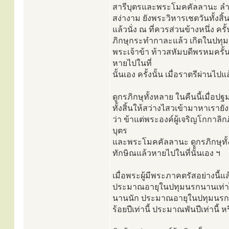
สารีบุตรและพระโมคคัลลานะ ลำดั
สง่างาม ยังพระวิหารเชตวันทั้งสิ้
แล้วนั่ง ณ ที่ควรส่วนข้างหนึ่ง ค
ภิกษุกระทำกาละแล้ว เกิดในปท
พระเจ้าข้า ท้าวสหัมบดีพรหมครั
หายไปในที่
นั้นเอง ครั้งนั้น เมื่อราตรีผ่านไ
ดูกรภิกษุทั้งหลาย ในคืนนี้เมื่อ
ทั้งสิ้นให้สว่างไสวเข้ามาหาเรายัง
ว่า ข้าแต่พระองค์ผู้เจริญโกกา
บุตร
และพระโมคคัลลานะ ดูกรภิกษุทั้
ทักษิณแล้วหายไปในที่นั้นเอง ฯ
เมื่อพระผู้มีพระภาคตรัสอย่างนี้แล
ประมาณอายุในปทุมนรกนานเท่าไ
นานนัก ประมาณอายุในปทุมนรกนั
ร้อยปีเท่านี้ ประมาณพันปีเท่านี้