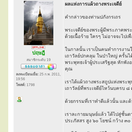
ผลแห่งการแผ้วถางพระเจดีย์
คำกล่าวของท่านปภังกรเถร
พระเจดีย์ของพระผู้มีพระภาคพระนา
ด้วยเนื้อร้าย ใครๆ ไม่อาจจะไปเพื
ในกาลนั้น เราเป็นคนทำการงานใน
ปฤษฎี
เถาวัลย์ปกคลุม ในป่าใหญ่ ครั้นได
สมาชิกระดับ 19
พระพุทธเจ้าผู้ประเสริฐสุด หักพั
คุณ
ลงทะเบียนเมื่อ:
25 ก.พ. 2011,
19:56
เราได้แผ้วถางพระสถูปแห่งพระพุ
โพสต์:
1798
เถาวัลย์ที่พระเจดีย์ไหว้นบครบ ๘ ค
ด้วยกรรมที่เราทำดีแล้วนั้น และด้
เราละกายมนุษย์แล้ว ได้ไปสู่ชั้น
ประภัสสร สูง ๖๐ โยชน์ กว้าง ๓๐