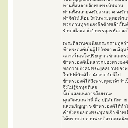
ท่านทั้งหลายจักพบพระนิพพาน
ท่านทั้งหลายจงรับสรณะ ๓ จงรัก
ทำจิตให้เลื่อมใสในพระพุทธเจ้าแล้
พวกท่านทุกคนจงถือข้าพเจ้าเป็นต
รักษาศีลแล้วก็จักบรรลุอรหัตตผ
(พระติสรณคมนิยเถระกราบทูลว่า
ข้าพระองค์เป็นผู้ได้วิชชา ๓ มีฤทธิ
ฉลาดในเจโตปริยญาณ ข้าแต่พระอ
ข้าพระองค์เป็นสาวกของพระองค
ขอถวายบังคมพระยุคลบาทของ
ในกัปที่นับมิได้ นับจากกัปนี้ไป
ข้าพระองค์ได้ถึงพระพุทธเจ้าว่า
จึงไม่รู้จักทุคติเลย
นี้เป็นผลแห่งการถึงสรณะ
คุณวิเศษเหล่านี้ คือ ปฏิสัมภิทา ๔
และอภิญญา ๖ ข้าพระองค์ได้ทำให
คำสั่งสอนของพระพุทธเจ้า ข้าพเจ้า
ได้ทราบว่า ท่านพระติสรณคมนิยเ