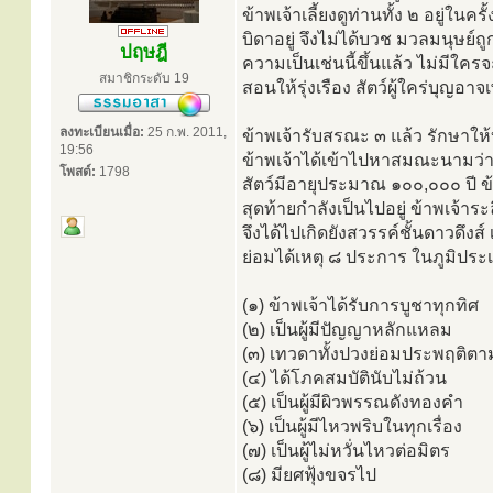
ข้าพเจ้าเลี้ยงดูท่านทั้ง ๒ อยู่ในครั
บิดาอยู่ จึงไม่ได้บวช มวลมนุษย์
ปฤษฎี
ความเป็นเช่นนี้ขึ้นแล้ว ไม่มีใคร
สมาชิกระดับ 19
สอนให้รุ่งเรือง สัตว์ผู้ใคร่บุญอา
ลงทะเบียนเมื่อ:
25 ก.พ. 2011,
ข้าพเจ้ารับสรณะ ๓ แล้ว รักษาให้บร
19:56
ข้าพเจ้าได้เข้าไปหาสมณะนามว่าน
โพสต์:
1798
สัตว์มีอายุประมาณ ๑๐๐,๐๐๐ ปี ข
สุดท้ายกำลังเป็นไปอยู่ ข้าพเจ้าระ
จึงได้ไปเกิดยังสวรรค์ชั้นดาวดึง
ย่อมได้เหตุ ๘ ประการ ในภูมิประเ
(๑) ข้าพเจ้าได้รับการบูชาทุกทิศ
(๒) เป็นผู้มีปัญญาหลักแหลม
(๓) เทวดาทั้งปวงย่อมประพฤติตา
(๔) ได้โภคสมบัตินับไม่ถ้วน
(๕) เป็นผู้มีผิวพรรณดังทองคำ
(๖) เป็นผู้มีไหวพริบในทุกเรื่อง
(๗) เป็นผู้ไม่หวั่นไหวต่อมิตร
(๘) มียศฟุ้งขจรไป