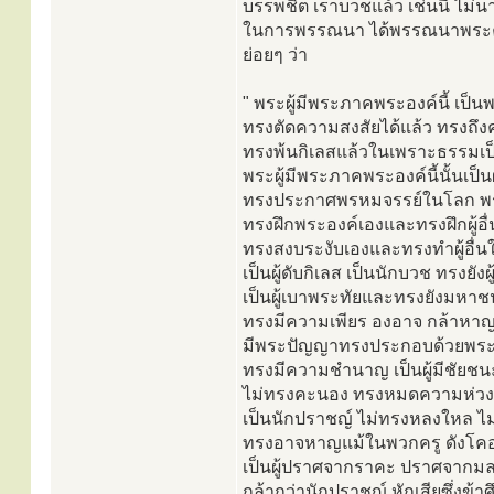
บรรพชิต เราบวชแล้ว เช่นนี้ ไม่
ในการพรรณนา ได้พรรณนาพระคุ
ย่อยๆ ว่า
" พระผู้มีพระภาคพระองค์นี้ เป็นพร
ทรงตัดความสงสัยได้แล้ว ทรงถึง
ทรงพ้นกิเลสแล้วในเพราะธรรมเป็นท
พระผู้มีพระภาคพระองค์นี้นั้นเป็นผู
ทรงประกาศพรหมจรรย์ในโลก พร้
ทรงฝึกพระองค์เองและทรงฝึกผู้อื่
ทรงสงบระงับเองและทรงทำผู้อื่น
เป็นผู้ดับกิเลส เป็นนักบวช ทรงยังผู
เป็นผู้เบาพระทัยและทรงยังมหาช
ทรงมีความเพียร องอาจ กล้าหา
มีพระปัญญาทรงประกอบด้วยพร
ทรงมีความชำนาญ เป็นผู้มีชัยชน
ไม่ทรงคะนอง ทรงหมดความห่วงใย เ
เป็นนักปราชญ์ ไม่ทรงหลงใหล ไม่ม
ทรงอาจหาญแม้ในพวกครู ดังโค
เป็นผู้ปราศจากราคะ ปราศจากมล
กล้ากว่านักปราชญ์ หักเสียซึ่งข้าศ