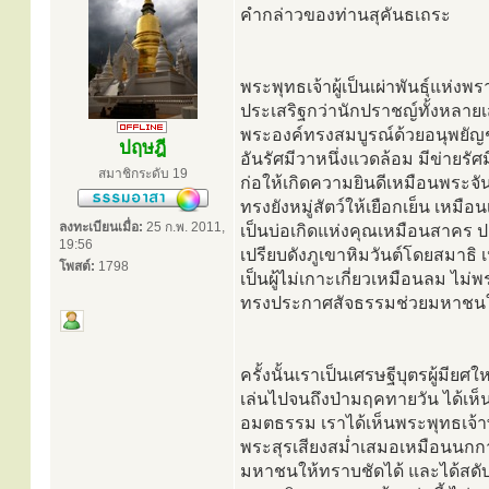
คำกล่าวของท่านสุคันธเถระ
พระพุทธเจ้าผู้เป็นเผ่าพันธุ์แห
ประเสริฐกว่านักปราชญ์ทั้งหลายเสด
พระองค์ทรงสมบูรณ์ด้วยอนุพยั
ปฤษฎี
อันรัศมีวาหนึ่งแวดล้อม มีข่ายรัศ
สมาชิกระดับ 19
ก่อให้เกิดความยินดีเหมือนพระจั
ทรงยังหมู่สัตว์ให้เยือกเย็น เหมื
ลงทะเบียนเมื่อ:
25 ก.พ. 2011,
เป็นบ่อเกิดแห่งคุณเหมือนสาคร ป
19:56
เปรียบดังภูเขาหิมวันต์โดยสมาธ
โพสต์:
1798
เป็นผู้ไม่เกาะเกี่ยวเหมือนลม ไม่
ทรงประกาศสัจธรรมช่วยมหาชนใ
ครั้งนั้นเราเป็นเศรษฐีบุตรผู้มี
เล่นไปจนถึงป่ามฤคทายวัน ได้เ
อมตธรรม เราได้เห็นพระพุทธเจ้าพระ
พระสุรเสียงสม่ำเสมอเหมือนนกกา
มหาชนให้ทราบชัดได้ และได้สดับ