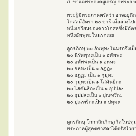
ภิ. ข้าแต่พระองค์ผู้เจริญ ก็พระอ
พระผู้มีพระภาคตรัสว่า อาจอยู่ภิ
โกศลมีอัตรา ๒๐ ขารี เมื่อล่วงไป
หนึ่งเกวียนของชาวโกศลซึ่งมีอัตร
หนึ่งอัพพุทะในนรกเลย
ดูกรภิกษุ ๒๐ อัพพุทะในนรกจึงเป็
๒๐ นิรัพพุทะเป็น ๑ อพัพพะ
๒๐ อพัพพะเป็น ๑ อหหะ
๒๐ อหหะเป็น ๑ อฏฏะ
๒๐ อฏฏะ เป็น ๑ กุมุทะ
๒๐ กุมุทะเป็น ๑ โสคันธิกะ
๒๐ โสคันธิกะเป็น ๑ อุปปละ
๒๐ อุปปละเป็น ๑ ปุณฑรีกะ
๒๐ ปุณฑรีกะเป็น ๑ ปทุมะ
ดูกรภิกษุ โกกาลิกภิกษุเกิดในปท
พระภาคผู้สุคตศาสดาได้ตรัสไวยาก