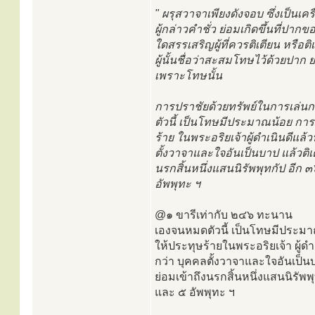
" ผรุสวาจาเพียงดังจอบ ซึ่งเป็น
ผู้กล่าวคำชั่ว ย่อมเกิดขึ้นที่ปากขอ
ใดสรรเสริญผู้ที่ควรติเตียน หรือ
ผู้นั้นชื่อว่าสะสมโทษไว้ด้วยปา
เพราะโทษนั้น
การปราชัยด้วยทรัพย์ในการเล่น
ตัวนี้ เป็นโทษมีประมาณน้อย การท
ร้าย ในพระอริยเจ้าผู้ดำเนินดีแล้
ตั้งวาจาและใจอันเป็นบาป แล้วติเ
นรกสิ้นหนึ่งแสนนิรัพพุทกัป อีก ๓
อัพพุทะ ฯ
@๑ ขารีเท่ากับ ๒๔๖ ทะนาน
เองจนหมดตัวนี้ เป็นโทษมีประมา
ให้ประทุษร้ายในพระอริยเจ้า ผู้ดำ
กว่า บุคคลตั้งวาจาและใจอันเป็น
ย่อมเข้าถึงนรกสิ้นหนึ่งแสนนิรัพพ
และ ๕ อัพพุทะ ฯ