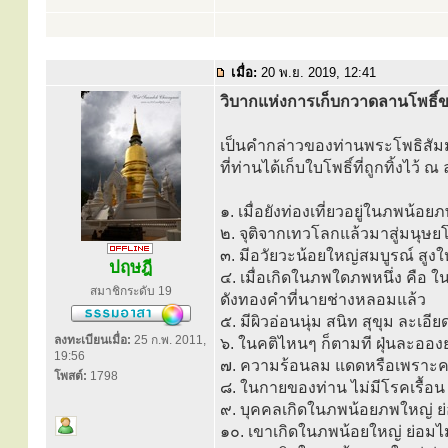
เมื่อ:
20 พ.ย. 2019, 12:41
วิบากแห่งการเก็บกวาดลานโพธิ์
เป็นคำกล่าวของท่านพระโพธิสัม
ที่ท่านได้เก็บใบโพธิ์ที่ถูกทิ้งไว
๑. เมื่อยังท่องเที่ยวอยู่ในภพน้
๒. จุติจากเทวโลกแล้วมาสู่มนุษย
๓. มีอวัยวะน้อยใหญ่สมบูรณ์ สูงใ
ปฤษฎี
๔. เมื่อเกิดในภพใดภพหนึ่ง คือ
สมาชิกระดับ 19
ดังทองคำที่นายช่างหลอมแล้ว
๕. มีผิวอ่อนนุ่ม สนิท สุขุม ละเอ
ลงทะเบียนเมื่อ:
25 ก.พ. 2011,
๖. ในคติไหนๆ ก็ตามที ฝุ่นละออง
19:56
๗. ความร้อนลม แดดหรือเพราะควา
โพสต์:
1798
๘. ในกายของท่าน ไม่มีโรคเรื้อน 
๙. บุคคลเกิดในภพน้อยภพใหญ่ ย
๑๐. เขาเกิดในภพน้อยใหญ่ ย่อมไม่